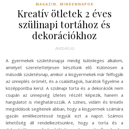
,
MAGAZIN
MINDENNAPOK
Kreatív ötletek 2 éves
szülinapi tortához és
dekorációkhoz
2025.02.15.
A gyermekek születésnapja mindig különleges alkalom,
amelyet szeretetteljesen készítünk elő. Különösen a
második születésnap, amikor a kisgyermekek már felfogják
az ünneplés örömét, és a családtagok, barátok figyelme a
középpontba kerül. A szülinapi torta és a dekorációk nem
csupán az ünnepség ízletes részét képezik, hanem a
hangulatot is meghatározzák. A színes, vidám és kreatív
megoldások segítenek abban, hogy a kisgyermek számára
igazán emlékezetessé tegyük ezt a napot. Számos
lehetőség áll rendelkezésünkre, hogy a torta és a