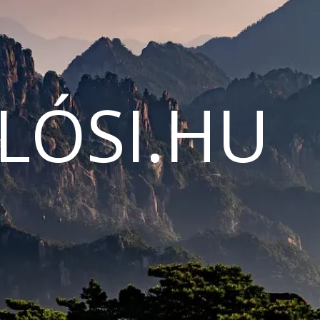
LÓSI.HU
N