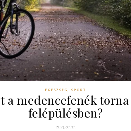
,
EGÉSZSÉG
SPORT
t a medencefenék torna 
felépülésben?
2025.01.31.