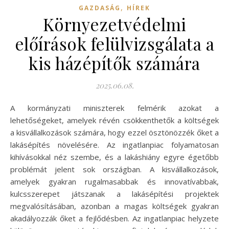
,
GAZDASÁG
HÍREK
Környezetvédelmi
előírások felülvizsgálata a
kis házépítők számára
2025.06.08.
A kormányzati miniszterek felmérik azokat a
lehetőségeket, amelyek révén csökkenthetők a költségek
a kisvállalkozások számára, hogy ezzel ösztönözzék őket a
lakásépítés növelésére. Az ingatlanpiac folyamatosan
kihívásokkal néz szembe, és a lakáshiány egyre égetőbb
problémát jelent sok országban. A kisvállalkozások,
amelyek gyakran rugalmasabbak és innovatívabbak,
kulcsszerepet játszanak a lakásépítési projektek
megvalósításában, azonban a magas költségek gyakran
akadályozzák őket a fejlődésben. Az ingatlanpiac helyzete