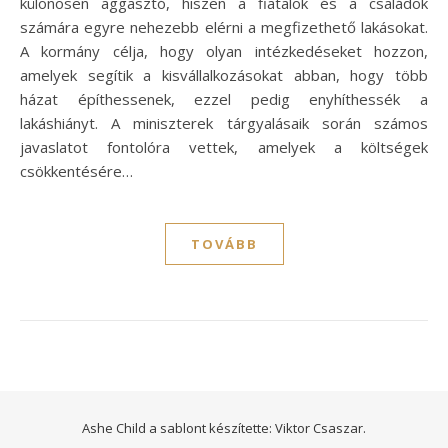
különösen aggasztó, hiszen a fiatalok és a családok
számára egyre nehezebb elérni a megfizethető lakásokat.
A kormány célja, hogy olyan intézkedéseket hozzon,
amelyek segítik a kisvállalkozásokat abban, hogy több
házat építhessenek, ezzel pedig enyhíthessék a
lakáshiányt. A miniszterek tárgyalásaik során számos
javaslatot fontolóra vettek, amelyek a költségek
csökkentésére…
TOVÁBB
Ashe Child a sablont készítette:
Viktor Csaszar.