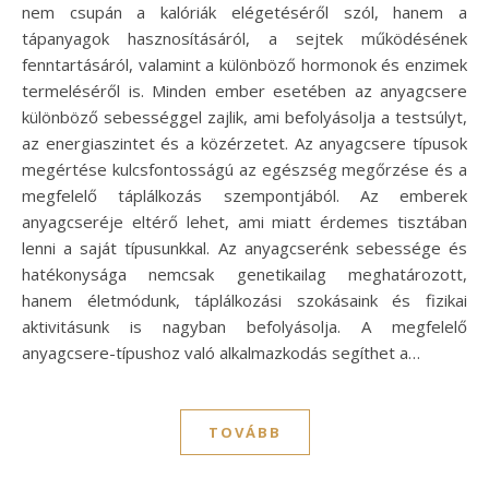
nem csupán a kalóriák elégetéséről szól, hanem a
tápanyagok hasznosításáról, a sejtek működésének
fenntartásáról, valamint a különböző hormonok és enzimek
termeléséről is. Minden ember esetében az anyagcsere
különböző sebességgel zajlik, ami befolyásolja a testsúlyt,
az energiaszintet és a közérzetet. Az anyagcsere típusok
megértése kulcsfontosságú az egészség megőrzése és a
megfelelő táplálkozás szempontjából. Az emberek
anyagcseréje eltérő lehet, ami miatt érdemes tisztában
lenni a saját típusunkkal. Az anyagcserénk sebessége és
hatékonysága nemcsak genetikailag meghatározott,
hanem életmódunk, táplálkozási szokásaink és fizikai
aktivitásunk is nagyban befolyásolja. A megfelelő
anyagcsere-típushoz való alkalmazkodás segíthet a…
TOVÁBB