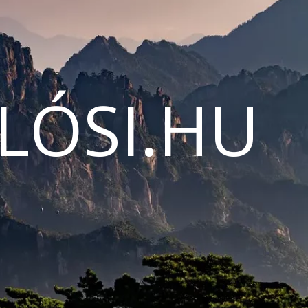
LÓSI.HU
N