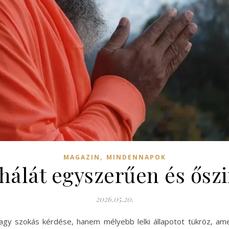
,
MAGAZIN
MINDENNAPOK
 hálát egyszerűen és ős
2026.05.20.
agy szokás kérdése, hanem mélyebb lelki állapotot tükröz, ame