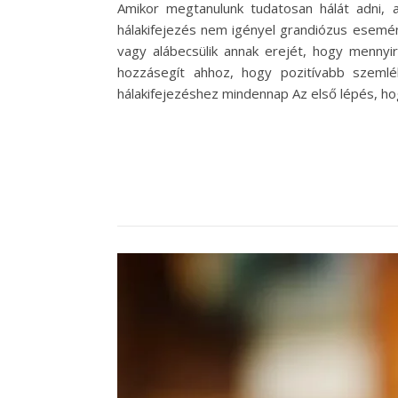
Amikor megtanulunk tudatosan hálát adni, 
hálakifejezés nem igényel grandiózus esemén
vagy alábecsülik annak erejét, hogy mennyi
hozzásegít ahhoz, hogy pozitívabb szemlé
hálakifejezéshez mindennap Az első lépés, hog