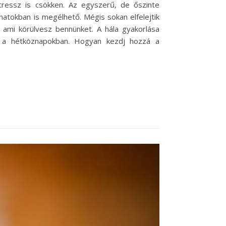
tressz is csökken. Az egyszerű, de őszinte
atokban is megélhető. Mégis sokan elfelejtik
 ami körülvesz bennünket. A hála gyakorlása
öt a hétköznapokban. Hogyan kezdj hozzá a