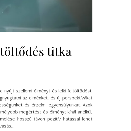
töltődés titka
yújt szellemi élményt és lelki feltöltődést.
gnyugtatni az elménket, és új perspektívákat
ssességünket és érzelmi egyensúlyunkat. Azok
 mélyebb megértést és élményt kínál anélkül,
elése hosszú távon pozitív hatással lehet
lvasás…