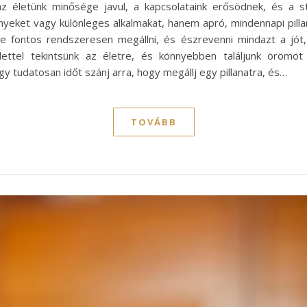
az életünk minősége javul, a kapcsolataink erősödnek, és a s
yeket vagy különleges alkalmakat, hanem apró, mindennapi pillan
re fontos rendszeresen megállni, és észrevenni mindazt a jót,
lettel tekintsünk az életre, és könnyebben találjunk öröm
y tudatosan időt szánj arra, hogy megállj egy pillanatra, és…
TOVÁBB