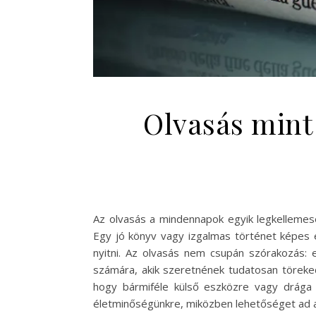
Olvasás mint 
Az olvasás a mindennapok egyik legkellemese
Egy jó könyv vagy izgalmas történet képes e
nyitni. Az olvasás nem csupán szórakozás: e
számára, akik szeretnének tudatosan töreked
hogy bármiféle külső eszközre vagy drága
életminőségünkre, miközben lehetőséget ad ar