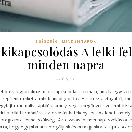
,
EGÉSZSÉG
MINDENNAPOK
kikapcsolódás A lelki fel
minden napra
2026.03.02.
bb és legtartalmasabb kikapcsolódási formája, amely egyszerre n
lrepíteni minket a mindennapi gondok és stressz világából, me
gyfajta mentális táplálék, amely segít megőrizni szellemi fri
ni a lelki harmóniára, az olvasás hatékony eszköz lehet, amely
 programra lenne szükség. Az olvasás mindennapi szokássá em
ra, hogy egy pillanatra megálljunk és önmagunkra találjunk. Az o