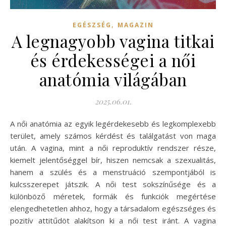
,
EGÉSZSÉG
MAGAZIN
A legnagyobb vagina titkai
és érdekességei a női
anatómia világában
2025.06.01.
A női anatómia az egyik legérdekesebb és legkomplexebb
terület, amely számos kérdést és találgatást von maga
után. A vagina, mint a női reproduktív rendszer része,
kiemelt jelentőséggel bír, hiszen nemcsak a szexualitás,
hanem a szülés és a menstruáció szempontjából is
kulcsszerepet játszik. A női test sokszínűsége és a
különböző méretek, formák és funkciók megértése
elengedhetetlen ahhoz, hogy a társadalom egészséges és
pozitív attitűdöt alakítson ki a női test iránt. A vagina