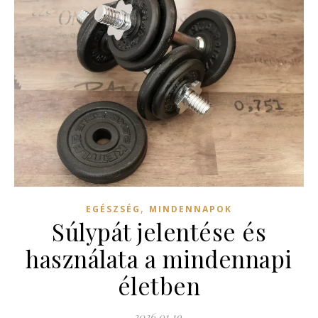
,
EGÉSZSÉG
MINDENNAPOK
Súlypát jelentése és
használata a mindennapi
életben
2026.01.19.