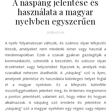
A náspáng jelentése és
használata a magyar
nyelvben egyszerűen
2026.02.10.
A nyelv folyamatosan változik, és számos olyan kifejezés
létezik, amelyeket nem mindenki ismer vagy használ a
mindennapokban. Ezek a szavak gyakran gazdagítják a
kommunikációt, színesítik a beszédet, és sokszor olyan
érzelmeket vagy helyzeteket fejeznek ki, amelyek más
szavakkal nehezen átadhatók. A „náspáng” szó is ilyen,
amelynek jelentése és használata különleges helyet foglal
el a magyar nyelvben. Ez a kifejezés különféle
összefüggésekben jelenhet meg, és érdemes megismerni
a pontos jelentését, valamint azt, hogy mikor és hogyan
alkalmazzuk. A náspáng szó eredete és jelentése A
„náspáng” szó a magyar nyelvben egy régies vagy népies