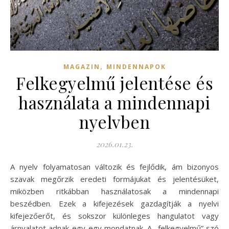
,
MAGAZIN
MINDENNAPOK
Felkegyelmű jelentése és
használata a mindennapi
nyelvben
2026.01.23.
A nyelv folyamatosan változik és fejlődik, ám bizonyos
szavak megőrzik eredeti formájukat és jelentésüket,
miközben ritkábban használatosak a mindennapi
beszédben. Ezek a kifejezések gazdagítják a nyelvi
kifejezőerőt, és sokszor különleges hangulatot vagy
árnyalatot adnak egy-egy mondatnak. A „felkegyelmű” szó