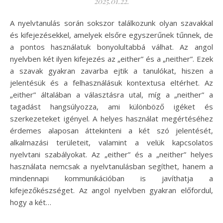
2025.01.22.
A nyelvtanulás során sokszor találkozunk olyan szavakkal
és kifejezésekkel, amelyek elsőre egyszerűnek tűnnek, de
a pontos használatuk bonyolultabbá válhat. Az angol
nyelvben két ilyen kifejezés az „either” és a „neither”. Ezek
a szavak gyakran zavarba ejtik a tanulókat, hiszen a
jelentésük és a felhasználásuk kontextusa eltérhet. Az
„either” általában a választásra utal, míg a „neither” a
tagadást hangsúlyozza, ami különböző igéket és
szerkezeteket igényel. A helyes használat megértéséhez
érdemes alaposan áttekinteni a két szó jelentését,
alkalmazási területeit, valamint a velük kapcsolatos
nyelvtani szabályokat. Az „either” és a „neither” helyes
használata nemcsak a nyelvtanulásban segíthet, hanem a
mindennapi kommunikációban is javíthatja a
kifejezőkészséget. Az angol nyelvben gyakran előfordul,
hogy a két…