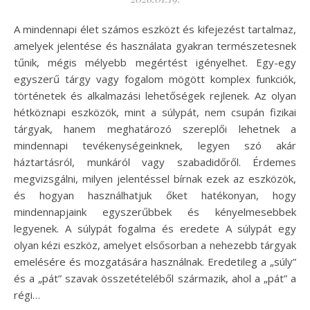
A mindennapi élet számos eszközt és kifejezést tartalmaz,
amelyek jelentése és használata gyakran természetesnek
tűnik, mégis mélyebb megértést igényelhet. Egy-egy
egyszerű tárgy vagy fogalom mögött komplex funkciók,
történetek és alkalmazási lehetőségek rejlenek. Az olyan
hétköznapi eszközök, mint a súlypát, nem csupán fizikai
tárgyak, hanem meghatározó szereplői lehetnek a
mindennapi tevékenységeinknek, legyen szó akár
háztartásról, munkáról vagy szabadidőről. Érdemes
megvizsgálni, milyen jelentéssel bírnak ezek az eszközök,
és hogyan használhatjuk őket hatékonyan, hogy
mindennapjaink egyszerűbbek és kényelmesebbek
legyenek. A súlypát fogalma és eredete A súlypát egy
olyan kézi eszköz, amelyet elsősorban a nehezebb tárgyak
emelésére és mozgatására használnak. Eredetileg a „súly”
és a „pát” szavak összetételéből származik, ahol a „pát” a
régi…