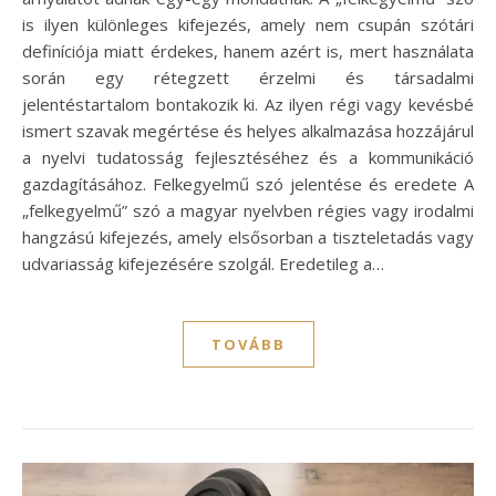
is ilyen különleges kifejezés, amely nem csupán szótári
definíciója miatt érdekes, hanem azért is, mert használata
során egy rétegzett érzelmi és társadalmi
jelentéstartalom bontakozik ki. Az ilyen régi vagy kevésbé
ismert szavak megértése és helyes alkalmazása hozzájárul
a nyelvi tudatosság fejlesztéséhez és a kommunikáció
gazdagításához. Felkegyelmű szó jelentése és eredete A
„felkegyelmű” szó a magyar nyelvben régies vagy irodalmi
hangzású kifejezés, amely elsősorban a tiszteletadás vagy
udvariasság kifejezésére szolgál. Eredetileg a…
TOVÁBB