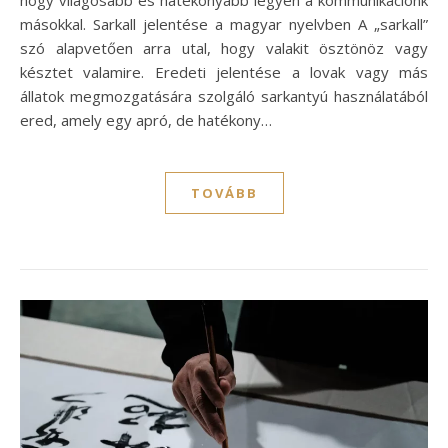
hogy világosabb és hatékonyabb legyen a kommunikációnk
másokkal. Sarkall jelentése a magyar nyelvben A „sarkall”
szó alapvetően arra utal, hogy valakit ösztönöz vagy
késztet valamire. Eredeti jelentése a lovak vagy más
állatok megmozgatására szolgáló sarkantyú használatából
ered, amely egy apró, de hatékony…
TOVÁBB