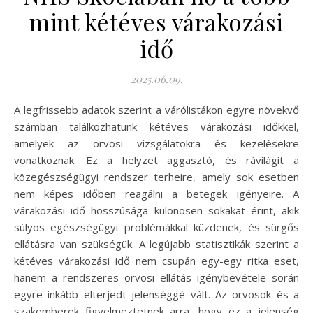
mint kétéves várakozási
idő
2025.06.09.
A legfrissebb adatok szerint a várólistákon egyre növekvő
számban találkozhatunk kétéves várakozási időkkel,
amelyek az orvosi vizsgálatokra és kezelésekre
vonatkoznak. Ez a helyzet aggasztó, és rávilágít a
közegészségügyi rendszer terheire, amely sok esetben
nem képes időben reagálni a betegek igényeire. A
várakozási idő hosszúsága különösen sokakat érint, akik
súlyos egészségügyi problémákkal küzdenek, és sürgős
ellátásra van szükségük. A legújabb statisztikák szerint a
kétéves várakozási idő nem csupán egy-egy ritka eset,
hanem a rendszeres orvosi ellátás igénybevétele során
egyre inkább elterjedt jelenséggé vált. Az orvosok és a
szakemberek figyelmeztetnek arra, hogy ez a jelenség