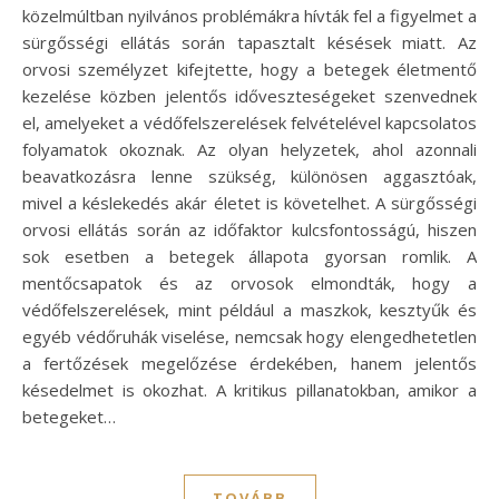
közelmúltban nyilvános problémákra hívták fel a figyelmet a
sürgősségi ellátás során tapasztalt késések miatt. Az
orvosi személyzet kifejtette, hogy a betegek életmentő
kezelése közben jelentős időveszteségeket szenvednek
el, amelyeket a védőfelszerelések felvételével kapcsolatos
folyamatok okoznak. Az olyan helyzetek, ahol azonnali
beavatkozásra lenne szükség, különösen aggasztóak,
mivel a késlekedés akár életet is követelhet. A sürgősségi
orvosi ellátás során az időfaktor kulcsfontosságú, hiszen
sok esetben a betegek állapota gyorsan romlik. A
mentőcsapatok és az orvosok elmondták, hogy a
védőfelszerelések, mint például a maszkok, kesztyűk és
egyéb védőruhák viselése, nemcsak hogy elengedhetetlen
a fertőzések megelőzése érdekében, hanem jelentős
késedelmet is okozhat. A kritikus pillanatokban, amikor a
betegeket…
TOVÁBB