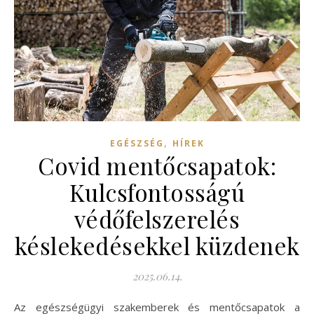
,
EGÉSZSÉG
HÍREK
Covid mentőcsapatok:
Kulcsfontosságú
védőfelszerelés
késlekedésekkel küzdenek
2025.06.14.
Az egészségügyi szakemberek és mentőcsapatok a