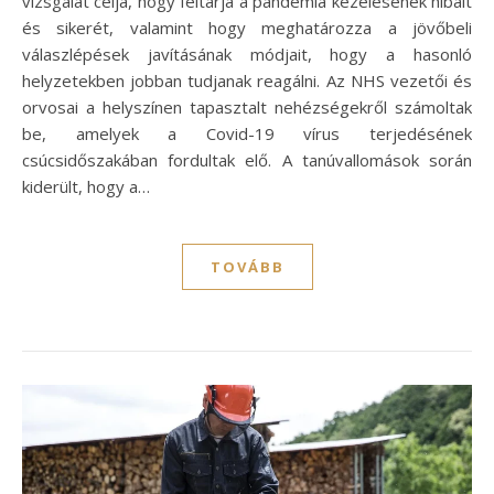
vizsgálat célja, hogy feltárja a pandémia kezelésének hibáit
és sikerét, valamint hogy meghatározza a jövőbeli
válaszlépések javításának módjait, hogy a hasonló
helyzetekben jobban tudjanak reagálni. Az NHS vezetői és
orvosai a helyszínen tapasztalt nehézségekről számoltak
be, amelyek a Covid-19 vírus terjedésének
csúcsidőszakában fordultak elő. A tanúvallomások során
kiderült, hogy a…
TOVÁBB