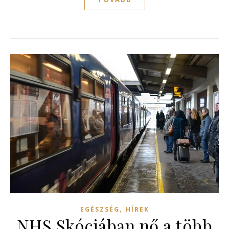
,
EGÉSZSÉG
HÍREK
NHS Skóciában nő a több