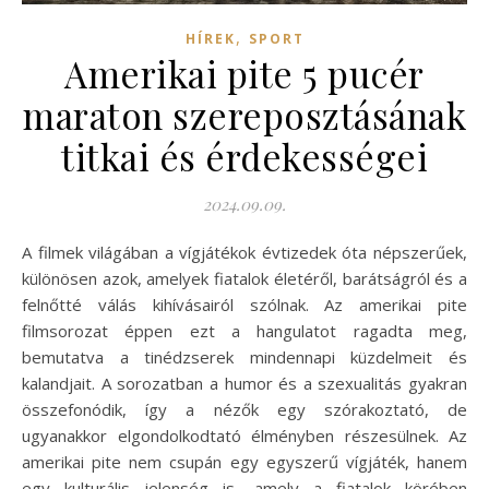
,
HÍREK
SPORT
Amerikai pite 5 pucér
maraton szereposztásának
titkai és érdekességei
2024.09.09.
A filmek világában a vígjátékok évtizedek óta népszerűek,
különösen azok, amelyek fiatalok életéről, barátságról és a
felnőtté válás kihívásairól szólnak. Az amerikai pite
filmsorozat éppen ezt a hangulatot ragadta meg,
bemutatva a tinédzserek mindennapi küzdelmeit és
kalandjait. A sorozatban a humor és a szexualitás gyakran
összefonódik, így a nézők egy szórakoztató, de
ugyanakkor elgondolkodtató élményben részesülnek. Az
amerikai pite nem csupán egy egyszerű vígjáték, hanem
egy kulturális jelenség is, amely a fiatalok körében