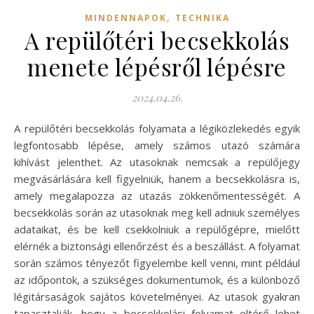
,
MINDENNAPOK
TECHNIKA
A repülőtéri becsekkolás
menete lépésről lépésre
2024.04.26.
A repülőtéri becsekkolás folyamata a légiközlekedés egyik
legfontosabb lépése, amely számos utazó számára
kihívást jelenthet. Az utasoknak nemcsak a repülőjegy
megvásárlására kell figyelniük, hanem a becsekkolásra is,
amely megalapozza az utazás zökkenőmentességét. A
becsekkolás során az utasoknak meg kell adniuk személyes
adataikat, és be kell csekkolniuk a repülőgépre, mielőtt
elérnék a biztonsági ellenőrzést és a beszállást. A folyamat
során számos tényezőt figyelembe kell venni, mint például
az időpontok, a szükséges dokumentumok, és a különböző
légitársaságok sajátos követelményei. Az utasok gyakran
tapasztalják, hogy a becsekkolási folyamat eltérő lehet