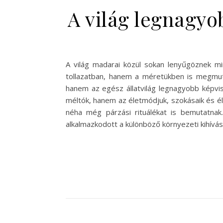
A világ legnagyo
A világ madarai közül sokan lenyűgöznek m
tollazatban, hanem a méretükben is megmuta
hanem az egész állatvilág legnagyobb képvis
méltók, hanem az életmódjuk, szokásaik és élőh
néha még párzási rituálékat is bemutatnak
alkalmazkodott a különböző környezeti kihívá