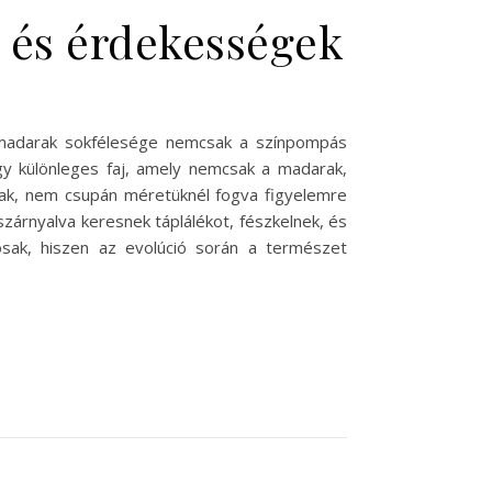
k és érdekességek
ő madarak sokfélesége nemcsak a színpompás
gy különleges faj, amely nemcsak a madarak,
tnak, nem csupán méretüknél fogva figyelemre
 szárnyalva keresnek táplálékot, fészkelnek, és
osak, hiszen az evolúció során a természet