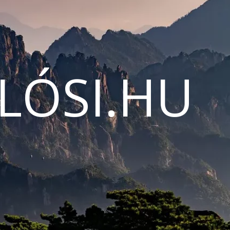
LÓSI.HU
N