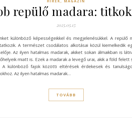
,
HÍREK
MAGAZIN
bb repülő madara: titko
2025.05.17.
inket különböző képességeikkel és megjelenésükkel. A repül
tkozik. A természet csodálatos alkotásai közül kiemelkedik e
elője. Az ilyen hatalmas madarak, akiket sokan álmaikban is lá
elyeik miatt is. Ezek a madarak a levegő urai, akik a föld felett
. A különböző fajok közötti eltérések érdekesek és tanulság
sokhoz. Az ilyen hatalmas madarak…
TOVÁBB