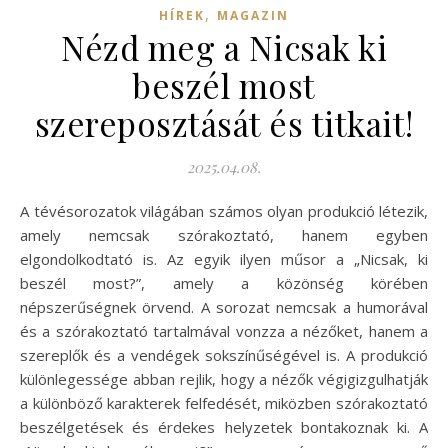
,
HÍREK
MAGAZIN
Nézd meg a Nicsak ki
beszél most
szereposztását és titkait!
2025.04.08.
A tévésorozatok világában számos olyan produkció létezik,
amely nemcsak szórakoztató, hanem egyben
elgondolkodtató is. Az egyik ilyen műsor a „Nicsak, ki
beszél most?”, amely a közönség körében
népszerűségnek örvend. A sorozat nemcsak a humorával
és a szórakoztató tartalmával vonzza a nézőket, hanem a
szereplők és a vendégek sokszínűségével is. A produkció
különlegessége abban rejlik, hogy a nézők végigizgulhatják
a különböző karakterek felfedését, miközben szórakoztató
beszélgetések és érdekes helyzetek bontakoznak ki. A