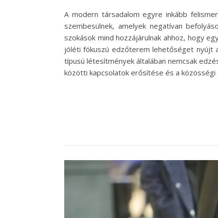
A modern társadalom egyre inkább felismeri 
szembesülnek, amelyek negatívan befolyáso
szokások mind hozzájárulnak ahhoz, hogy egyr
jóléti fókuszú edzőterem lehetőséget nyújt a
típusú létesítmények általában nemcsak edzé
közötti kapcsolatok erősítése és a közösség