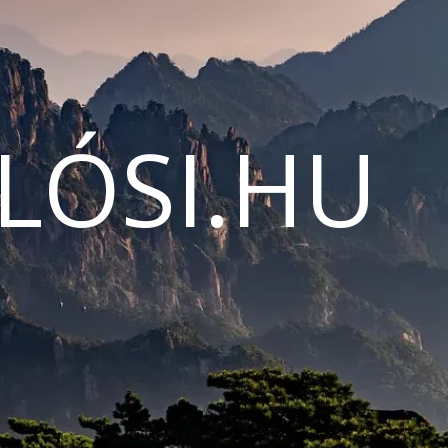
LÓSI.HU
N