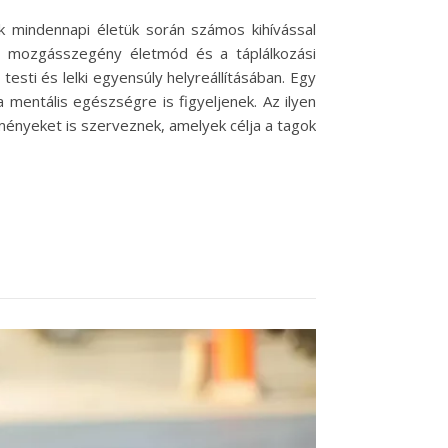
ek mindennapi életük során számos kihívással
 a mozgásszegény életmód és a táplálkozási
sti és lelki egyensúly helyreállításában. Egy
 mentális egészségre is figyeljenek. Az ilyen
ényeket is szerveznek, amelyek célja a tagok