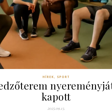
,
HÍREK
SPORT
ú edzőterem nyereményjá
kapott
2025.09.13.