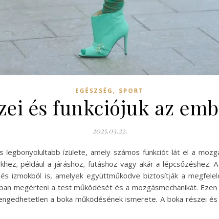
,
EGÉSZSÉG
SPORT
zei és funkciójuk az emb
2025.03.22.
 legbonyolultabb ízülete, amely számos funkciót lát el a mozg
hez, például a járáshoz, futáshoz vagy akár a lépcsőzéshez. A
 és izmokból is, amelyek együttműködve biztosítják a megfele
an megérteni a test működését és a mozgásmechanikát. Ezen kív
lengedhetetlen a boka működésének ismerete. A boka részei és