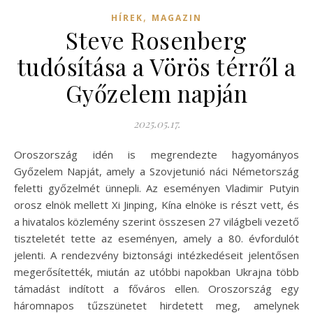
,
HÍREK
MAGAZIN
Steve Rosenberg
tudósítása a Vörös térről a
Győzelem napján
2025.05.17.
Oroszország idén is megrendezte hagyományos
Győzelem Napját, amely a Szovjetunió náci Németország
feletti győzelmét ünnepli. Az eseményen Vladimir Putyin
orosz elnök mellett Xi Jinping, Kína elnöke is részt vett, és
a hivatalos közlemény szerint összesen 27 világbeli vezető
tiszteletét tette az eseményen, amely a 80. évfordulót
jelenti. A rendezvény biztonsági intézkedéseit jelentősen
megerősítették, miután az utóbbi napokban Ukrajna több
támadást indított a főváros ellen. Oroszország egy
háromnapos tűzszünetet hirdetett meg, amelynek