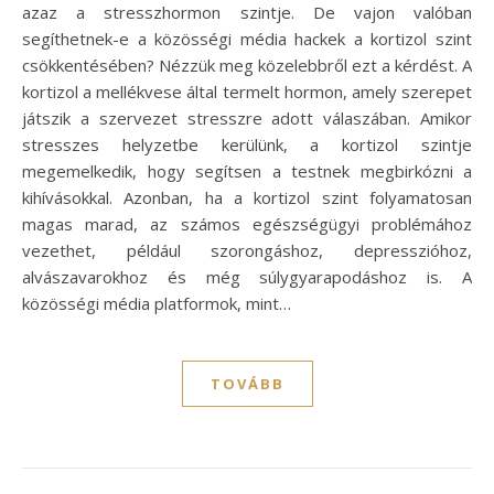
azaz a stresszhormon szintje. De vajon valóban
segíthetnek-e a közösségi média hackek a kortizol szint
csökkentésében? Nézzük meg közelebbről ezt a kérdést. A
kortizol a mellékvese által termelt hormon, amely szerepet
játszik a szervezet stresszre adott válaszában. Amikor
stresszes helyzetbe kerülünk, a kortizol szintje
megemelkedik, hogy segítsen a testnek megbirkózni a
kihívásokkal. Azonban, ha a kortizol szint folyamatosan
magas marad, az számos egészségügyi problémához
vezethet, például szorongáshoz, depresszióhoz,
alvászavarokhoz és még súlygyarapodáshoz is. A
közösségi média platformok, mint…
TOVÁBB