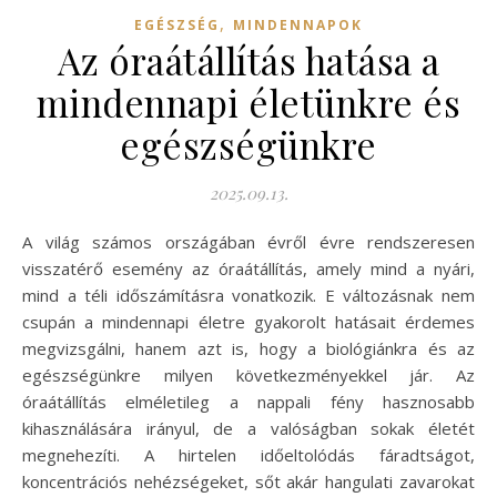
,
EGÉSZSÉG
MINDENNAPOK
Az óraátállítás hatása a
mindennapi életünkre és
egészségünkre
2025.09.13.
A világ számos országában évről évre rendszeresen
visszatérő esemény az óraátállítás, amely mind a nyári,
mind a téli időszámításra vonatkozik. E változásnak nem
csupán a mindennapi életre gyakorolt hatásait érdemes
megvizsgálni, hanem azt is, hogy a biológiánkra és az
egészségünkre milyen következményekkel jár. Az
óraátállítás elméletileg a nappali fény hasznosabb
kihasználására irányul, de a valóságban sokak életét
megnehezíti. A hirtelen időeltolódás fáradtságot,
koncentrációs nehézségeket, sőt akár hangulati zavarokat