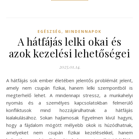
,
EGÉSZSÉG
MINDENNAPOK
A hátfájás lelki okai és
azok kezelési lehetőségei
2025.01.14.
A hátfájás sok ember életében jelentős problémát jelent,
amely nem csupán fizikai, hanem lelki szempontból is
megterhelő lehet. A mindennapi stressz, a munkahelyi
nyomás és a személyes kapcsolatokban felmerülő
konfliktusok mind hozzájárulhatnak a hátfájás
kialakulásához. Sokan hajlamosak figyelmen kívül hagyni,
hogy a fájdalom mögött mélyebb okok is húzódhatnak,
amelyeket nem csupán fizikai kezelésekkel, hanem