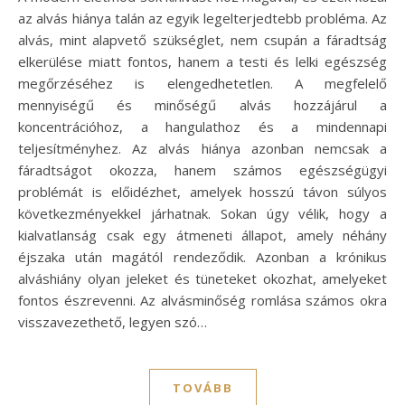
az alvás hiánya talán az egyik legelterjedtebb probléma. Az
alvás, mint alapvető szükséglet, nem csupán a fáradtság
elkerülése miatt fontos, hanem a testi és lelki egészség
megőrzéséhez is elengedhetetlen. A megfelelő
mennyiségű és minőségű alvás hozzájárul a
koncentrációhoz, a hangulathoz és a mindennapi
teljesítményhez. Az alvás hiánya azonban nemcsak a
fáradtságot okozza, hanem számos egészségügyi
problémát is előidézhet, amelyek hosszú távon súlyos
következményekkel járhatnak. Sokan úgy vélik, hogy a
kialvatlanság csak egy átmeneti állapot, amely néhány
éjszaka után magától rendeződik. Azonban a krónikus
alváshiány olyan jeleket és tüneteket okozhat, amelyeket
fontos észrevenni. Az alvásminőség romlása számos okra
visszavezethető, legyen szó…
TOVÁBB