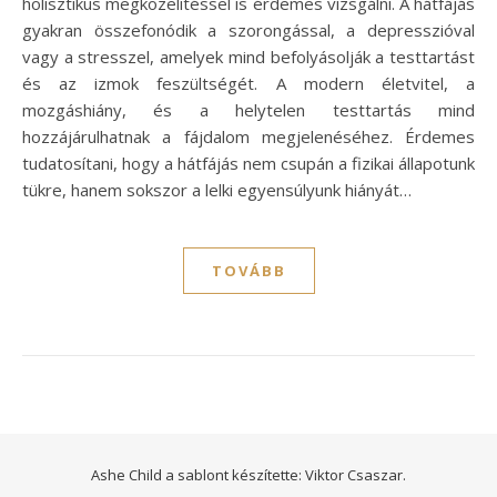
holisztikus megközelítéssel is érdemes vizsgálni. A hátfájás
gyakran összefonódik a szorongással, a depresszióval
vagy a stresszel, amelyek mind befolyásolják a testtartást
és az izmok feszültségét. A modern életvitel, a
mozgáshiány, és a helytelen testtartás mind
hozzájárulhatnak a fájdalom megjelenéséhez. Érdemes
tudatosítani, hogy a hátfájás nem csupán a fizikai állapotunk
tükre, hanem sokszor a lelki egyensúlyunk hiányát…
TOVÁBB
Ashe Child a sablont készítette:
Viktor Csaszar.