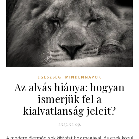
,
EGÉSZSÉG
MINDENNAPOK
Az alvás hiánya: hogyan
ismerjük fel a
kialvatlanság jeleit?
2025.02.09.
A modern életmód sok kihívást hoz magával, és ezek közül