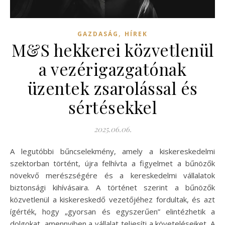
,
GAZDASÁG
HÍREK
M&S hekkerei közvetlenül
a vezérigazgatónak
üzentek zsarolással és
sértésekkel
2025.06.06.
A legutóbbi bűncselekmény, amely a kiskereskedelmi
szektorban történt, újra felhívta a figyelmet a bűnözők
növekvő merészségére és a kereskedelmi vállalatok
biztonsági kihívásaira. A történet szerint a bűnözők
közvetlenül a kiskereskedő vezetőjéhez fordultak, és azt
ígérték, hogy „gyorsan és egyszerűen” elintézhetik a
dolgokat, amennyiben a vállalat teljesíti a követeléseiket. A