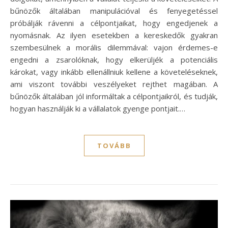
bűnözők általában manipulációval és fenyegetéssel
próbálják rávenni a célpontjaikat, hogy engedjenek a
nyomásnak. Az ilyen esetekben a kereskedők gyakran
szembesülnek a morális dilemmával: vajon érdemes-e
engedni a zsarolóknak, hogy elkerüljék a potenciális
károkat, vagy inkább ellenállniuk kellene a követeléseknek,
ami viszont további veszélyeket rejthet magában. A
bűnözők általában jól informáltak a célpontjaikról, és tudják,
hogyan használják ki a vállalatok gyenge pontjait.…
TOVÁBB