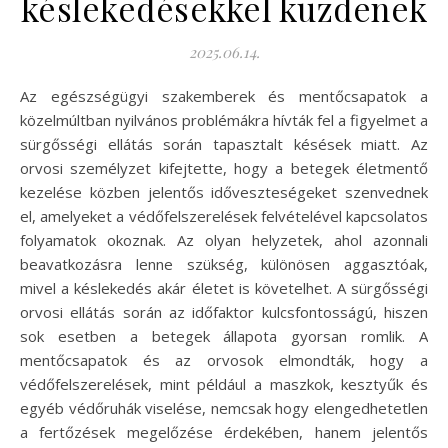
késlekedésekkel küzdenek
2025.06.14.
Az egészségügyi szakemberek és mentőcsapatok a
közelmúltban nyilvános problémákra hívták fel a figyelmet a
sürgősségi ellátás során tapasztalt késések miatt. Az
orvosi személyzet kifejtette, hogy a betegek életmentő
kezelése közben jelentős időveszteségeket szenvednek
el, amelyeket a védőfelszerelések felvételével kapcsolatos
folyamatok okoznak. Az olyan helyzetek, ahol azonnali
beavatkozásra lenne szükség, különösen aggasztóak,
mivel a késlekedés akár életet is követelhet. A sürgősségi
orvosi ellátás során az időfaktor kulcsfontosságú, hiszen
sok esetben a betegek állapota gyorsan romlik. A
mentőcsapatok és az orvosok elmondták, hogy a
védőfelszerelések, mint például a maszkok, kesztyűk és
egyéb védőruhák viselése, nemcsak hogy elengedhetetlen
a fertőzések megelőzése érdekében, hanem jelentős