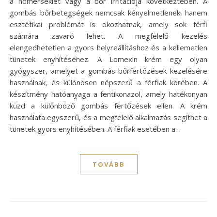
a hőmérséklet vagy a bőr irritációja következtében. A
gombás bőrbetegségek nemcsak kényelmetlenek, hanem
esztétikai problémát is okozhatnak, amely sok férfi
számára zavaró lehet. A megfelelő kezelés
elengedhetetlen a gyors helyreállításhoz és a kellemetlen
tünetek enyhítéséhez. A Lomexin krém egy olyan
gyógyszer, amelyet a gombás bőrfertőzések kezelésére
használnak, és különösen népszerű a férfiak körében. A
készítmény hatóanyaga a fentikonazol, amely hatékonyan
küzd a különböző gombás fertőzések ellen. A krém
használata egyszerű, és a megfelelő alkalmazás segíthet a
tünetek gyors enyhítésében. A férfiak esetében a…
TOVÁBB