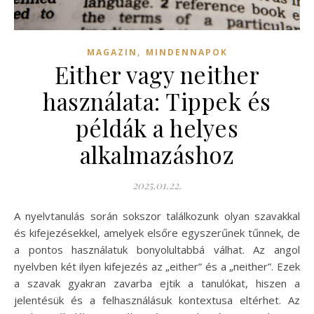
,
MAGAZIN
MINDENNAPOK
Either vagy neither
használata: Tippek és
példák a helyes
alkalmazáshoz
2025.01.22.
A nyelvtanulás során sokszor találkozunk olyan szavakkal
és kifejezésekkel, amelyek elsőre egyszerűnek tűnnek, de
a pontos használatuk bonyolultabbá válhat. Az angol
nyelvben két ilyen kifejezés az „either” és a „neither”. Ezek
a szavak gyakran zavarba ejtik a tanulókat, hiszen a
jelentésük és a felhasználásuk kontextusa eltérhet. Az