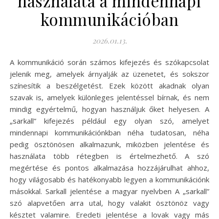
használata a mindennapi
kommunikációban
2026.01.13.
A kommunikáció során számos kifejezés és szókapcsolat
jelenik meg, amelyek árnyalják az üzenetet, és sokszor
színesítik a beszélgetést. Ezek között akadnak olyan
szavak is, amelyek különleges jelentéssel bírnak, és nem
mindig egyértelmű, hogyan használjuk őket helyesen. A
„sarkall” kifejezés például egy olyan szó, amelyet
mindennapi kommunikációnkban néha tudatosan, néha
pedig ösztönösen alkalmazunk, miközben jelentése és
használata több rétegben is értelmezhető. A szó
megértése és pontos alkalmazása hozzájárulhat ahhoz,
hogy világosabb és hatékonyabb legyen a kommunikációnk
másokkal. Sarkall jelentése a magyar nyelvben A „sarkall”
szó alapvetően arra utal, hogy valakit ösztönöz vagy
késztet valamire. Eredeti jelentése a lovak vagy más