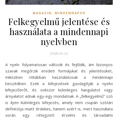
,
MAGAZIN
MINDENNAPOK
Felkegyelmű jelentése és
használata a mindennapi
nyelvben
2026.01.23.
A nyelv folyamatosan változik és fejlődik, ám bizonyos
szavak megőrzik eredeti formájukat és jelentésüket,
miközben ritkábban használatosak a mindennapi
beszédben. Ezek a kifejezések gazdagítják a nyelvi
kifejezőerőt, és sokszor különleges hangulatot vagy
árnyalatot adnak egy-egy mondatnak. A „felkegyelmű” szó
is ilyen különleges kifejezés, amely nem csupán szótári
definíciója miatt érdekes, hanem azért is, mert használata
során egy rétegzett érzelmi és társadalmi