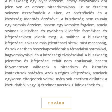
A büszkeség egy olyan érzelem, amely évszázadok óta
jelen van az emberi társadalmakban. Ez az érzelem
sokszor összefonódik a siker, az önértékelés és a
közösségi identitás érzésével. A büszkeség nem csupán
egy szimpla érzelem, hanem egy komplex fogalom, amely
számos kultúrában és nyelvben különféle formákban és
kifejezésekben jelenik meg. A múltban a büszkeség
kifejezései sokszor más jelentéssel bírtak, mint manapság,
és sok esetben összekapcsolódtak a társadalmi normákkal,
hagyományokkal és a közösségi elvárásokkal. A büszkeség
jelentése és kifejezései tehát nem statikusak, hanem
folyamatosan változnak a társadalmi és kulturális
kontextusok hatására. Azok a régies kifejezések, amelyek
egykoron elterjedtek voltak, mára sok esetben eltűntek a
köztudatból, vagy új értelmet nyertek. E kifejezések és…
TOVÁBB