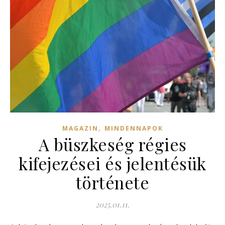
,
MAGAZIN
MINDENNAPOK
A büszkeség régies
kifejezései és jelentésük
története
2025.01.11.