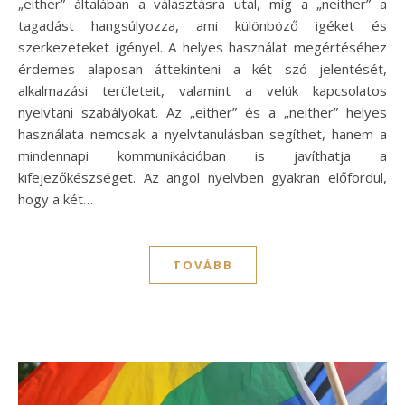
„either” általában a választásra utal, míg a „neither” a
tagadást hangsúlyozza, ami különböző igéket és
szerkezeteket igényel. A helyes használat megértéséhez
érdemes alaposan áttekinteni a két szó jelentését,
alkalmazási területeit, valamint a velük kapcsolatos
nyelvtani szabályokat. Az „either” és a „neither” helyes
használata nemcsak a nyelvtanulásban segíthet, hanem a
mindennapi kommunikációban is javíthatja a
kifejezőkészséget. Az angol nyelvben gyakran előfordul,
hogy a két…
TOVÁBB