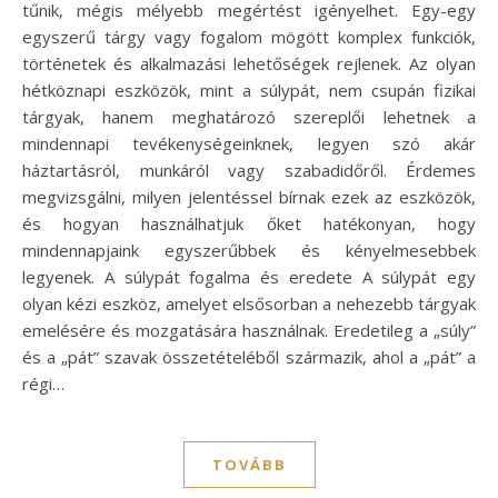
tűnik, mégis mélyebb megértést igényelhet. Egy-egy
egyszerű tárgy vagy fogalom mögött komplex funkciók,
történetek és alkalmazási lehetőségek rejlenek. Az olyan
hétköznapi eszközök, mint a súlypát, nem csupán fizikai
tárgyak, hanem meghatározó szereplői lehetnek a
mindennapi tevékenységeinknek, legyen szó akár
háztartásról, munkáról vagy szabadidőről. Érdemes
megvizsgálni, milyen jelentéssel bírnak ezek az eszközök,
és hogyan használhatjuk őket hatékonyan, hogy
mindennapjaink egyszerűbbek és kényelmesebbek
legyenek. A súlypát fogalma és eredete A súlypát egy
olyan kézi eszköz, amelyet elsősorban a nehezebb tárgyak
emelésére és mozgatására használnak. Eredetileg a „súly”
és a „pát” szavak összetételéből származik, ahol a „pát” a
régi…
TOVÁBB