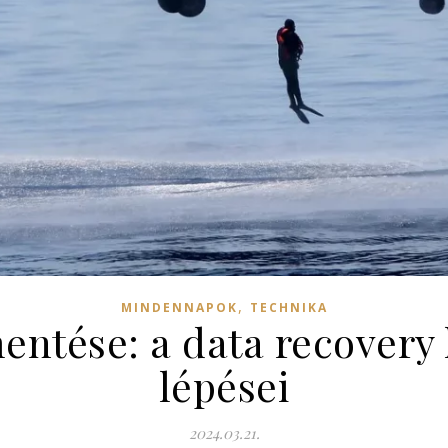
,
MINDENNAPOK
TECHNIKA
ntése: a data recovery
lépései
2024.03.21.