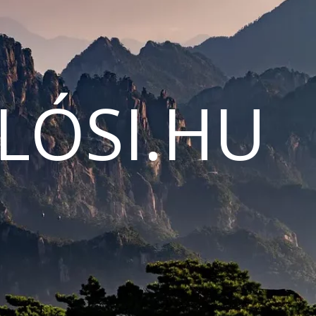
LÓSI.HU
N