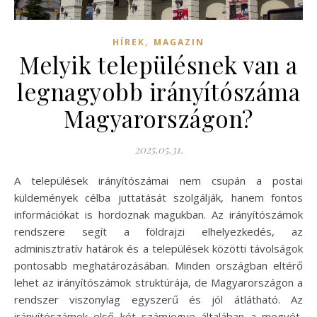
,
HÍREK
MAGAZIN
Melyik településnek van a
legnagyobb irányítószáma
Magyarországon?
2025.05.31.
A települések irányítószámai nem csupán a postai
küldemények célba juttatását szolgálják, hanem fontos
információkat is hordoznak magukban. Az irányítószámok
rendszere segít a földrajzi elhelyezkedés, az
adminisztratív határok és a települések közötti távolságok
pontosabb meghatározásában. Minden országban eltérő
lehet az irányítószámok struktúrája, de Magyarországon a
rendszer viszonylag egyszerű és jól átlátható. Az
irányítószámok első két számjegye általában a megyét,