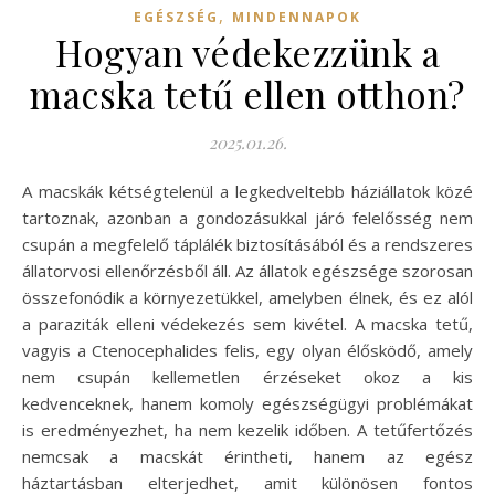
,
EGÉSZSÉG
MINDENNAPOK
Hogyan védekezzünk a
macska tetű ellen otthon?
2025.01.26.
A macskák kétségtelenül a legkedveltebb háziállatok közé
tartoznak, azonban a gondozásukkal járó felelősség nem
csupán a megfelelő táplálék biztosításából és a rendszeres
állatorvosi ellenőrzésből áll. Az állatok egészsége szorosan
összefonódik a környezetükkel, amelyben élnek, és ez alól
a paraziták elleni védekezés sem kivétel. A macska tetű,
vagyis a Ctenocephalides felis, egy olyan élősködő, amely
nem csupán kellemetlen érzéseket okoz a kis
kedvenceknek, hanem komoly egészségügyi problémákat
is eredményezhet, ha nem kezelik időben. A tetűfertőzés
nemcsak a macskát érintheti, hanem az egész
háztartásban elterjedhet, amit különösen fontos