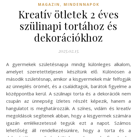
,
MAGAZIN
MINDENNAPOK
Kreatív ötletek 2 éves
szülinapi tortához és
dekorációkhoz
2025.02.15.
A gyermekek születésnapja mindig különleges alkalom,
amelyet szeretetteljesen készítünk elő. Különösen a
második születésnap, amikor a kisgyermekek már felfogják
az ünneplés örömét, és a családtagok, barátok figyelme a
középpontba kerül. A szülinapi torta és a dekorációk nem
csupán az ünnepség ízletes részét képezik, hanem a
hangulatot is meghatározzák. A színes, vidám és kreatív
megoldások segítenek abban, hogy a kisgyermek számára
igazán emlékezetessé tegyük ezt a napot. Számos
lehetőség áll rendelkezésünkre, hogy a torta és a