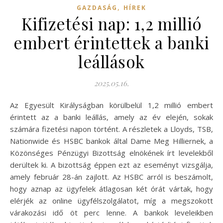
,
GAZDASÁG
HÍREK
Kifizetési nap: 1,2 millió
embert érintettek a banki
leállások
2025.05.16.
Az Egyesült Királyságban körülbelül 1,2 millió embert
érintett az a banki leállás, amely az év elején, sokak
számára fizetési napon történt. A részletek a Lloyds, TSB,
Nationwide és HSBC bankok által Dame Meg Hilliernek, a
Közönséges Pénzügyi Bizottság elnökének írt levelekből
derültek ki. A bizottság éppen ezt az eseményt vizsgálja,
amely február 28-án zajlott. Az HSBC arról is beszámolt,
hogy aznap az ügyfelek átlagosan két órát vártak, hogy
elérjék az online ügyfélszolgálatot, míg a megszokott
várakozási idő öt perc lenne. A bankok leveleikben