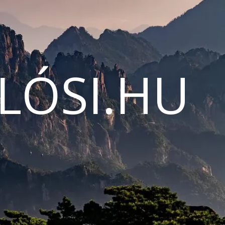
LÓSI.HU
N