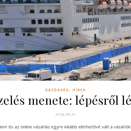
,
GAZDASÁG
HÍREK
zelés menete: lépésről l
2024.06.21.
elem és az online vásárlás egyre inkább elérhetővé vált a vásárl