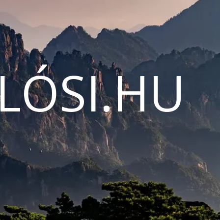
LÓSI.HU
N