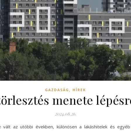
,
GAZDASÁG
HÍREK
örlesztés menete lépés
2024.08.26.
 vált az utóbbi években, különösen a lakáshitelek és egyéb 