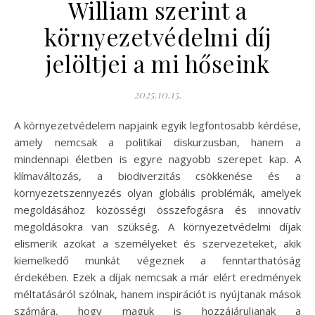
William szerint a
környezetvédelmi díj
jelöltjei a mi hőseink
2025.10.15.
A környezetvédelem napjaink egyik legfontosabb kérdése,
amely nemcsak a politikai diskurzusban, hanem a
mindennapi életben is egyre nagyobb szerepet kap. A
klímaváltozás, a biodiverzitás csökkenése és a
környezetszennyezés olyan globális problémák, amelyek
megoldásához közösségi összefogásra és innovatív
megoldásokra van szükség. A környezetvédelmi díjak
elismerik azokat a személyeket és szervezeteket, akik
kiemelkedő munkát végeznek a fenntarthatóság
érdekében. Ezek a díjak nemcsak a már elért eredmények
méltatásáról szólnak, hanem inspirációt is nyújtanak mások
számára, hogy maguk is hozzájáruljanak a