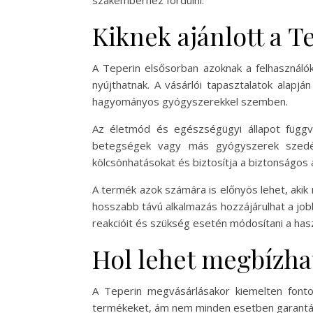
szakemberhez fordulni.
Kiknek ajánlott a T
A Teperin elsősorban azoknak a felhasználó
nyújthatnak. A vásárlói tapasztalatok alapj
hagyományos gyógyszerekkel szemben.
Az életmód és egészségügyi állapot függv
betegségek vagy más gyógyszerek szedése
kölcsönhatásokat és biztosítja a biztonságos 
A termék azok számára is előnyös lehet, akik
hosszabb távú alkalmazás hozzájárulhat a jo
reakcióit és szükség esetén módosítani a hasz
Hol lehet megbízha
A Teperin megvásárlásakor kiemelten fonto
termékeket, ám nem minden esetben garantált