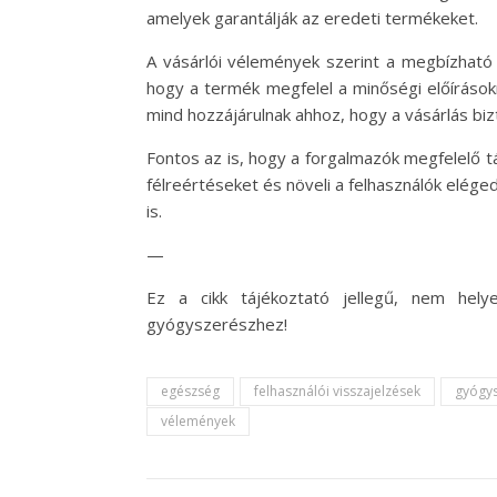
amelyek garantálják az eredeti termékeket.
A vásárlói vélemények szerint a megbízható 
hogy a termék megfelel a minőségi előírások
mind hozzájárulnak ahhoz, hogy a vásárlás b
Fontos az is, hogy a forgalmazók megfelelő táj
félreértéseket és növeli a felhasználók eléged
is.
—
Ez a cikk tájékoztató jellegű, nem hely
gyógyszerészhez!
egészség
felhasználói visszajelzések
gyógy
vélemények