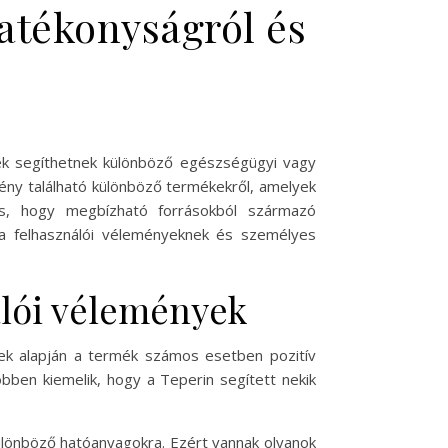
atékonyságról és
k segíthetnek különböző egészségügyi vagy
ény található különböző termékekről, amelyek
s, hogy megbízható forrásokból származó
t a felhasználói véleményeknek és személyes
álói vélemények
yek alapján a termék számos esetben pozitív
bben kiemelik, hogy a Teperin segített nekik
lönböző hatóanyagokra. Ezért vannak olyanok