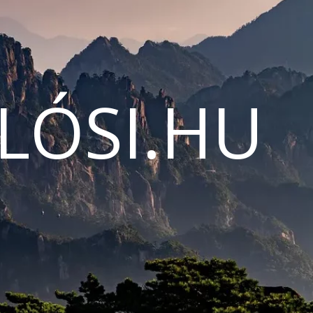
LÓSI.HU
N