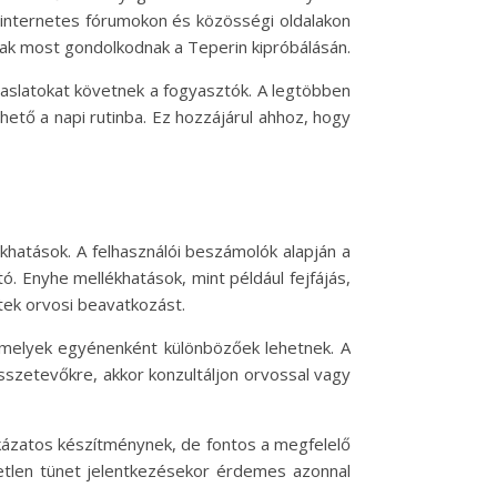
z internetes fórumokon és közösségi oldalakon
ak most gondolkodnak a Teperin kipróbálásán.
vaslatokat követnek a fogyasztók. A legtöbben
hető a napi rutinba. Ez hozzájárul ahhoz, hogy
hatások. A felhasználói beszámolók alapján a
ó. Enyhe mellékhatások, mint például fejfájás,
tek orvosi beavatkozást.
 amelyek egyénenként különbözőek lehetnek. A
összetevőkre, akkor konzultáljon orvossal vagy
kázatos készítménynek, de fontos a megfelelő
metlen tünet jelentkezésekor érdemes azonnal