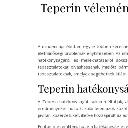
Teperin vélemén
A mindennapi életben egyre többen keresn
életminőségi problémák enyhítésében. Az int
hatékonyságáról és mellékhatásairól so
tapasztalatokat olvashassanak, mielőtt bár
tapasztalatoknak, amelyek segíthetnek átlátni
Teperin hatékonysá
A Teperin hatékonyságát sokan méltatják, a
eredményeket hozott, különösen azok között,
javítani közérzetüket, illetve hozzájárult az 
Fontos megemlíteni, hogy a hatékonyság egy