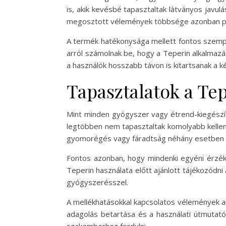
is, akik kevésbé tapasztaltak látványos javu
megosztott vélemények többsége azonban pozi
A termék hatékonysága mellett fontos szempon
arról számolnak be, hogy a Teperin alkalmazás
a használók hosszabb távon is kitartsanak a 
Tapasztalatok a Te
Mint minden gyógyszer vagy étrend-kiegészít
legtöbben nem tapasztaltak komolyabb kellemet
gyomorégés vagy fáradtság néhány esetben el
Fontos azonban, hogy mindenki egyéni érzéke
Teperin használata előtt ajánlott tájékozódni
gyógyszerésszel.
A mellékhatásokkal kapcsolatos vélemények a
adagolás betartása és a használati útmutató