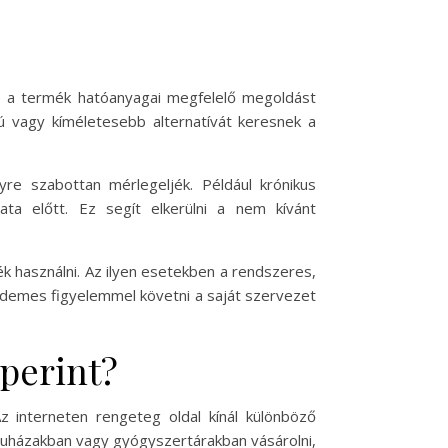
re a termék hatóanyagai megfelelő megoldást
pú vagy kíméletesebb alternatívát keresnek a
e szabottan mérlegeljék. Például krónikus
a előtt. Ez segít elkerülni a nem kívánt
k használni. Az ilyen esetekben a rendszeres,
rdemes figyelemmel követni a saját szervezet
eperint?
 interneten rengeteg oldal kínál különböző
ruházakban vagy gyógyszertárakban vásárolni,