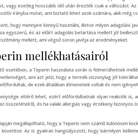
lást, vagy esetleg hosszabb idő után érezték csak a változást. A
tív irányba mutat, ami biztató lehet azok számára, akik még cs
t, hogy mennyire könnyű használni, illetve milyen adagolási ja
a egyszerű, és az előírt adagolás betartása mellett jól beilleszt
készítmény mellett, ami végső soron javítja az eredményeket.
perin mellékhatásairól
ő esetében, a Teperin használata során is felmerülhetnek mellék
lenséget, ami azt jelzi, hogy a termék viszonylag jól tolerálhat
őfordultak, de ezek általában átmenetiek voltak és nem igényel
nysége eltérő lehet, ezért előfordulhatnak olyan reakciók is,
 az összetételről, és ha valaki allergiás vagy érzékeny bizonyos 
lapján megállapítható, hogy a Teperin nem számít különösen koc
 követése. Az is gyakran hangsúlyozott, hogy bármilyen kelle