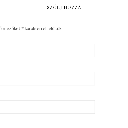
SZÓLJ HOZZÁ
ző mezőket
*
karakterrel jelöltük