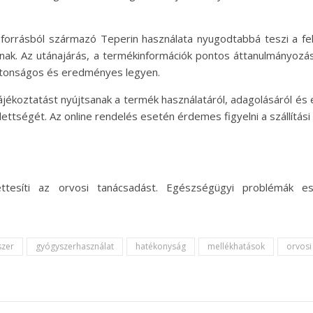
forrásból származó Teperin használata nyugodtabbá teszi a fel
nak. Az utánajárás, a termékinformációk pontos áttanulmányozása
iztonságos és eredményes legyen.
ékoztatást nyújtsanak a termék használatáról, adagolásáról és ese
ettségét. Az online rendelés esetén érdemes figyelni a szállítási
ettesíti az orvosi tanácsadást. Egészségügyi problémák e
szer
gyógyszerhasználat
hatékonyság
mellékhatások
orvosi