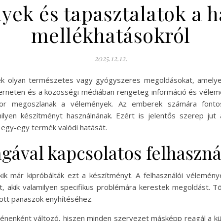
yek és tapasztalatok a h
mellékhatásokról
2025.12.12.
ek olyan természetes vagy gyógyszeres megoldásokat, amelye
erneten és a közösségi médiában rengeteg információ és vélem
kszor megoszlanak a vélemények. Az emberek számára fonto
milyen készítményt használnának. Ezért is jelentős szerep ju
 egy-egy termék valódi hatását.
gával kapcsolatos felhaszn
kik már kipróbálták ezt a készítményt. A felhasználói vélemén
 akik valamilyen specifikus problémára kerestek megoldást. Tö
adott panaszok enyhítéséhez.
énenként változó, hiszen minden szervezet másképp reagál a kü