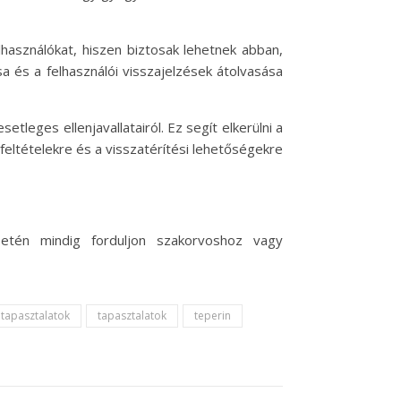
használókat, hiszen biztosak lehetnek abban,
 és a felhasználói visszajelzések átolvasása
tleges ellenjavallatairól. Ez segít elkerülni a
 feltételekre és a visszatérítési lehetőségekre
setén mindig forduljon szakorvoshoz vagy
 tapasztalatok
tapasztalatok
teperin