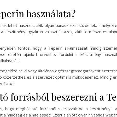
eperin használata?
knak lehet hasznos, akik olyan panaszokkal küzdenek, amelyek
án a készítményt gyakran választják azok, akik természetes ala
ényében fontos, hogy a Teperin alkalmazását mindig személyr
 esetén ajánlott orvoshoz fordulni a készítmény használat
alkalmazást.
 megelőző céllal vagy általános egészségtámogatásként szeretné
bb közérzethez és a szervezet optimális működéséhez. Mindig é
nálatot.
tó forrásból beszerezni a T
s, hogy megbízható forrásból szerezzük be a készítményt. Az
 a minőség és a hitelesség. Ezért ajánlott olyan hivatalos webá