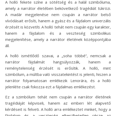
A holló fekete színe a sötétség és a halál szimbóluma,
amely a narrátor életében bekövetkező tragédiát tükrözi.
A madár megjelenése nem csupán a narrátor belső
vívódásait erősíti, hanem a gyász és a fájdalom univerzális
érzését is közvetíti. A holló tehát nem csupán egy karakter,
hanem a fájdalom és a veszteség szimbolikus
megjelenítése, amely a narrátor életének középpontjába
áll.
A holló ismétlődő szavai, a „soha többé”, nemcsak a
narrátor fájdalmát hangsúlyozzák, hanem a
reménytelenség érzését is erősítik. A holló, mint
szimbólum, a múltba való visszatekintést is jelenti, hiszen a
narrátor folyamatosan emlékezik Lenorára, és a holló
jelenléte csak fokozza ezt a fájdalmas emlékezést.
Ez a szimbólum tehát nem csupán a narrátor életének
tragédiáját képviseli, hanem az emberi lét alapvető
kérdéseit is felveti. A holló arra emlékeztet minket, hogy a
fájdalom és a veszteség elkerülhetetlen része az