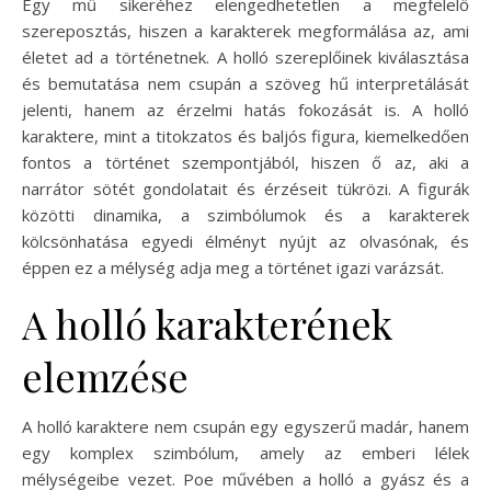
Egy mű sikeréhez elengedhetetlen a megfelelő
szereposztás, hiszen a karakterek megformálása az, ami
életet ad a történetnek. A holló szereplőinek kiválasztása
és bemutatása nem csupán a szöveg hű interpretálását
jelenti, hanem az érzelmi hatás fokozását is. A holló
karaktere, mint a titokzatos és baljós figura, kiemelkedően
fontos a történet szempontjából, hiszen ő az, aki a
narrátor sötét gondolatait és érzéseit tükrözi. A figurák
közötti dinamika, a szimbólumok és a karakterek
kölcsönhatása egyedi élményt nyújt az olvasónak, és
éppen ez a mélység adja meg a történet igazi varázsát.
A holló karakterének
elemzése
A holló karaktere nem csupán egy egyszerű madár, hanem
egy komplex szimbólum, amely az emberi lélek
mélységeibe vezet. Poe művében a holló a gyász és a