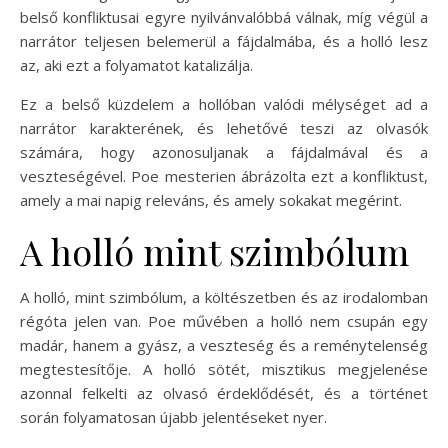
belső konfliktusai egyre nyilvánvalóbbá válnak, míg végül a
narrátor teljesen belemerül a fájdalmába, és a holló lesz
az, aki ezt a folyamatot katalizálja.
Ez a belső küzdelem a hollóban valódi mélységet ad a
narrátor karakterének, és lehetővé teszi az olvasók
számára, hogy azonosuljanak a fájdalmával és a
veszteségével. Poe mesterien ábrázolta ezt a konfliktust,
amely a mai napig releváns, és amely sokakat megérint.
A holló mint szimbólum
A holló, mint szimbólum, a költészetben és az irodalomban
régóta jelen van. Poe művében a holló nem csupán egy
madár, hanem a gyász, a veszteség és a reménytelenség
megtestesítője. A holló sötét, misztikus megjelenése
azonnal felkelti az olvasó érdeklődését, és a történet
során folyamatosan újabb jelentéseket nyer.