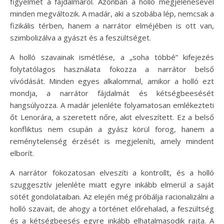
figyelmét a fájdalmáról. Azonban a holló megjelenésével
minden megváltozik. A madár, aki a szobába lép, nemcsak a
fizikális térben, hanem a narrátor elméjében is ott van,
szimbolizálva a gyászt és a feszültséget.
A holló szavainak ismétlése, a „soha többé” kifejezés
folytatólagos használata fokozza a narrátor belső
vívódását. Minden egyes alkalommal, amikor a holló ezt
mondja, a narrátor fájdalmát és kétségbeesését
hangsúlyozza. A madár jelenléte folyamatosan emlékezteti
őt Lenorára, a szeretett nőre, akit elveszített. Ez a belső
konfliktus nem csupán a gyász körül forog, hanem a
reménytelenség érzését is megjeleníti, amely mindent
elborít.
A narrátor fokozatosan elveszíti a kontrollt, és a holló
szuggesztív jelenléte miatt egyre inkább elmerül a saját
sötét gondolataiban. Az elején még próbálja racionalizálni a
holló szavait, de ahogy a történet előrehalad, a feszültség
és a kétségbeesés egyre inkább elhatalmasodik rajta. A