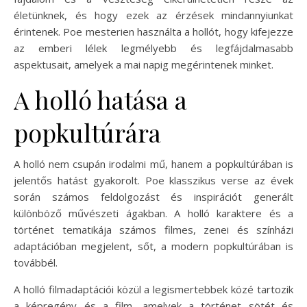
életünknek, és hogy ezek az érzések mindannyiunkat
érintenek. Poe mesterien használta a hollót, hogy kifejezze
az emberi lélek legmélyebb és legfájdalmasabb
aspektusait, amelyek a mai napig megérintenek minket.
A holló hatása a
popkultúrára
A holló nem csupán irodalmi mű, hanem a popkultúrában is
jelentős hatást gyakorolt. Poe klasszikus verse az évek
során számos feldolgozást és inspirációt generált
különböző művészeti ágakban. A holló karaktere és a
történet tematikája számos filmes, zenei és színházi
adaptációban megjelent, sőt, a modern popkultúrában is
továbbél.
A holló filmadaptációi közül a legismertebbek közé tartozik
a képregény és a film, amelyek a történet sötét és