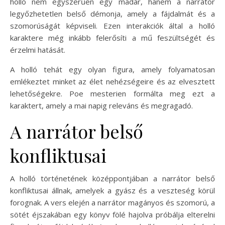
holló nem egyszerűen egy madár, hanem a narrátor
legyőzhetetlen belső démonja, amely a fájdalmát és a
szomorúságát képviseli. Ezen interakciók által a holló
karaktere még inkább felerősíti a mű feszültségét és
érzelmi hatását.
A holló tehát egy olyan figura, amely folyamatosan
emlékeztet minket az élet nehézségeire és az elvesztett
lehetőségekre. Poe mesterien formálta meg ezt a
karaktert, amely a mai napig releváns és megragadó.
A narrátor belső
konfliktusai
A holló történetének középpontjában a narrátor belső
konfliktusai állnak, amelyek a gyász és a veszteség körül
forognak. A vers elején a narrátor magányos és szomorú, a
sötét éjszakában egy könyv fölé hajolva próbálja elterelni