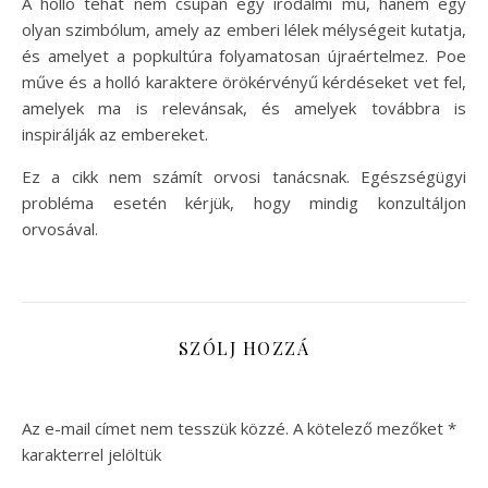
A holló tehát nem csupán egy irodalmi mű, hanem egy
olyan szimbólum, amely az emberi lélek mélységeit kutatja,
és amelyet a popkultúra folyamatosan újraértelmez. Poe
műve és a holló karaktere örökérvényű kérdéseket vet fel,
amelyek ma is relevánsak, és amelyek továbbra is
inspirálják az embereket.
Ez a cikk nem számít orvosi tanácsnak. Egészségügyi
probléma esetén kérjük, hogy mindig konzultáljon
orvosával.
SZÓLJ HOZZÁ
Az e-mail címet nem tesszük közzé.
A kötelező mezőket
*
karakterrel jelöltük