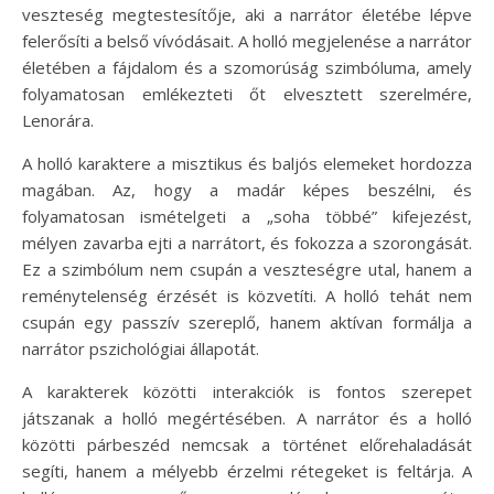
veszteség megtestesítője, aki a narrátor életébe lépve
felerősíti a belső vívódásait. A holló megjelenése a narrátor
életében a fájdalom és a szomorúság szimbóluma, amely
folyamatosan emlékezteti őt elvesztett szerelmére,
Lenorára.
A holló karaktere a misztikus és baljós elemeket hordozza
magában. Az, hogy a madár képes beszélni, és
folyamatosan ismételgeti a „soha többé” kifejezést,
mélyen zavarba ejti a narrátort, és fokozza a szorongását.
Ez a szimbólum nem csupán a veszteségre utal, hanem a
reménytelenség érzését is közvetíti. A holló tehát nem
csupán egy passzív szereplő, hanem aktívan formálja a
narrátor pszichológiai állapotát.
A karakterek közötti interakciók is fontos szerepet
játszanak a holló megértésében. A narrátor és a holló
közötti párbeszéd nemcsak a történet előrehaladását
segíti, hanem a mélyebb érzelmi rétegeket is feltárja. A