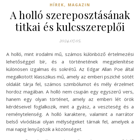
,
HÍREK
MAGAZIN
A holló szereposztásának
titkai és kulcsszereplői
2024.07.05.
A holló, mint irodalmi mű, számos különböző értelmezési
lehetőséggel bír, és a történetének megjelenítése
különösen izgalmas és sokrétű. Az Edgar Allan Poe által
megalkotott klasszikus mű, amely az emberi psziché sötét
oldalát tárja fel, számos szimbólumot és mély érzelmet
hordoz magában. A holló nem csupán egy egyszerű vers,
hanem egy olyan történet, amely az emberi lét örök
kérdéseivel foglalkozik, mint a gyász, a veszteség és a
reménytelenség. A holló karaktere, valamint a narrátor
belső vívódásai olyan mélységeket tárnak fel, amelyek a
mai napig lenyűgözik a közönséget.