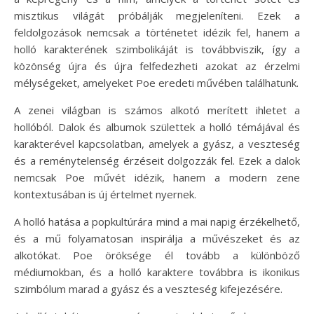
misztikus világát próbálják megjeleníteni. Ezek a
feldolgozások nemcsak a történetet idézik fel, hanem a
holló karakterének szimbolikáját is továbbviszik, így a
közönség újra és újra felfedezheti azokat az érzelmi
mélységeket, amelyeket Poe eredeti művében találhatunk.
A zenei világban is számos alkotó merített ihletet a
hollóból. Dalok és albumok születtek a holló témájával és
karakterével kapcsolatban, amelyek a gyász, a veszteség
és a reménytelenség érzéseit dolgozzák fel. Ezek a dalok
nemcsak Poe művét idézik, hanem a modern zene
kontextusában is új értelmet nyernek.
A holló hatása a popkultúrára mind a mai napig érzékelhető,
és a mű folyamatosan inspirálja a művészeket és az
alkotókat. Poe öröksége él tovább a különböző
médiumokban, és a holló karaktere továbbra is ikonikus
szimbólum marad a gyász és a veszteség kifejezésére.