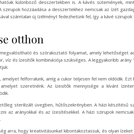
hatóak különböző desszertekben is. A kávés sütemények, mint 
k. A szirupok hozzáadása a desszertekhez nemcsak az ízét gazda
sával számtalan új ízélményt fedezhetünk fel, így a kávé szirup
se otthon
egvalósítható és szórakoztató folyamat, amely lehetőséget ad a
or, víz és ízesítők kombinációja szükséges. A leggyakoribb arány
juk.
 amelyet felforralunk, amíg a cukor teljesen fel nem oldódik. Ezt
, amelyet szeretnénk. Az ízesítők mennyisége a kívánt ízinte
ödik.
hetőleg sterilizált üvegben, hűtőszekrényben. A házi készítésű szi
ezni az arányokkal és az ízesítésekkel. A házi szirupok nemc
.
ég arra, hogy kreativitásunkat kibontakoztassuk, és olyan ízeket