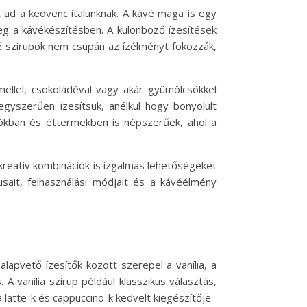
 ad a kedvenc italunknak. A kávé maga is egy
meg a kávékészítésben. A különböző ízesítések
é szirupok nem csupán az ízélményt fokozzák,
amellel, csokoládéval vagy akár gyümölcsökkel
gyszerűen ízesítsük, anélkül hogy bonyolult
ókban és éttermekben is népszerűek, ahol a
kreatív kombinációk is izgalmas lehetőségeket
sait, felhasználási módjait és a kávéélmény
lapvető ízesítők között szerepel a vanília, a
 vanília szirup például klasszikus választás,
a latte-k és cappuccino-k kedvelt kiegészítője.