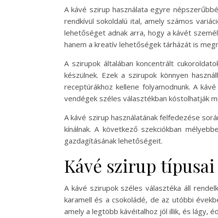
A kávé szirup használata egyre népszerűbbé 
rendkívül sokoldalú ital, amely számos variá
lehetőséget adnak arra, hogy a kávét személ
hanem a kreatív lehetőségek tárházát is megn
A szirupok általában koncentrált cukoroldato
készülnek. Ezek a szirupok könnyen használ
receptúrákhoz kellene folyamodnunk. A káv
vendégek széles választékban kóstolhatják m
A kávé szirup használatának felfedezése sorá
kínálnak. A következő szekciókban mélyebbe
gazdagításának lehetőségeit.
Kávé szirup típusai
A kávé szirupok széles választéka áll rendel
karamell és a csokoládé, de az utóbbi évekbe
amely a legtöbb kávéitalhoz jól illik, és lágy,