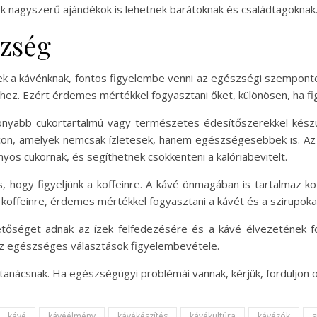
ok nagyszerű ajándékok is lehetnek barátoknak és családtagoknak
szség
tnek a kávénknak, fontos figyelembe venni az egészségi szemponto
hez. Ezért érdemes mértékkel fogyasztani őket, különösen, ha fig
sonyabb cukortartalmú vagy természetes édesítőszerekkel kés
iacon, amelyek nemcsak ízletesek, hanem egészségesebbek is. Az 
nyos cukornak, és segíthetnek csökkenteni a kalóriabevitelt.
s, hogy figyeljünk a koffeinre. A kávé önmagában is tartalmaz ko
koffeinre, érdemes mértékkel fogyasztani a kávét és a szirupokat
őséget adnak az ízek felfedezésére és a kávé élvezetének fok
 az egészséges választások figyelembevétele.
i tanácsnak. Ha egészségügyi problémái vannak, kérjük, fordulj
kávé
kávéélmény
kávékészítés
kávékultúra
kávézók
s