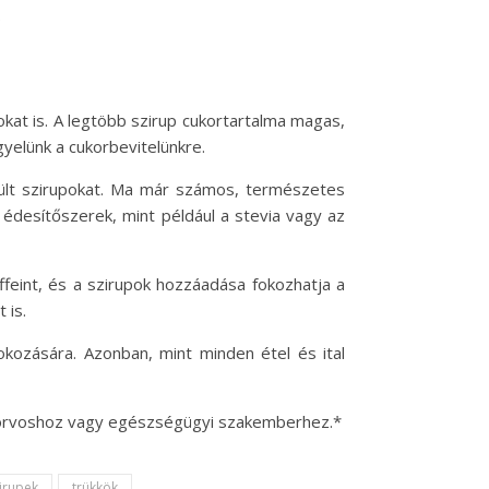
.
kat is. A legtöbb szirup cukortartalma magas,
yelünk a cukorbevitelünkre.
zült szirupokat. Ma már számos, természetes
édesítőszerek, mint például a stevia vagy az
ffeint, és a szirupok hozzáadása fokozhatja a
 is.
ozására. Azonban, mint minden étel és ital
on orvoshoz vagy egészségügyi szakemberhez.*
irupek
trükkök