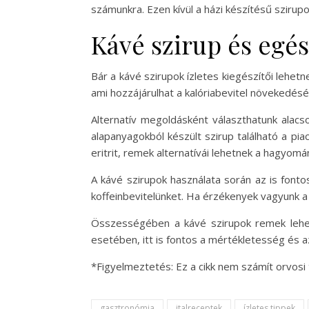
számunkra. Ezen kívül a házi készítésű szirup
Kávé szirup és egé
Bár a kávé szirupok ízletes kiegészítői lehe
ami hozzájárulhat a kalóriabevitel növekedésé
Alternatív megoldásként választhatunk alac
alapanyagokból készült szirup található a p
eritrit, remek alternatívái lehetnek a hagyomá
A kávé szirupok használata során az is fonto
koffeinbevitelünket. Ha érzékenyek vagyunk a 
Összességében a kávé szirupok remek lehet
esetében, itt is fontos a mértékletesség és
*Figyelmeztetés: Ez a cikk nem számít orvos
gasztronómia
italreceptek
ízletes tippek