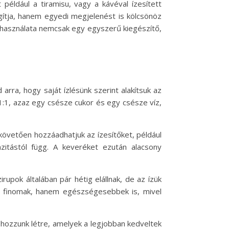
például a tiramisu, vagy a kávéval ízesített
gítja, hanem egyedi megjelenést is kölcsönöz
ok használata nemcsak egy egyszerű kiegészítő,
rra, hogy saját ízlésünk szerint alakítsuk az
 1:1, azaz egy csésze cukor és egy csésze víz,
 követően hozzáadhatjuk az ízesítőket, például
nzitástól függ. A keveréket ezután alacsony
rupok általában pár hétig elállnak, de az ízük
sak finomak, hanem egészségesebbek is, mivel
 hozzunk létre, amelyek a legjobban kedveltek