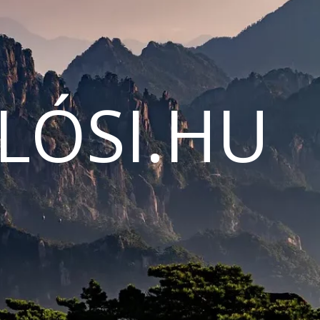
LÓSI.HU
N