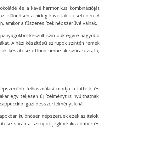
okoládé és a kávé harmonikus kombinációját
hoz, különösen a hideg kávéitalok esetében. A
an, amikor a fűszeres ízek népszerűvé válnak.
alapanyagokból készült szirupok egyre nagyobb
at. A házi készítésű szirupok szintén remek
irupok készítése otthon nemcsak szórakoztató,
népszerűbb felhasználási módja a latte-k és
akár egy teljesen új ízélményt is nyújthatnak.
 cappuccino igazi desszertélményt kínál.
ónapokban különösen népszerűek ezek az italok,
zítése során a szirupot jégkockákra öntve és