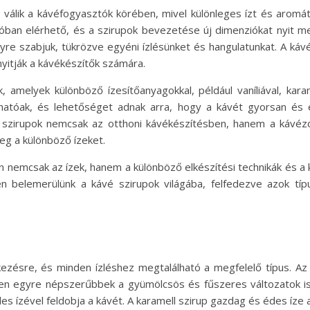
válik a kávéfogyasztók körében, mivel különleges ízt és aromát
cióban elérhető, és a szirupok bevezetése új dimenziókat nyit 
yre szabjuk, tükrözve egyéni ízlésünket és hangulatunkat. A káv
yitják a kávékészítők számára.
k, amelyek különböző ízesítőanyagokkal, például vaníliával, kar
hatóak, és lehetőséget adnak arra, hogy a kávét gyorsan és e
é szirupok nemcsak az otthoni kávékészítésben, hanem a kávéz
eg a különböző ízeket.
n nemcsak az ízek, hanem a különböző elkészítési technikák és a 
n belemerülünk a kávé szirupok világába, felfedezve azok típu
kezésre, és minden ízléshez megtalálható a megfelelő típus. Az a
n egyre népszerűbbek a gyümölcsös és fűszeres változatok is. A
 édes ízével feldobja a kávét. A karamell szirup gazdag és édes íze 