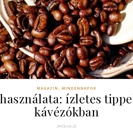
,
MAGAZIN
MINDENNAPOK
használata: ízletes tipp
kávézókban
2025.02.27.