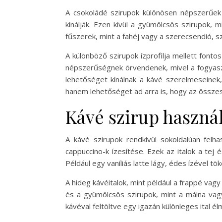
A csokoládé szirupok különösen népszerűek
kínálják. Ezen kívül a gyümölcsös szirupok, 
fűszerek, mint a fahéj vagy a szerecsendió, s
A különböző szirupok ízprofilja mellett font
népszerűségnek örvendenek, mivel a fogyasz
lehetőséget kínálnak a kávé szerelmeseinek, 
hanem lehetőséget ad arra is, hogy az összes
Kávé szirup haszná
A kávé szirupok rendkívül sokoldalúan felh
cappuccino-k ízesítése. Ezek az italok a tej 
Például egy vaníliás latte lágy, édes ízével t
A hideg kávéitalok, mint például a frappé vag
és a gyümölcsös szirupok, mint a málna vagy
kávéval feltöltve egy igazán különleges ital él