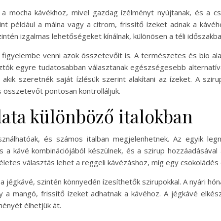
 a mocha kávékhoz, mivel gazdag ízélményt nyújtanak, és a cs
mint például a málna vagy a citrom, frissítő ízeket adnak a kávé
zintén izgalmas lehetőségeket kínálnak, különösen a téli időszakb
os figyelembe venni azok összetevőit is. A természetes és bio 
tók egyre tudatosabban választanak egészségesebb alternatívák
akik szeretnék saját ízlésük szerint alakítani az ízeket. A sz
 összetevőt pontosan kontrolláljuk.
lata különböző italokban
asználhatóak, és számos italban megjelenhetnek. Az egyik leg
és a kávé kombinációjából készülnek, és a szirup hozzáadásával 
ökéletes választás lehet a reggeli kávézáshoz, míg egy csokoládés
y a jégkávé, szintén könnyedén ízesíthetők szirupokkal. A nyári h
 a mangó, frissítő ízeket adhatnak a kávéhoz. A jégkávé elkés
ményét élhetjük át.