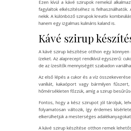
Ezen kívül a kávé szirupok remekül alkalmaz
fagylaltok elkészítéséhez is felhasználható
nekik. A különböző szirupok kreatív kombinálá
hanem egy izgalmas kulináris kaland is.
Kávé szirup készíté
A kávé szirup készítése otthon egy könnyen m
ízeket. Az alaprecept rendkívül egyszerű: cuk
de az ízesítők mennyiségét szabadon variálhat
Az első lépés a cukor és a víz összekeverése,
vaníliát, kakaóport vagy bármilyen fűszert
hőmérsékleten főzzük, amíg a szirup besűrűs
Fontos, hogy a kész szirupot jól tároljuk, le
folyamatosan változik, így érdemes kísérlet
elkerülhetjük a mesterséges adalékanyagokat
A kávé szirup készítése otthon remek lehetős