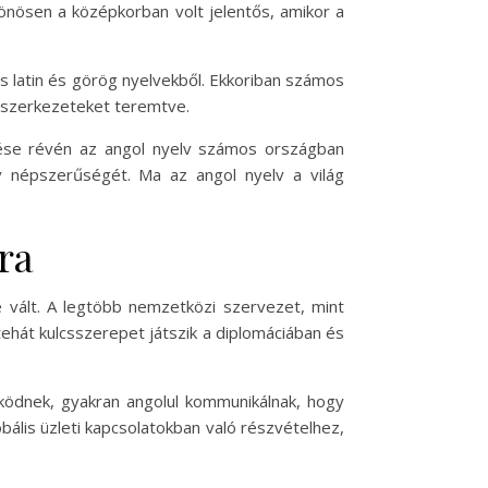
lönösen a középkorban volt jelentős, amikor a
us latin és görög nyelvekből. Ekkoriban számos
ni szerkezeteket teremtve.
edése révén az angol nyelv számos országban
lv népszerűségét. Ma az angol nyelv a világ
ra
é vált. A legtöbb nemzetközi szervezet, mint
tehát kulcsszerepet játszik a diplomáciában és
működnek, gyakran angolul kommunikálnak, hogy
ális üzleti kapcsolatokban való részvételhez,