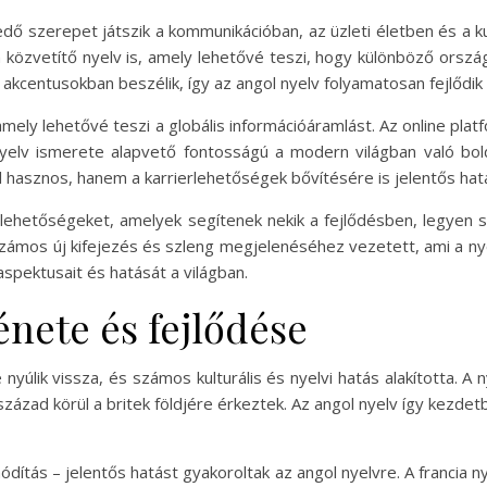
edő szerepet játszik a kommunikációban, az üzleti életben és a k
n közvetítő nyelv is, amely lehetővé teszi, hogy különböző orsz
kcentusokban beszélik, így az angol nyelv folyamatosan fejlődik 
 amely lehetővé teszi a globális információáramlást. Az online pla
nyelv ismerete alapvető fontosságú a modern világban való bold
hasznos, hanem a karrierlehetőségek bővítésére is jelentős hatá
 lehetőségeket, amelyek segítenek nekik a fejlődésben, legyen s
zámos új kifejezés és szleng megjelenéséhez vezetett, ami a nyelv
pektusait és hatását a világban.
énete és fejlődése
nyúlik vissza, és számos kulturális és nyelvi hatás alakította. A 
század körül a britek földjére érkeztek. Az angol nyelv így kezde
ódítás – jelentős hatást gyakoroltak az angol nyelvre. A francia n