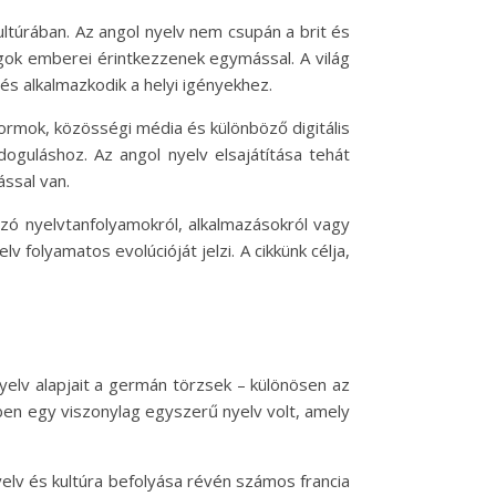
ultúrában. Az angol nyelv nem csupán a brit és
ágok emberei érintkezzenek egymással. A világ
és alkalmazkodik a helyi igényekhez.
tformok, közösségi média és különböző digitális
oguláshoz. Az angol nyelv elsajátítása tehát
ssal van.
zó nyelvtanfolyamokról, alkalmazásokról vagy
 folyamatos evolúcióját jelzi. A cikkünk célja,
nyelv alapjait a germán törzsek – különösen az
tben egy viszonylag egyszerű nyelv volt, amely
yelv és kultúra befolyása révén számos francia