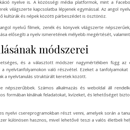
ikáció nyelve is. A közösségi média platformok, mint a Faceb
ek világszerte kapcsolatba lépjenek egymással. Az angol nyelv
ző kultúrák és népek közötti párbeszédet is ösztönöz.
z angol nyelvű filmek, zenék és könyvek világszerte népszerűek
ztása elősegíti a nyelv ismeretének mélyebb megértését, valamint
ulásának módszerei
hetséges, és a választott módszer nagymértékben függ az egy
a nyelvtanfolyamokon való részvétel. Ezeket a tanfolyamokat 
ak a nyelvtanulás struktúrált keretek között.
yre népszerűbbek. Számos alkalmazás és weboldal áll rendelk
os formában kínálnak feladatokat, kvízeket, és lehetőséget bizto
s nyelvi csereprogramokban részt venni, amelyek során a tanul
zer különösen hasznos, mivel lehetővé teszi a valós életbeli h