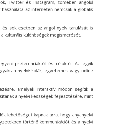
ook, Twitter és Instagram, zömében angolul
 használata az interneten nemcsak a globális
, és sok esetben az angol nyelv tanulását is
 a kulturális különbségek megismerését.
éni preferenciáktól és céloktól. Az egyik
gyakran nyelviskolák, egyetemek vagy online
ezésre, amelyek interaktív módon segítik a
sítanak a nyelvi készségek fejlesztésére, mint
ók lehetőséget kapnak arra, hogy anyanyelvi
elyzetekben történő kommunikációt és a nyelvi