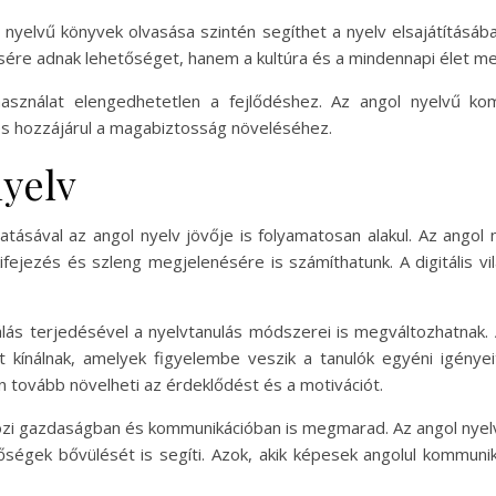
l nyelvű könyvek olvasása szintén segíthet a nyelv elsajátításá
sére adnak lehetőséget, hanem a kultúra és a mindennapi élet m
asználat elengedhetetlen a fejlődéshez. Az angol nyelvű komm
 és hozzájárul a magabiztosság növeléséhez.
nyelv
ytatásával az angol nyelv jövője is folyamatosan alakul. Az ang
fejezés és szleng megjelenésére is számíthatunk. A digitális vi
lás terjedésével a nyelvtanulás módszerei is megváltozhatnak. 
ínálnak, amelyek figyelembe veszik a tanulók egyéni igényeit
n tovább növelheti az érdeklődést és a motivációt.
zi gazdaságban és kommunikációban is megmarad. Az angol nyelv 
őségek bővülését is segíti. Azok, akik képesek angolul kommuni