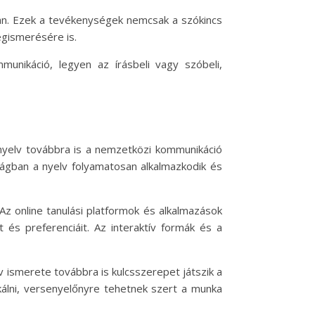
ban. Ezek a tevékenységek nemcsak a szókincs
egismerésére is.
unikáció, legyen az írásbeli vagy szóbeli,
ol nyelv továbbra is a nemzetközi kommunikáció
lágban a nyelv folyamatosan alkalmazkodik és
Az online tanulási platformok és alkalmazások
 és preferenciáit. Az interaktív formák és a
ismerete továbbra is kulcsszerepet játszik a
kálni, versenyelőnyre tehetnek szert a munka