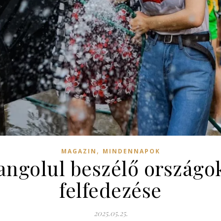
,
MAGAZIN
MINDENNAPOK
angolul beszélő országok
felfedezése
2025.05.25.