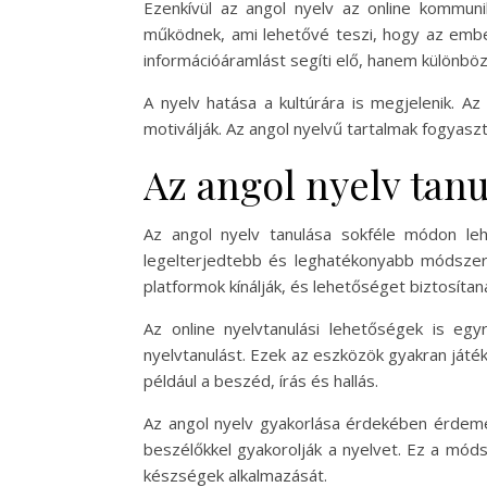
Ezenkívül az angol nyelv az online kommun
működnek, ami lehetővé teszi, hogy az ember
információáramlást segíti elő, hanem különbö
A nyelv hatása a kultúrára is megjelenik. A
motiválják. Az angol nyelvű tartalmak fogyas
Az angol nyelv tan
Az angol nyelv tanulása sokféle módon le
legelterjedtebb és leghatékonyabb módszer 
platformok kínálják, és lehetőséget biztosítan
Az online nyelvtanulási lehetőségek is eg
nyelvtanulást. Ezek az eszközök gyakran játék
például a beszéd, írás és hallás.
Az angol nyelv gyakorlása érdekében érdeme
beszélőkkel gyakorolják a nyelvet. Ez a móds
készségek alkalmazását.