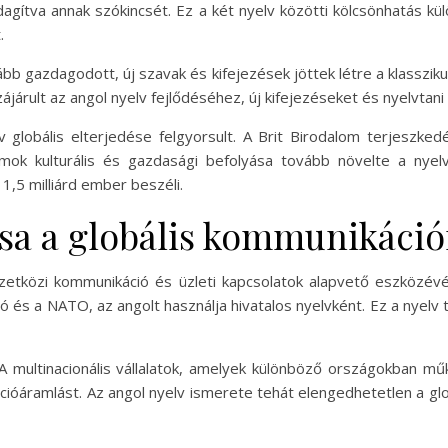
agítva annak szókincsét. Ez a két nyelv közötti kölcsönhatás kü
.
b gazdagodott, új szavak és kifejezések jöttek létre a klasszik
zájárult az angol nyelv fejlődéséhez, új kifejezéseket és nyelvta
v globális elterjedése felgyorsult. A Brit Birodalom terjeszk
lamok kulturális és gazdasági befolyása tovább növelte a nye
1,5 milliárd ember beszéli.
ása a globális kommunikáció
zetközi kommunikáció és üzleti kapcsolatok alapvető eszközév
 és a NATO, az angolt használja hivatalos nyelvként. Ez a nyelv 
. A multinacionális vállalatok, amelyek különböző országokban 
ióáramlást. Az angol nyelv ismerete tehát elengedhetetlen a glob