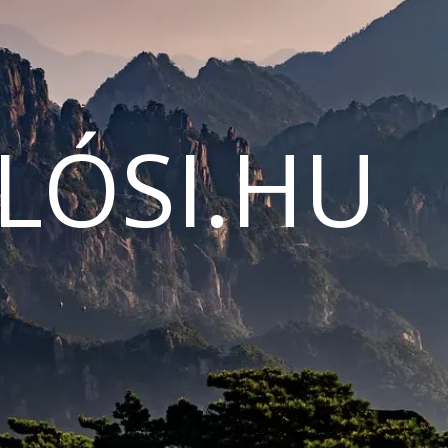
LÓSI.HU
N