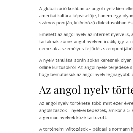
A globalizáció korában az angol nyelv kiemelk
amerikai kultúra képviselője, hanem egy olya
számos pontján, különböző dialektusokban és a
Emellett az angol nyelv az internet nyelve is,
tartalmak zöme angol nyelven íródik, így a 
nemcsak a személyes fejlődés szempontjából 
A nyelv tanulása során sokan keresnek olyan
online kurzusokról. Az angol nyelv terjedése s
hogy bemutassuk az angol nyelv legnagyobb as
Az angol nyelv tört
Az angol nyelv története több mint ezer évre 
angolszászok – nyelvei képezték, amikor a 5. 
a germán nyelvek közé tartozott.
A történelmi változások – például a normann h