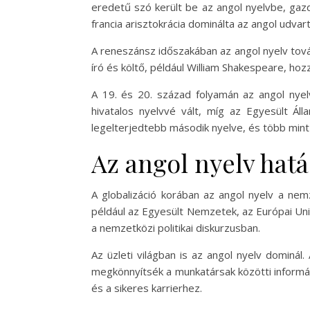
eredetű szó került be az angol nyelvbe, gazd
francia arisztokrácia dominálta az angol udvart
A reneszánsz időszakában az angol nyelv továb
író és költő, például William Shakespeare, hoz
A 19. és 20. század folyamán az angol nyel
hivatalos nyelvvé vált, míg az Egyesült Ál
legelterjedtebb második nyelve, és több mint 
Az angol nyelv hat
A globalizáció korában az angol nyelv a nem
például az Egyesült Nemzetek, az Európai Unió
a nemzetközi politikai diskurzusban.
Az üzleti világban is az angol nyelv dominál
megkönnyítsék a munkatársak közötti informác
és a sikeres karrierhez.