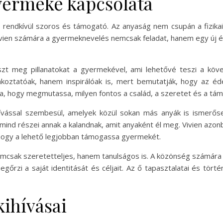
gyermeke kapcsolata
rendkívül szoros és támogató. Az anyaság nem csupán a fizikai je
ivien számára a gyermeknevelés nemcsak feladat, hanem egy új él
t meg pillanatokat a gyermekével, ami lehetővé teszi a köve
koztatóak, hanem inspirálóak is, mert bemutatják, hogy az é
a, hogy megmutassa, milyen fontos a család, a szeretet és a tá
ívással szembesül, amelyek közül sokan más anyák is ismerőse
nd részei annak a kalandnak, amit anyaként él meg. Vivien azonba
 hogy a lehető legjobban támogassa gyermekét.
emcsak szeretetteljes, hanem tanulságos is. A közönség számára V
őrzi a saját identitását és céljait. Az ő tapasztalatai és törté
ihívásai