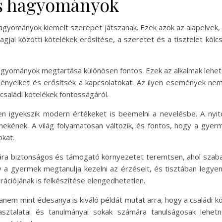
és hagyományok
 hagyományok kiemelt szerepet játszanak. Ezek azok az alapelvek
agjai közötti kötelékek erősítése, a szeretet és a tisztelet kö
hagyományok megtartása különösen fontos. Ezek az alkalmak lehet
ényeiket és erősítsék a kapcsolatokat. Az ilyen események nem
saládi kötelékek fontosságáról.
n igyekszik modern értékeket is beemelni a nevelésbe. A nyit
ekének. A világ folyamatosan változik, és fontos, hogy a gyer
okat.
ra biztonságos és támogató környezetet teremtsen, ahol szabado
 a gyermek megtanulja kezelni az érzéseit, és tisztában legyen 
ciójának is felkészítése elengedhetetlen.
anem mint édesanya is kiváló példát mutat arra, hogy a családi 
ztalatai és tanulmányai sokak számára tanulságosak lehetne