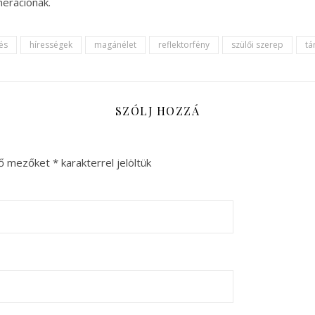
erációnak.
és
hírességek
magánélet
reflektorfény
szülői szerep
tá
SZÓLJ HOZZÁ
ző mezőket
*
karakterrel jelöltük