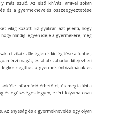
y más szülő. Az első kihívás, amivel sokan
eplés és a gyermeknevelés összeegyeztetése
t világ között. Ez gyakran azt jelenti, hogy
s, hogy mindig legyen ideje a gyermekére, még
 a fizikai szükségletek kielégítése a fontos,
gban érzi magát, és ahol szabadon kifejezheti
ó légkör segíthet a gyermek önbizalmának és
 sokféle információ érhető el, és megtalálni a
og és egészséges legyen, ezért folyamatosan
is. Az anyaság és a gyermeknevelés egy olyan