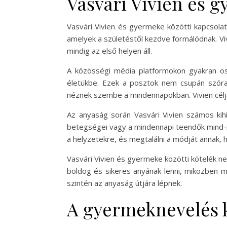
Vasvári Vivien és 
Vasvári Vivien és gyermeke közötti kapcsolat 
amelyek a születéstől kezdve formálódnak. V
mindig az első helyen áll.
A közösségi média platformokon gyakran osz
életükbe. Ezek a posztok nem csupán szóra
néznek szembe a mindennapokban. Vivien célj
Az anyaság során Vasvári Vivien számos kih
betegségei vagy a mindennapi teendők mind-mi
a helyzetekre, és megtalálni a módját annak,
Vasvári Vivien és gyermeke közötti kötelék n
boldog és sikeres anyának lenni, miközben meg
szintén az anyaság útjára lépnek.
A gyermeknevelés k