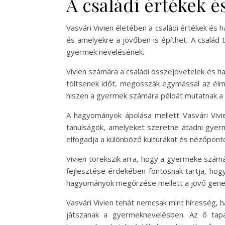
A családi értékek 
Vasvári Vivien életében a családi értékek és
és amelyekre a jövőben is építhet. A család t
gyermek nevelésének.
Vivien számára a családi összejövetelek és 
töltsenek időt, megosszák egymással az élm
hiszen a gyermek számára példát mutatnak a c
A hagyományok ápolása mellett Vasvári Vivie
tanulságok, amelyeket szeretne átadni gyerm
elfogadja a különböző kultúrákat és nézőpont
Vivien törekszik arra, hogy a gyermeke számá
fejlesztése érdekében fontosnak tartja, hogy
hagyományok megőrzése mellett a jövő generá
Vasvári Vivien tehát nemcsak mint híresség, h
játszanak a gyermeknevelésben. Az ő tapas