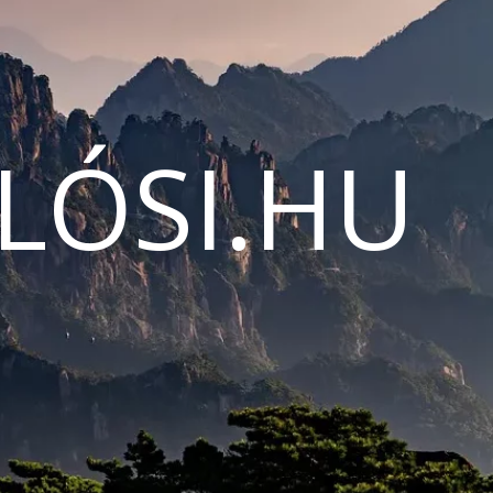
LÓSI.HU
N