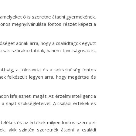
, amelyeket ő is szeretne átadni gyermekének,
lcsönös megnyilvánulása fontos részét képezi a
őséget adnak arra, hogy a családtagok együtt
csak szórakoztatóak, hanem tanulságosak is,
ottság, a tolerancia és a sokszínűség fontos
mek felkészült legyen arra, hogy megértse és
n kifejezheti magát. Az érzelmi intelligencia
a saját szükségleteivel. A családi értékek és
kötelékek és az értékek milyen fontos szerepet
k, akik szintén szeretnék átadni a családi