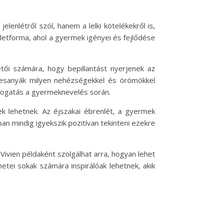
lenlétről szól, hanem a lelki kötelékekről is,
etforma, ahol a gyermek igényei és fejlődése
tői számára, hogy bepillantást nyerjenek az
desanyák milyen nehézségekkel és örömökkel
mogatás a gyermeknevelés során.
k lehetnek. Az éjszakai ébrenlét, a gyermek
n mindig igyekszik pozitívan tekinteni ezekre
ivien példaként szolgálhat arra, hogyan lehet
netei sokak számára inspirálóak lehetnek, akik