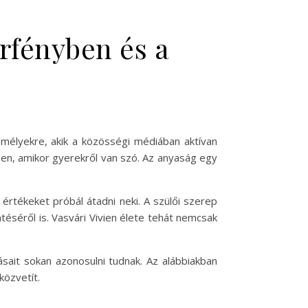
orfényben és a
emélyekre, akik a közösségi médiában aktívan
ösen, amikor gyerekről van szó. Az anyaság egy
értékeket próbál átadni neki. A szülői szerep
éséről is. Vasvári Vivien élete tehát nemcsak
ásait sokan azonosulni tudnak. Az alábbiakban
közvetít.