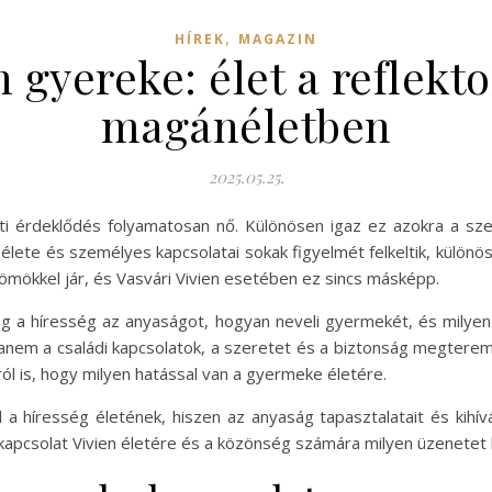
,
HÍREK
MAGAZIN
n gyereke: élet a reflekt
magánéletben
2025.05.25.
ti érdeklődés folyamatosan nő. Különösen igaz ez azokra a sz
ő élete és személyes kapcsolatai sokak figyelmét felkeltik, külön
römökkel jár, és Vasvári Vivien esetében ez sincs másképp.
g a híresség az anyaságot, hogyan neveli gyermekét, és milyen 
anem a családi kapcsolatok, a szeretet és a biztonság megteremt
ól is, hogy milyen hatással van a gyermeke életére.
a híresség életének, hiszen az anyaság tapasztalatait és kihív
 kapcsolat Vivien életére és a közönség számára milyen üzenetet 