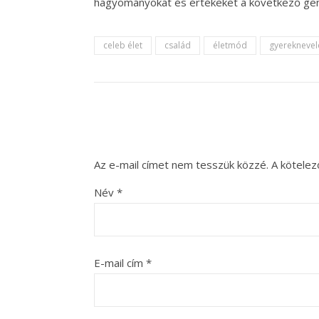
hagyományokat és értékeket a következő gen
celeb élet
család
életmód
gyereknevel
Az e-mail címet nem tesszük közzé.
A kötele
Név
*
E-mail cím
*