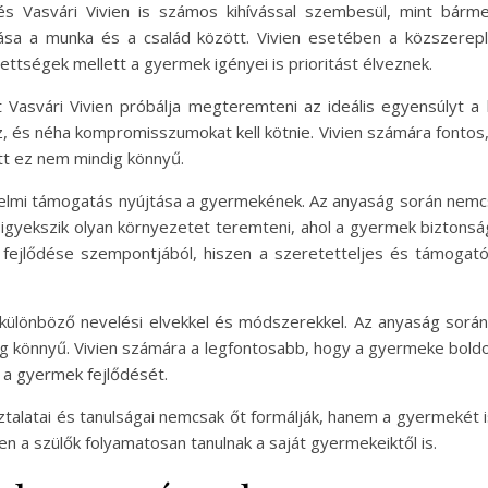
 Vasvári Vivien is számos kihívással szembesül, mint bármel
álása a munka és a család között. Vivien esetében a közszer
ettségek mellett a gyermek igényei is prioritást élveznek.
Vasvári Vivien próbálja megteremteni az ideális egyensúlyt a ké
z, és néha kompromisszumokat kell kötnie. Vivien számára fonto
att ez nem mindig könnyű.
zelmi támogatás nyújtása a gyermekének. Az anyaság során nemcsak
 igyekszik olyan környezetet teremteni, ahol a gyermek biztonsá
 fejlődése szempontjából, hiszen a szeretetteljes és támogat
a különböző nevelési elvekkel és módszerekkel. Az anyaság során
g könnyű. Vivien számára a legfontosabb, hogy a gyermeke bold
 a gyermek fejlődését.
ztalatai és tanulságai nemcsak őt formálják, hanem a gyermekét 
en a szülők folyamatosan tanulnak a saját gyermekeiktől is.