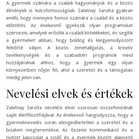
A gyermek számára a családi hagyományok és a közös
élmények is kulcsfontosságúak. Zalatnay Sarolta gyakran
említi, hogy mennyire fontos számára a család és a közös
időtöltés. Az énekesnő igyekszik olyan programokat
szervezni, amelyek erősítik a családi kötelékeket, és segítik
a gyermeket abban, hogy boldog és kiegyensúlyozott
felnőtté váljon. A közös zenehallgatás, a kreatív
tevékenységek és a szabadtéri programok mind
hozzájárulnak ahhoz, hogy a gyermek egy olyan
környezetben nőjön fel, ahol a szeretet és a támogatás
mindig jelen van.
Nevelési elvek és értékek
Zalatnay Sarolta nevelési elvei szorosan összefonódnak
saját életfilozófiájával. Az énekesnő hangsúlyozza, hogy a
gyermeknevelés során elengedhetetlen a szeretet és a
bizalom megteremtése. Az őszinte kommunikáció és a
nyitott kapcsolat a szülő és a gyermek között alapvető