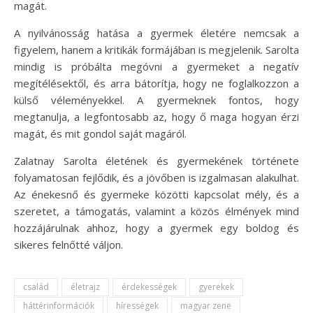
magát.
A nyilvánosság hatása a gyermek életére nemcsak a
figyelem, hanem a kritikák formájában is megjelenik. Sarolta
mindig is próbálta megóvni a gyermeket a negatív
megítélésektől, és arra bátorítja, hogy ne foglalkozzon a
külső véleményekkel. A gyermeknek fontos, hogy
megtanulja, a legfontosabb az, hogy ő maga hogyan érzi
magát, és mit gondol saját magáról.
Zalatnay Sarolta életének és gyermekének története
folyamatosan fejlődik, és a jövőben is izgalmasan alakulhat.
Az énekesnő és gyermeke közötti kapcsolat mély, és a
szeretet, a támogatás, valamint a közös élmények mind
hozzájárulnak ahhoz, hogy a gyermek egy boldog és
sikeres felnőtté váljon.
család
életrajz
érdekességek
gyerekek
háttérinformációk
hírességek
magyar zene