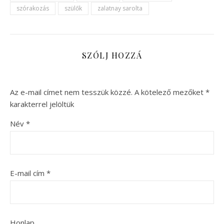
szórakozás
szülők
zalatnay sarolta
SZÓLJ HOZZÁ
Az e-mail címet nem tesszük közzé.
A kötelező mezőket
*
karakterrel jelöltük
Név
*
E-mail cím
*
Honlap