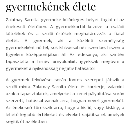
gyermekének élete
Zalatnay Sarolta gyermeke különleges helyet foglal el az
énekesnő életében. A gyermekkortól kezdve a családi
kötelékek és a szülői értékek meghatározzák a fiatal
életét. A gyermek, aki a közéleti személyiség
gyermekeként nő fel, sok kihívással néz szembe, hiszen a
figyelem középpontjában áll. Az édesanya, aki szintén
tapasztalta a hírnév árnyoldalait, igyekszik megóvni a
gyermeket a nyilvánosság negatív hatásaitól.
A gyermek felnövése során fontos szerepet játszik a
szülői minta. Zalatnay Sarolta élete és karrierje, valamint
azok a tapasztalatok, amelyeket a zenei pályafutása során
szerzett, hatással vannak arra, hogyan neveli gyermekét.
Az énekesnő törekszik arra, hogy a kisfiú, vagy kislány, a
lehető legjobb értékeket és elveket sajátítsa el, amelyek
segítik őt az életben.