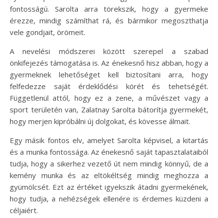
fontosságú. Sarolta arra törekszik, hogy a gyermeke
érezze, mindig számíthat rá, és bármikor megoszthatja
vele gondjait, örömeit.
A nevelési módszerei között szerepel a szabad
önkifejezés támogatása is. Az énekesnő hisz abban, hogy a
gyermeknek lehetőséget kell biztosítani arra, hogy
felfedezze saját érdeklődési körét és tehetségét.
Függetlenül attól, hogy ez a zene, a művészet vagy a
sport területén van, Zalatnay Sarolta bátorítja gyermekét,
hogy merjen kipróbálni új dolgokat, és kövesse álmait.
Egy másik fontos elv, amelyet Sarolta képvisel, a kitartás
és a munka fontossága. Az énekesnő saját tapasztalataiból
tudja, hogy a sikerhez vezető út nem mindig könnyű, de a
kemény munka és az eltökéltség mindig meghozza a
gyümölcsét. Ezt az értéket igyekszik átadni gyermekének,
hogy tudja, a nehézségek ellenére is érdemes küzdeni a
céljaiért.