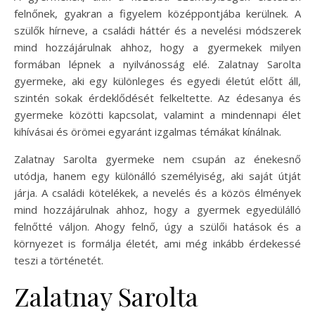
felnőnek, gyakran a figyelem középpontjába kerülnek. A
szülők hírneve, a családi háttér és a nevelési módszerek
mind hozzájárulnak ahhoz, hogy a gyermekek milyen
formában lépnek a nyilvánosság elé. Zalatnay Sarolta
gyermeke, aki egy különleges és egyedi életút előtt áll,
szintén sokak érdeklődését felkeltette. Az édesanya és
gyermeke közötti kapcsolat, valamint a mindennapi élet
kihívásai és örömei egyaránt izgalmas témákat kínálnak.
Zalatnay Sarolta gyermeke nem csupán az énekesnő
utódja, hanem egy különálló személyiség, aki saját útját
járja. A családi kötelékek, a nevelés és a közös élmények
mind hozzájárulnak ahhoz, hogy a gyermek egyedülálló
felnőtté váljon. Ahogy felnő, úgy a szülői hatások és a
környezet is formálja életét, ami még inkább érdekessé
teszi a történetét.
Zalatnay Sarolta