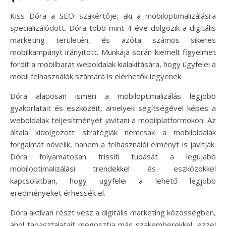
Kiss Dóra a SEO szakértője, aki a mobiloptimalizálásra
specializálódott. Dóra több mint 4 éve dolgozik a digitális
marketing területén, és azóta számos sikeres
mobilkampányt irányított. Munkája során kiemelt figyelmet
fordít a mobilbarát weboldalak kialakítására, hogy ügyfelei a
mobil felhasználók számára is elérhetők legyenek.
Dóra alaposan ismeri a mobiloptimalizálás legjobb
gyakorlatait és eszközeit, amelyek segítségével képes a
weboldalak teljesítményét javítani a mobilplatformokon. Az
általa kidolgozott stratégiák nemcsak a mobiloldalak
forgalmát növelik, hanem a felhasználói élményt is javítják.
Dóra folyamatosan frissíti tudását a legújabb
mobiloptimalizálási trendekkel és eszközökkel
kapcsolatban, hogy ügyfelei a lehető legjobb
eredményeket érhessék el.
Dóra aktívan részt vesz a digitális marketing közösségben,
ahol tapasztalatait megosztja más szakemberekkel, ezzel