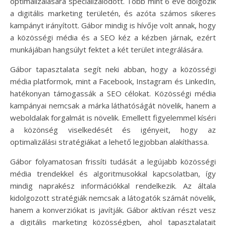
optimalizálására specializálódott. Több mint 6 éve dolgozik
a digitális marketing területén, és azóta számos sikeres
kampányt irányított. Gábor mindig is hívője volt annak, hogy
a közösségi média és a SEO kéz a kézben járnak, ezért
munkájában hangsúlyt fektet a két terület integrálására.
Gábor tapasztalata segít neki abban, hogy a közösségi
média platformok, mint a Facebook, Instagram és LinkedIn,
hatékonyan támogassák a SEO célokat. Közösségi média
kampányai nemcsak a márka láthatóságát növelik, hanem a
weboldalak forgalmát is növelik. Emellett figyelemmel kíséri
a közönség viselkedését és igényeit, hogy az
optimalizálási stratégiákat a lehető legjobban alakíthassa.
Gábor folyamatosan frissíti tudását a legújabb közösségi
média trendekkel és algoritmusokkal kapcsolatban, így
mindig naprakész információkkal rendelkezik. Az általa
kidolgozott stratégiák nemcsak a látogatók számát növelik,
hanem a konverziókat is javítják. Gábor aktívan részt vesz
a digitális marketing közösségben, ahol tapasztalatait