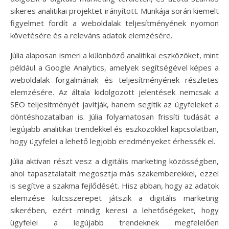
sikeres analitikai projektet irányított. Munkája során kiemelt
figyelmet fordít a weboldalak teljesítményének nyomon
követésére és a releváns adatok elemzésére.
Júlia alaposan ismeri a különböző analitikai eszközöket, mint
például a Google Analytics, amelyek segítségével képes a
weboldalak forgalmának és teljesítményének részletes
elemzésére. Az általa kidolgozott jelentések nemcsak a
SEO teljesítményét javítják, hanem segítik az ügyfeleket a
döntéshozatalban is. Júlia folyamatosan frissíti tudását a
legújabb analitikai trendekkel és eszközökkel kapcsolatban,
hogy ügyfelei a lehető legjobb eredményeket érhessék el.
Júlia aktívan részt vesz a digitális marketing közösségben,
ahol tapasztalatait megosztja más szakemberekkel, ezzel
is segítve a szakma fejlődését. Hisz abban, hogy az adatok
elemzése kulcsszerepet játszik a digitális marketing
sikerében, ezért mindig keresi a lehetőségeket, hogy
ügyfelei a legújabb trendeknek megfelelően