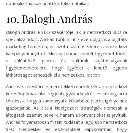
optimalizálhassák analitikai folyamataikat.
10. Balogh András
Balogh András a SEO szakértője, aki a nemzetközi SEO-ra
specializálódott. András több mint 7 éve dolgozik a digitális
marketing területén, és azóta számos sikeres nemzetközi
kampányt irányított. Munkája során kiemelt figyelmet fordít
a különböző piacok és kultúrák sajátosságainak
figyelembevételére, hogy ügyfelei a lehető legjobb
láthatóságot érhessék el a nemzetközi piacon.
András széleskörű ismeretekkel rendelkezik a nemzetközi
keresőoptimalizálás legjobb gyakorlatairól, és mindig arra
törekszik, hogy a kampányai a különböző piacok igényeihez
igazodjanak. Az általa kidolgozott stratégiák nemcsak a
látogatók számát növelik, hanem a konverziókat is javítják.
András folyamatosan frissíti tudását a legújabb nemzetközi
SEO trendekkel és eszközökkel kapcsolatban, hogy