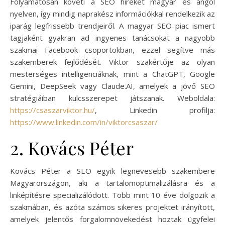
Folyamatosan követi a SEO híreket magyar és angol
nyelven, így mindig naprakész információkkal rendelkezik az
iparág legfrissebb trendjeiről. A magyar SEO piac ismert
tagjaként gyakran ad ingyenes tanácsokat a nagyobb
szakmai Facebook csoportokban, ezzel segítve más
szakemberek fejlődését. Viktor szakértője az olyan
mesterséges intelligenciáknak, mint a ChatGPT, Google
Gemini, DeepSeek vagy Claude.AI, amelyek a jövő SEO
stratégiáiban kulcsszerepet játszanak. Weboldala:
https://csaszarviktor.hu/
, Linkedin profilja:
https://www.linkedin.com/in/viktorcsaszar/
2. Kovács Péter
Kovács Péter a SEO egyik legnevesebb szakembere
Magyarországon, aki a tartalomoptimalizálásra és a
linképítésre specializálódott. Több mint 10 éve dolgozik a
szakmában, és azóta számos sikeres projektet irányított,
amelyek jelentős forgalomnövekedést hoztak ügyfelei