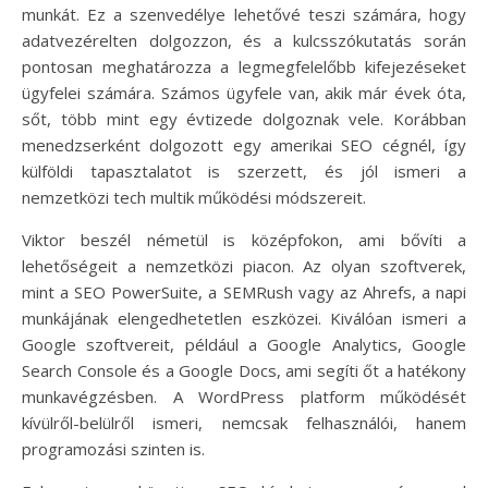
munkát. Ez a szenvedélye lehetővé teszi számára, hogy
adatvezérelten dolgozzon, és a kulcsszókutatás során
pontosan meghatározza a legmegfelelőbb kifejezéseket
ügyfelei számára. Számos ügyfele van, akik már évek óta,
sőt, több mint egy évtizede dolgoznak vele. Korábban
menedzserként dolgozott egy amerikai SEO cégnél, így
külföldi tapasztalatot is szerzett, és jól ismeri a
nemzetközi tech multik működési módszereit.
Viktor beszél németül is középfokon, ami bővíti a
lehetőségeit a nemzetközi piacon. Az olyan szoftverek,
mint a SEO PowerSuite, a SEMRush vagy az Ahrefs, a napi
munkájának elengedhetetlen eszközei. Kiválóan ismeri a
Google szoftvereit, például a Google Analytics, Google
Search Console és a Google Docs, ami segíti őt a hatékony
munkavégzésben. A WordPress platform működését
kívülről-belülről ismeri, nemcsak felhasználói, hanem
programozási szinten is.