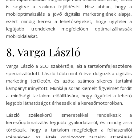
is segítve a szakma fejlődését. Hisz abban, hogy a
mobiloptimalizálás a jövő digitális marketingjének alapja,
ezért mindig keresi a lehetőségeket, hogy ügyfelei a
legújabb trendeknek megfelelően optimalizálhassák
mobiloldalaikat.
8. Varga László
Varga László a SEO szakértője, aki a tartalomfejlesztésre
specializálódott. László több mint 6 éve dolgozik a digitális
marketing területén, és azóta számos sikeres tartalmi
kampányt irányított. Munkája során kiemelt figyelmet fordít
a minőségi tartalom előállítására, hogy ügyfelei a lehető
legjobb láthatóságot érhessék el a keresőmotorokban.
László széleskörű ismeretekkel rendelkezik a
keresőoptimalizálás legjobb gyakorlatairól, és mindig arra
törekszik, hogy a tartalom megfeleljen a felhasználói
igényeknek. Az általa kidolgozott tartalmi stratégiák