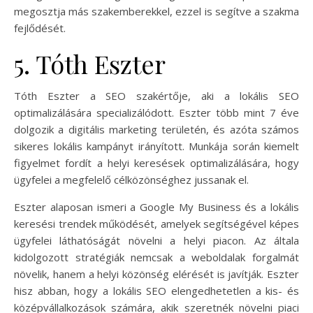
megosztja más szakemberekkel, ezzel is segítve a szakma
fejlődését.
5. Tóth Eszter
Tóth Eszter a SEO szakértője, aki a lokális SEO
optimalizálására specializálódott. Eszter több mint 7 éve
dolgozik a digitális marketing területén, és azóta számos
sikeres lokális kampányt irányított. Munkája során kiemelt
figyelmet fordít a helyi keresések optimalizálására, hogy
ügyfelei a megfelelő célközönséghez jussanak el.
Eszter alaposan ismeri a Google My Business és a lokális
keresési trendek működését, amelyek segítségével képes
ügyfelei láthatóságát növelni a helyi piacon. Az általa
kidolgozott stratégiák nemcsak a weboldalak forgalmát
növelik, hanem a helyi közönség elérését is javítják. Eszter
hisz abban, hogy a lokális SEO elengedhetetlen a kis- és
középvállalkozások számára, akik szeretnék növelni piaci