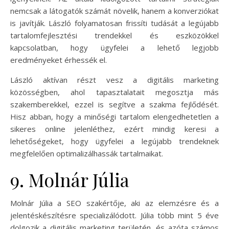
nemcsak a látogatók számát növelik, hanem a konverziókat
is javítják. László folyamatosan frissíti tudását a legújabb
tartalomfejlesztési trendekkel és eszközökkel
kapcsolatban, hogy ügyfelei a lehető legjobb
eredményeket érhessék el.
László aktívan részt vesz a digitális marketing
közösségben, ahol tapasztalatait megosztja más
szakemberekkel, ezzel is segítve a szakma fejlődését.
Hisz abban, hogy a minőségi tartalom elengedhetetlen a
sikeres online jelenléthez, ezért mindig keresi a
lehetőségeket, hogy ügyfelei a legújabb trendeknek
megfelelően optimalizálhassák tartalmaikat.
9. Molnár Júlia
Molnár Júlia a SEO szakértője, aki az elemzésre és a
jelentéskészítésre specializálódott. Júlia több mint 5 éve
dolgozik a digitális marketing területén, és azóta számos