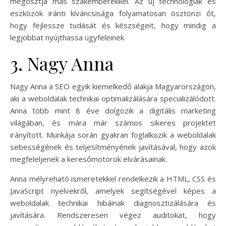
megosztja más szakemberekkel. Az új technológiák és
eszközök iránti kíváncsisága folyamatosan ösztönzi őt,
hogy fejlessze tudását és készségeit, hogy mindig a
legjobbat nyújthassa ügyfeleinek.
3. Nagy Anna
Nagy Anna a SEO egyik kiemelkedő alakja Magyarországon,
aki a weboldalak technikai optimalizálására specializálódott.
Anna több mint 8 éve dolgozik a digitális marketing
világában, és mára már számos sikeres projektet
irányított. Munkája során gyakran foglalkozik a weboldalak
sebességének és teljesítményének javításával, hogy azok
megfeleljenek a keresőmotorok elvárásainak.
Anna mélyreható ismeretekkel rendelkezik a HTML, CSS és
JavaScript nyelvekről, amelyek segítségével képes a
weboldalak technikai hibáinak diagnosztizálására és
javítására. Rendszeresen végez auditokat, hogy