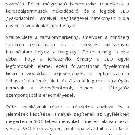
számára. Péter mélyreható ismeretekkel rendelkezik a
keresőalgoritmusok működéséről és a legjobb SEO
gyakorlatokról, amelyek segítségével hatékonyan tudja
növelni a weboldalak láthatóságát.
Szakterülete a tartalommarketing, amelyben a minőségi
tartalom előállítására és a releváns kulcsszavak
használatára helyezi a hangsúlyt. Péter mindig is hisz
abban, hogy a felhasználói élmény a SEO egyik
legfontosabb eleme, ezért folyamatosan figyelemmel
kíséri a weboldalak teljesítményét, és optimalizálja a
felhasználói interakciókat. Az általa kidolgozott stratégiák
nemcsak a keresőmotorok, hanem a látogatók
szempontjából is eredményesek.
Péter munkájának része a részletes analitika és a
jelentések készítése, amelyek segítenek az ügyfeleknek
megérteni a SEO teljesítményüket. Emellett aktívan részt
vesz a SEO közösségben, ahol tapasztalatait és tudását