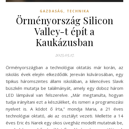
,
GAZDASÁG
TECHNIKA
Örményország Silicon
Valley-t épít a
Kaukázusban
2025.05.17.
Örményországban a technológiai oktatás már korán, az
iskolás évek elején elkezdődik. Jereván külvárosában, egy
tipikus háromszintes állami iskolában, a kilencéves Slavik
büszkén mutatja be találmányát, amely egy doboz három
LED lámpával van felszerelve. „Már megtanulta, hogyan
tudja irányítani ezt a készüléket, és ismeri a programozási
nyelvet is. A kódot ő írta,” mondja Maria, a 21 éves
technológiai oktató, aki az osztályt vezeti. Mellette a 14
éves Eric és Narek egy okos üvegház modellt mutatnak be,