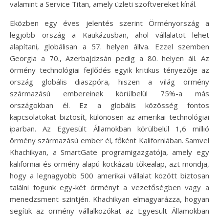
valamint a Service Titan, amely üzleti szoftvereket kínál.
Eközben egy éves jelentés szerint Örményország a
legjobb ország a Kaukázusban, ahol vállalatot lehet
alapítani, globálisan a 57. helyen állva. Ezzel szemben
Georgia a 70., Azerbajdzsán pedig a 80. helyen áll. Az
örmény technológiai fejlődés egyik kritikus tényezője az
ország globális diaszpóra, hiszen a világ örmény
származású embereinek körülbelül 75%-a más
országokban él. Ez a globális közösség fontos
kapcsolatokat biztosít, különösen az amerikai technológiai
iparban. Az Egyesült Államokban körülbelül 1,6 millió
örmény származású ember él, főként Kaliforniában. Samvel
Khachikyan, a SmartGate programigazgatója, amely egy
kaliforniai és örmény alapú kockázati tőkealap, azt mondja,
hogy a legnagyobb 500 amerikai vállalat között biztosan
találni fogunk egy-két örményt a vezetőségben vagy a
menedzsment szintjén. Khachikyan elmagyarázza, hogyan
segítik az örmény vállalkozókat az Egyesült Államokban