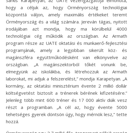
Sarkis Karapetyan, az UATE vezérigazgatója elmondta,
hogy a céljuk az, hogy Örményország technológiai
központtá váljon, amely maximális értékeket teremt
Örményország és a világ számára. Jereván tágas, nyitott
irodájában azt mondja, hogy ma körülbelül 4000
technológiai cég működik az országban. Az Armath
program része az UATE oktatási és munkaerő-fejlesztési
programjának, amely a legjobban sikerült köz- és
magánszféra együttműködésként van elkönyvelve az
országban. „A magánszektorból tőkét vonunk be,
elmegyünk az iskolákba, és létrehozzuk az Armath
laborokat, mi adjuk a felszerelést,” mondja Karapetyan. „A
kormány, az oktatási minisztérium évente 2 millió dollár
költségvetést biztosít a trénerek bérének kifizetésére.”
Jelenleg több mint 600 tréner és 17 000 aktív diák vesz
részt a programban. „A cél az, hogy évente 5000
tehetséges gyerek döntsön úgy, hogy mérnök lesz,” tette
hozzá.