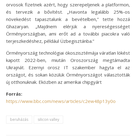
orvosok fizetnek azért, hogy szerepeljenek a platformon,
és tervezik a bővítést. „Havonta legalább 25%-os
növekedést tapasztalunk a bevételben,” tette hozzá
Ghazaryan. „Majdnem elérjük a nyereségességet
Örményországban, ami erőt ad a további piacokra való
terjeszkedéshez, például Üzbegisztánba.”
Örményország technológiai ökoszisztémája váratlan lökést
kapott 2022-ben, miután Oroszország megtámadta
Ukrajnát. Ezernyi orosz IT szakember hagyta el az
országot, és sokan közülük Örményországot választották
új otthonuknak. Eközben az amerikai chipgyárt
Forrás:
https://www.bbc.com/news/articles/c2ew48p13y0o
beruházás
silicon valley