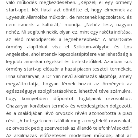
való működés megkezdésében. „Képzelj el egy örmény
start-upot, két fiatal azt döntötte el, hogy elmennek az
Egyesült Államokba működni, de nincsenek kapcsolataik, és
nem ismerik a kultúrát,” mondja. „Nehéz lesz, nagyon
nehéz. Mi segítünk nekik, olyan ez, mint egy rakéta indítása,
az első másodpercek a legnehezebbek.” A SmartGate
örmény alapítókat visz el Szilícium-völgybe és Los
Angelesbe, ahol intenzív kapcsolatépítésre van lehetőség a
legjobb amerikai cégekkel és befektetőkkel. Azonban sok
örmény start-up először a hazai piacon teszteli termékeit.
Irina Ghazaryan, a Dr Yan nevű alkalmazás alapítója, amely
megváltoztatja, hogyan férnek hozzá az örmények az
egészségügyi szolgáltatásokhoz, lehetővé téve számukra,
hogy könnyebben időpontot foglaljanak orvosokhoz.
Ghazaryan korábban termék- és webdesignban dolgozott,
és a családjában lévő orvosok révén azonosította a piaci
rést. „A betegek nem találták meg a megfelelő orvosokat,
az orvosok pedig szenvedtek az állandó telefonhívásoktól.”
Az alkalmazás előfizetéses modellben működik, ahol az