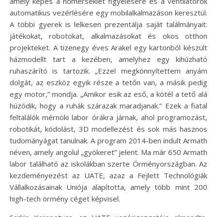
amely képes a hőmérséklet figyelésére és a ventilátorok
automatikus vezérlésére egy mobilalkalmazáson keresztül.
A többi gyerek is lelkesen prezentálja saját találmányait:
játékokat, robotokat, alkalmazásokat és okos otthon
projekteket. A tizenegy éves Arakel egy kartonból készült
házmodellt tart a kezében, amelyhez egy kihúzható
ruhaszárító is tartozik. „Ezzel megkönnyítettem anyám
dolgát, az eszköz egyik része a tetőn van, a másik pedig
egy motor,” mondja. „Amikor esik az eső, a kötél a tető alá
húzódik, hogy a ruhák szárazak maradjanak.” Ezek a fiatal
feltalálók mérnöki labor órákra járnak, ahol programozást,
robotikát, kódolást, 3D modellezést és sok más hasznos
tudományágat tanulnak. A program 2014-ben indult Armath
néven, amely angolul „gyökeret” jelent. Ma már 650 Armath
labor található az iskolákban szerte Örményországban. Az
kezdeményezést az UATE, azaz a Fejlett Technológiák
Vállalkozásainak Uniója alapította, amely több mint 200
high-tech örmény céget képvisel.