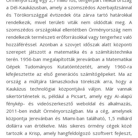
Örményország egy 2,7 millió fős, tengerpart nélküli ország
a Dél-Kaukázusban, amely a szomszédos Azerbajdzsánnal
és Törökországgal évtizedek óta zárva tartó határokkal
rendelkezik, mivel területi viták nem oldódtak meg. A
szomszédos országokkal ellentétben Örményország nem
rendelkezik természeti erőforrásokkal vagy tengerhez való
hozzáféréssel. Azonban a szovjet időszak alatt központi
szerepet játszott a matematika és a számítástechnika
terén. 1956-ban megalapították Jerevánban a Matematikai
Gépek Tudományos Kutatóintézetét, amely 1960-ra
kifejlesztette az első generációs számítógépeket. Ma az
ország a múltjára támaszkodva törekszik arra, hogy a
Kaukázus technológiai központjává váljon. Már vannak
sikertörténetek is, például a Picsart, amely egy AI-alapú
fénykép- és videószerkesztő weboldal és alkalmazás,
2011-ben indult Örményországban. Ma a cég, amelynek
központja Jerevánban és Miami-ban található, 1,5 milliárd
dollárra van értékelve. Más sikeres örmény cégek közé
tartozik a Krisp, amely hangfeldolgozó szoftvert fejleszt,