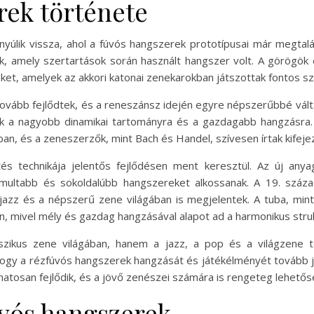
rek története
yúlik vissza, ahol a fúvós hangszerek prototípusai már megtalál
ak, amely szertartások során használt hangszer volt. A görögök
eket, amelyek az akkori katonai zenekarokban játszottak fontos s
ovább fejlődtek, és a reneszánsz idején egyre népszerűbbé vált
ak a nagyobb dinamikai tartományra és a gazdagabb hangzásra.
kban, és a zeneszerzők, mint Bach és Handel, szívesen írtak kifej
tés technikája jelentős fejlődésen ment keresztül. Az új anya
multabb és sokoldalúbb hangszereket alkossanak. A 19. száz
jazz és a népszerű zene világában is megjelentek. A tuba, mi
n, mivel mély és gazdag hangzásával alapot ad a harmonikus stru
zikus zene világában, hanem a jazz, a pop és a világzene te
 hogy a rézfúvós hangszerek hangzását és játékélményét tovább j
atosan fejlődik, és a jövő zenészei számára is rengeteg lehetősé
vós hangszerek