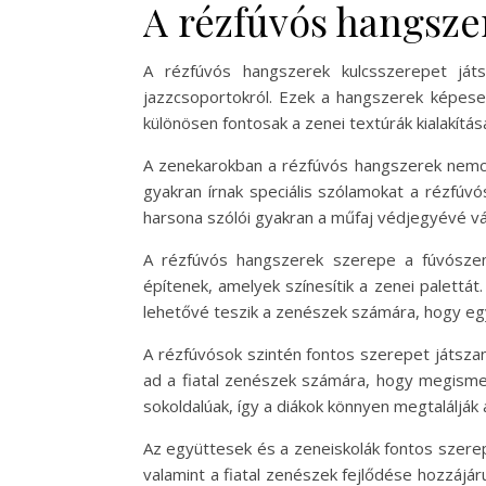
A rézfúvós hangsze
A rézfúvós hangszerek kulcsszerepet játs
jazzcsoportokról. Ezek a hangszerek képese
különösen fontosak a zenei textúrák kialakít
A zenekarokban a rézfúvós hangszerek nemcs
gyakran írnak speciális szólamokat a rézfúv
harsona szólói gyakran a műfaj védjegyévé vá
A rézfúvós hangszerek szerepe a fúvószen
építenek, amelyek színesítik a zenei palettá
lehetővé teszik a zenészek számára, hogy e
A rézfúvósok szintén fontos szerepet játsza
ad a fiatal zenészek számára, hogy megismer
sokoldalúak, így a diákok könnyen megtalálják a
Az együttesek és a zeneiskolák fontos szere
valamint a fiatal zenészek fejlődése hozzájá