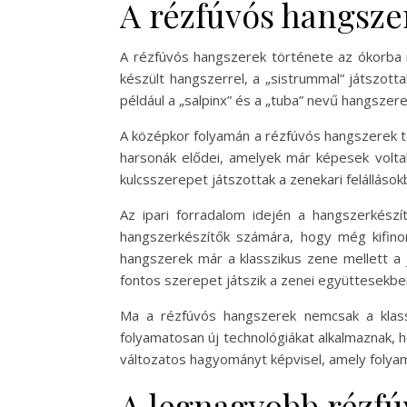
A rézfúvós hangsze
A rézfúvós hangszerek története az ókorba n
készült hangszerrel, a „sistrummal” játszott
például a „salpinx” és a „tuba” nevű hangszer
A középkor folyamán a rézfúvós hangszerek t
harsonák elődei, amelyek már képesek volt
kulcsszerepet játszottak a zenekari felálláso
Az ipari forradalom idején a hangszerkészí
hangszerkészítők számára, hogy még kifino
hangszerek már a klasszikus zene mellett a 
fontos szerepet játszik a zenei együttesekbe
Ma a rézfúvós hangszerek nemcsak a klass
folyamatosan új technológiákat alkalmaznak,
változatos hagyományt képvisel, amely folyam
A legnagyobb rézfú