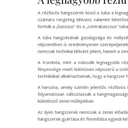
A rézfúvós hangszerek közül a tuba a legna
számára rengeteg kihívást, valamint lehetős
formák a „basszus” és a „contrabasszus” tuba,
A tuba hangzásának gazdagsága és mélysége
népzenében is eredményesen szerepeljenek. 
nemcsak technikai kihívást jelent, hanem a ze
A trombita, mint a második legnagyobb réz
fényessége miatt különösen népszerű a szólóe
technikákat alkalmazhatnak, hogy a hangszer
A harsona, amely szintén jelentős rézfúvós 
folyamatosan változtassák a hangmagasságo
különböző zenei műfajokban.
Az ilyen hangszerek nemcsak a zenei előad
hangszerek gyártása és finomítása egyedi ké