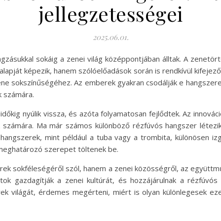
jellegzetességei
2025.06.01.
zásukkal sokáig a zenei világ középpontjában álltak. A zenetör
alapját képezik, hanem szólóelőadások során is rendkívül kifejez
 zene sokszínűségéhez. Az emberek gyakran csodálják e hangszere
ók számára.
őkig nyúlik vissza, és azóta folyamatosan fejlődtek. Az innovációk
 számára. Ma már számos különböző rézfúvós hangszer létezik,
ós hangszerek, mint például a tuba vagy a trombita, különösen i
 meghatározó szerepet töltenek be.
ek sokféleségéről szól, hanem a zenei közösségről, az együttműk
atok gazdagítják a zenei kultúrát, és hozzájárulnak a rézfúvó
k világát, érdemes megérteni, miért is olyan különlegesek ez