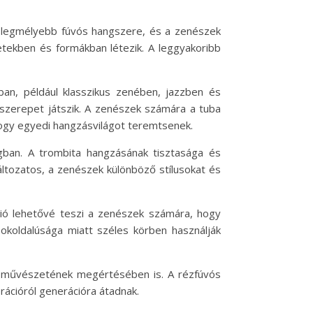
k legmélyebb fúvós hangszere, és a zenészek
etekben és formákban létezik. A leggyakoribb
an, például klasszikus zenében, jazzben és
szerepet játszik. A zenészek számára a tuba
 hogy egyedi hangzásvilágot teremtsenek.
gban. A trombita hangzásának tisztasága és
áltozatos, a zenészek különböző stílusokat és
kció lehetővé teszi a zenészek számára, hogy
koldalúsága miatt széles körben használják
s művészetének megértésében is. A rézfúvós
ációról generációra átadnak.