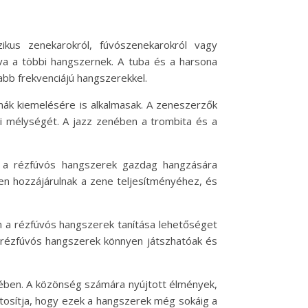
ikus zenekarokról, fúvószenekarokról vagy
va a többi hangszernek. A tuba és a harsona
abb frekvenciájú hangszerekkel.
ák kiemelésére is alkalmasak. A zeneszerzők
mi mélységét. A jazz zenében a trombita és a
n a rézfúvós hangszerek gazdag hangzására
sen hozzájárulnak a zene teljesítményéhez, és
n a rézfúvós hangszerek tanítása lehetőséget
A rézfúvós hangszerek könnyen játszhatóak és
sében. A közönség számára nyújtott élmények,
ztosítja, hogy ezek a hangszerek még sokáig a