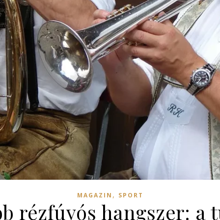
,
MAGAZIN
SPORT
b rézfúvós hangszer: a tu