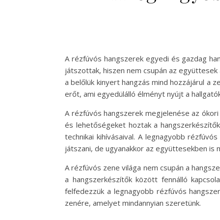
A rézfúvós hangszerek egyedi és gazdag hang
játszottak, hiszen nem csupán az együttesek 
a belőlük kinyert hangzás mind hozzájárul a
erőt, ami egyedülálló élményt nyújt a hallgat
A rézfúvós hangszerek megjelenése az ókori id
és lehetőségeket hoztak a hangszerkészítők
technikai kihívásaival. A legnagyobb rézfúv
játszani, de ugyanakkor az együttesekben is
A rézfúvós zene világa nem csupán a hangszer
a hangszerkészítők között fennálló kapcsol
felfedezzük a legnagyobb rézfúvós hangszere
zenére, amelyet mindannyian szeretünk.