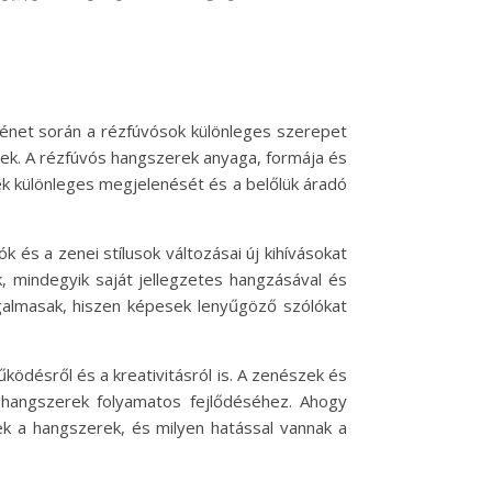
ténet során a rézfúvósok különleges szerepet
őek. A rézfúvós hangszerek anyaga, formája és
k különleges megjelenését és a belőlük áradó
 és a zenei stílusok változásai új kihívásokat
 mindegyik saját jellegzetes hangzásával és
zgalmasak, hiszen képesek lenyűgöző szólókat
ödésről és a kreativitásról is. A zenészek és
s hangszerek folyamatos fejlődéséhez. Ahogy
ek a hangszerek, és milyen hatással vannak a