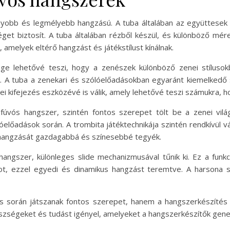
gyobb és legmélyebb hangzású. A tuba általában az együttese
éget biztosít. A tuba általában rézből készül, és különböző mér
 amelyek eltérő hangzást és játékstílust kínálnak.
 lehetővé teszi, hogy a zenészek különböző zenei stílusokb
A tuba a zenekari és szólóelőadásokban egyaránt kiemelkedő 
nei kifejezés eszközévé is válik, amely lehetővé teszi számukra,
fúvós hangszer, szintén fontos szerepet tölt be a zenei vilá
lőadások során. A trombita játéktechnikája szintén rendkívül v
 hangzását gazdagabbá és színesebbé tegyék.
hangszer, különleges slide mechanizmusával tűnik ki. Ez a fun
t, ezzel egyedi és dinamikus hangzást teremtve. A harsona so
ás során játszanak fontos szerepet, hanem a hangszerkészíté
szségeket és tudást igényel, amelyeket a hangszerkészítők gener