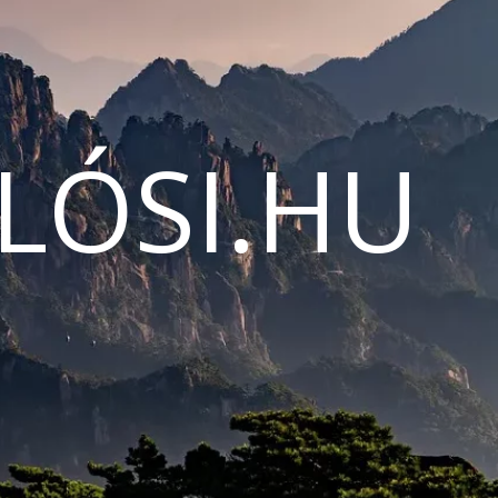
LÓSI.HU
N