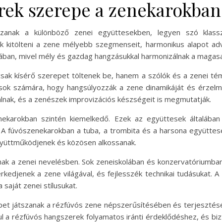
rek szerepe a zenekarokban
zanak a különböző zenei együttesekben, legyen szó klassz
k kitölteni a zene mélyebb szegmenseit, harmonikus alapot ad
ásában, mivel mély és gazdag hangzásukkal harmonizálnak a magas
ak kísérő szerepet töltenek be, hanem a szólók és a zenei tém
ósok számára, hogy hangsúlyozzák a zene dinamikáját és érzel
lnak, és a zenészek improvizációs készségeit is megmutatják.
ekarokban szintén kiemelkedő. Ezek az együttesek általába
t. A fúvószenekarokban a tuba, a trombita és a harsona együtte
gyüttműködjenek és közösen alkossanak.
nak a zenei nevelésben. Sok zeneiskolában és konzervatóriumba
kedjenek a zene világával, és fejlesszék technikai tudásukat. 
 saját zenei stílusukat.
pet játszanak a rézfúvós zene népszerűsítésében és terjeszté
rul a rézfúvós hangszerek folyamatos iránti érdeklődéshez, és bi