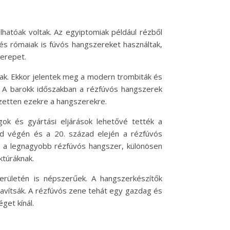
hatóak voltak. Az egyiptomiak például rézből
 és rómaiak is fúvós hangszereket használtak,
zerepet.
ak. Ekkor jelentek meg a modern trombiták és
 A barokk időszakban a rézfúvós hangszerek
ezetten ezekre a hangszerekre.
gok és gyártási eljárások lehetővé tették a
ad végén és a 20. század elején a rézfúvós
nt a legnagyobb rézfúvós hangszer, különösen
ktúráknak.
rületén is népszerűek. A hangszerkészítők
avítsák. A rézfúvós zene tehát egy gazdag és
get kínál.