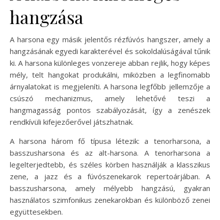
hangzása
A harsona egy másik jelentős rézfúvós hangszer, amely a
hangzásának egyedi karakterével és sokoldalúságával tűnik
ki. A harsona különleges vonzereje abban rejlik, hogy képes
mély, telt hangokat produkálni, miközben a legfinomabb
árnyalatokat is megjeleníti. A harsona legfőbb jellemzője a
csúszó mechanizmus, amely lehetővé teszi a
hangmagasság pontos szabályozását, így a zenészek
rendkívüli kifejezőerővel játszhatnak.
A harsona három fő típusa létezik: a tenorharsona, a
basszusharsona és az alt-harsona. A tenorharsona a
legelterjedtebb, és széles körben használják a klasszikus
zene, a jazz és a fúvószenekarok repertoárjában. A
basszusharsona, amely mélyebb hangzású, gyakran
használatos szimfonikus zenekarokban és különböző zenei
együttesekben.