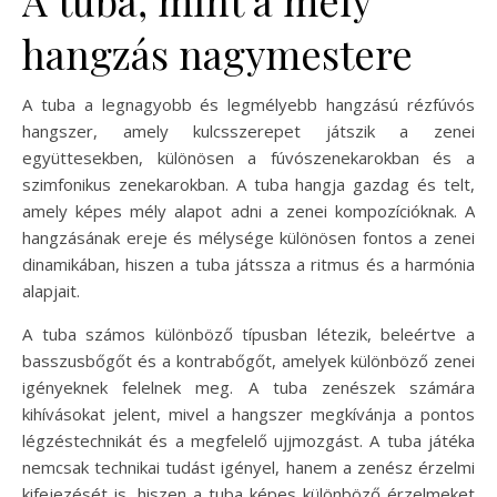
hangzás nagymestere
A tuba a legnagyobb és legmélyebb hangzású rézfúvós
hangszer, amely kulcsszerepet játszik a zenei
együttesekben, különösen a fúvószenekarokban és a
szimfonikus zenekarokban. A tuba hangja gazdag és telt,
amely képes mély alapot adni a zenei kompozícióknak. A
hangzásának ereje és mélysége különösen fontos a zenei
dinamikában, hiszen a tuba játssza a ritmus és a harmónia
alapjait.
A tuba számos különböző típusban létezik, beleértve a
basszusbőgőt és a kontrabőgőt, amelyek különböző zenei
igényeknek felelnek meg. A tuba zenészek számára
kihívásokat jelent, mivel a hangszer megkívánja a pontos
légzéstechnikát és a megfelelő ujjmozgást. A tuba játéka
nemcsak technikai tudást igényel, hanem a zenész érzelmi
kifejezését is, hiszen a tuba képes különböző érzelmeket