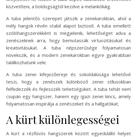
közvetíteni, a boldogságtól kezdve a melankóliáig.
A tuba jelentős szerepet játszik a zenekarokban, ahol a
mély hangok révén stabil alapot biztosít. A tuba emellett
szólóhangszerekként is megjelenik, lehetőséget adva a
zenészeknek arra, hogy bemutassák virtuozitásukat és
kreativitásukat. A tuba népszerűsége folyamatosan
növekszik, és a modern zenekarokban egyre gyakrabban
találkozhatunk vele.
A tuba zenei kifejezőereje és sokoldalúsága lehetővé
teszi, hogy a zenészek különböző zenei stílusokban
felfedezzék és fejlesszék tehetségüket. A tuba tehát nem
csupán egy hangszer, hanem egy igazi zenei kincs, amely
folyamatosan inspirálja a zenészeket és a hallgatókat.
A kürt különlegességei
A kürt a rézfúvós hangszerek között egyedülálló helyet