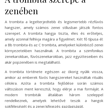
zenében
A trombita a legelterjedtebb és legismertebb rézfúvós
hangszer, amely számos zenei stílusban játszik fontos
szerepet. A trombita hangja tiszta, éles és erőteljes,
amely azonnal felhívja magára a figyelmet. Két fő típusa él:
a Bb trombita és az C trombita, amelyeket különböző zenei
környezetekben használnak. A trombita a szimfonikus
zenekarokban, fúvószenekarokban, jazz együtteseiben és
akár popzenében is megtalálható.
A trombita története egészen az ókorig nyúlik vissza,
amikor az emberek fúvós hangszereket használtak rituális
célokra. Azóta a trombita fejlődése során számos
változáson ment keresztül, hogy elérje a mai formáját. A
modern trombiták általában három szeleppel
rendelkeznek, amelyek lehetővé teszik a hangok
sokféleségét és a zenei kifejezés gazdagságát.