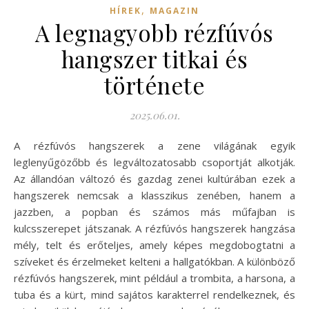
,
HÍREK
MAGAZIN
A legnagyobb rézfúvós
hangszer titkai és
története
2025.06.01.
A rézfúvós hangszerek a zene világának egyik
leglenyűgözőbb és legváltozatosabb csoportját alkotják.
Az állandóan változó és gazdag zenei kultúrában ezek a
hangszerek nemcsak a klasszikus zenében, hanem a
jazzben, a popban és számos más műfajban is
kulcsszerepet játszanak. A rézfúvós hangszerek hangzása
mély, telt és erőteljes, amely képes megdobogtatni a
szíveket és érzelmeket kelteni a hallgatókban. A különböző
rézfúvós hangszerek, mint például a trombita, a harsona, a
tuba és a kürt, mind sajátos karakterrel rendelkeznek, és