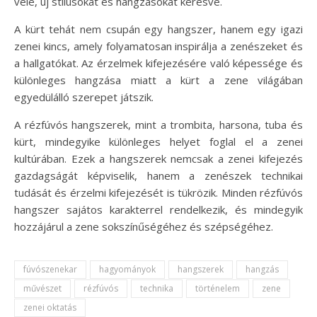
vele, új stílusokat és hangzásokat keresve.
A kürt tehát nem csupán egy hangszer, hanem egy igazi
zenei kincs, amely folyamatosan inspirálja a zenészeket és
a hallgatókat. Az érzelmek kifejezésére való képessége és
különleges hangzása miatt a kürt a zene világában
egyedülálló szerepet játszik.
A rézfúvós hangszerek, mint a trombita, harsona, tuba és
kürt, mindegyike különleges helyet foglal el a zenei
kultúrában. Ezek a hangszerek nemcsak a zenei kifejezés
gazdagságát képviselik, hanem a zenészek technikai
tudását és érzelmi kifejezését is tükrözik. Minden rézfúvós
hangszer sajátos karakterrel rendelkezik, és mindegyik
hozzájárul a zene sokszínűségéhez és szépségéhez.
fúvószenekar
hagyományok
hangszerek
hangzás
művészet
rézfúvós
technika
történelem
zene
zenei oktatás