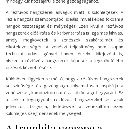
mindegyikük hozzájárul a zene gazdagságához.
A rézfúvós hangszerek anyaguk miatt is különlegesek. A
réz a hangzás szempontjából ideális, mivel képes fokozni a
hangok tisztaságát és mélységét. Ezen kívül a rézfúvós
hangszerek előállítása és karbantartása is izgalmas kihívás,
amely megköveteli a zenészek szakértelmét és
elkötelezettségét. A zenészi teljesítmény nem csupán
technikai tudást igényel, hanem érzelmi kifejezést is,
hiszen a rézfúvós hangszerek képesek a legkülönfélébb
érzések közvetítésére.
Különösen figyelemre méltó, hogy a rézfúvós hangszerek
sokszínűsége és gazdagsága folyamatosan inspirálja a
zenészeket, kompozitorokat és a közönséget egyaránt. Ez
a cikk a legnagyobb rézfúvós hangszereket és azok
jellemzőit tárgyalja, felfedezve a zenekultúra ezen
különleges szegmensének mélységeit.
A trombita szerepe a