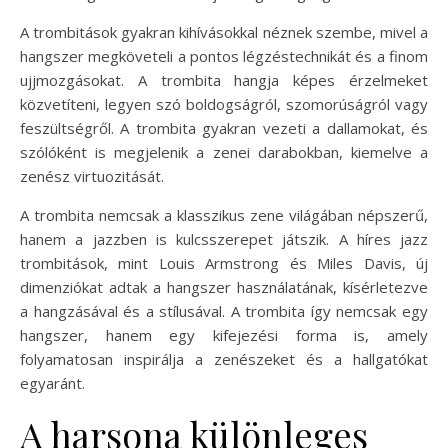
A trombitások gyakran kihívásokkal néznek szembe, mivel a
hangszer megköveteli a pontos légzéstechnikát és a finom
ujjmozgásokat. A trombita hangja képes érzelmeket
közvetíteni, legyen szó boldogságról, szomorúságról vagy
feszültségről. A trombita gyakran vezeti a dallamokat, és
szólóként is megjelenik a zenei darabokban, kiemelve a
zenész virtuozitását.
A trombita nemcsak a klasszikus zene világában népszerű,
hanem a jazzben is kulcsszerepet játszik. A híres jazz
trombitások, mint Louis Armstrong és Miles Davis, új
dimenziókat adtak a hangszer használatának, kísérletezve
a hangzásával és a stílusával. A trombita így nemcsak egy
hangszer, hanem egy kifejezési forma is, amely
folyamatosan inspirálja a zenészeket és a hallgatókat
egyaránt.
A harsona különleges