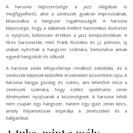
A harsona népszerűsége a jazz világában is
megfigyelhető, ahol a zenészek gyakran improvizálnak,
kihasználva a hangszer rugalmasságát. A harsona
képessége, hogy a dallamok mellett harmonikus kíséretet
is nyújtson, különösen értékes a jazz kompozíciókban. A
híres harsonisták, mint Frank Rosolino és J.J. Johnson, új
utakat nyitottak a hangszer számára, bemutatva annak
egyedi hangzását és stílusát.
A harsona zenei kifejezőereje rendkívül sokoldalú, és a
zenészek képesek különféle érzelmeket közvetíteni rajta. A
harsona hangja gazdag és színes, ami lehetővé teszi a
zenészek számára, hogy széles spektrumú zenei
élményeket nyújtsanak a közönségnek. A harsona tehát
nem csupán egy hangszer, hanem egy igazi zenei kincs,
amely folyamatosan inspirálja a zenészeket és a
hallgatókat.
A tuba, mint a mély