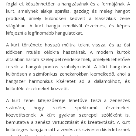
foglal el, köszönhetően a hangzásának és a formájának. A
kürt, amelynek alakja spirális, gazdag és meleg hangot
produkál, amely különösen kedvelt a klasszikus zene
világában. A kürt hangja rendkívül érzelmes, és képes
kifejezni a legfinomabb hangulatokat.
A kürt története hosszú múltra tekint vissza, és az ősi
időkben rituális célokra használták. A modern kürtök
általában három szeleppel rendelkeznek, amelyek lehetővé
teszik a hangok pontos szabályozását. A kürt hangzása
különösen a szimfonikus zenekarokban kiemelkedő, ahol a
hangszer harmonikus kíséretet ad a dallamokhoz, és
különféle érzelmeket közvetít.
A kürt zenei kifejezőereje lehetővé teszi a zenészek
számára, hogy széles spektrumú érzelmeket
közvetítsenek. A kürt gyakran szerepel szólóként is,
bemutatva a zenész virtuozitását és kreativitását. A kürt
különleges hangja miatt a zenészek szívesen kísérleteznek