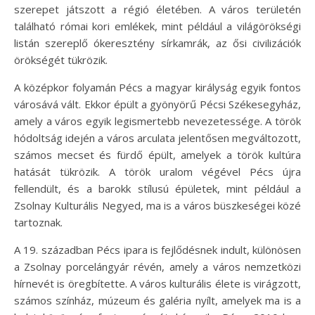
szerepet játszott a régió életében. A város területén
található római kori emlékek, mint például a világörökségi
listán szereplő ókeresztény sírkamrák, az ősi civilizációk
örökségét tükrözik.
A középkor folyamán Pécs a magyar királyság egyik fontos
városává vált. Ekkor épült a gyönyörű Pécsi Székesegyház,
amely a város egyik legismertebb nevezetessége. A török
hódoltság idején a város arculata jelentősen megváltozott,
számos mecset és fürdő épült, amelyek a török kultúra
hatását tükrözik. A török uralom végével Pécs újra
fellendült, és a barokk stílusú épületek, mint például a
Zsolnay Kulturális Negyed, ma is a város büszkeségei közé
tartoznak.
A 19. században Pécs ipara is fejlődésnek indult, különösen
a Zsolnay porcelángyár révén, amely a város nemzetközi
hírnevét is öregbítette. A város kulturális élete is virágzott,
számos színház, múzeum és galéria nyílt, amelyek ma is a