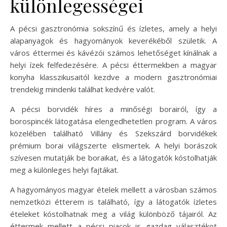
különlegességei
A pécsi gasztronómia sokszínű és ízletes, amely a helyi
alapanyagok és hagyományok keverékéből születik. A
város éttermei és kávézói számos lehetőséget kínálnak a
helyi ízek felfedezésére. A pécsi éttermekben a magyar
konyha klasszikusaitól kezdve a modern gasztronómiai
trendekig mindenki találhat kedvére valót.
A pécsi borvidék híres a minőségi borairól, így a
borospincék látogatása elengedhetetlen program. A város
közelében található Villány és Szekszárd borvidékek
prémium borai világszerte elismertek. A helyi borászok
szívesen mutatják be boraikat, és a látogatók kóstolhatják
meg a különleges helyi fajtákat.
A hagyományos magyar ételek mellett a városban számos
nemzetközi étterem is található, így a látogatók ízletes
ételeket kóstolhatnak meg a világ különböző tájairól. Az
éttermek mellett a pécsi piacok is gazdag választékot