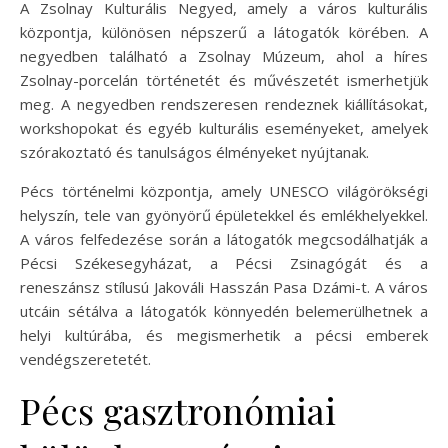
A Zsolnay Kulturális Negyed, amely a város kulturális
központja, különösen népszerű a látogatók körében. A
negyedben található a Zsolnay Múzeum, ahol a híres
Zsolnay-porcelán történetét és művészetét ismerhetjük
meg. A negyedben rendszeresen rendeznek kiállításokat,
workshopokat és egyéb kulturális eseményeket, amelyek
szórakoztató és tanulságos élményeket nyújtanak.
Pécs történelmi központja, amely UNESCO világörökségi
helyszín, tele van gyönyörű épületekkel és emlékhelyekkel.
A város felfedezése során a látogatók megcsodálhatják a
Pécsi Székesegyházat, a Pécsi Zsinagógát és a
reneszánsz stílusú Jakováli Hasszán Pasa Dzámi-t. A város
utcáin sétálva a látogatók könnyedén belemerülhetnek a
helyi kultúrába, és megismerhetik a pécsi emberek
vendégszeretetét.
Pécs gasztronómiai