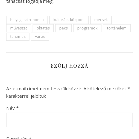
tanácsát fogadja meg.
helyi gasztronómia
kulturális központ
mecsek
művészet
oktatás
pecs
programok
történelem
turizmus
város
SZÓLJ HOZZÁ
Az e-mail címet nem tesszük közzé.
A kötelező mezőket
*
karakterrel jelöltük
Név
*
E-mail cím
*