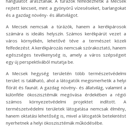
hangulatot árasztanak. A túrázók felfedezhetik a Mecsek
rejtett kincseit, mint a gyönyörű vízeséseket, barlangokat
és a gazdag növény- és állatvilágot.
A Mecsek nemcsak a túrázók, hanem a kerékpárosok
számára is ideális helyszín. Számos kerékpárút vezet a
város környékén, lehetővé téve a természet közeli
felfedezést. A kerékpározás nemcsak szórakoztató, hanem
egészséges tevékenység is, amely a város szépségeit
egy új perspektívából mutatja be.
A Mecsek hegység területén több természetvédelmi
terület is található, ahol a látogatók megismerhetik a helyi
flórát és faunát. A gazdag növény- és állatvilág, valamint a
különféle ökoszisztémák megóvása érdekében a régió
számos környezetvédelmi projektet indított. A
természetvédelmi területek látogatása nemcsak élmény,
hanem oktatási lehetőség is, mivel a látogatók betekintést
nyerhetnek a helyi ökoszisztémák működésébe.