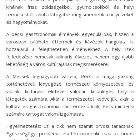
kínálnak friss zöldségekből, gyümölcsökből és helyi
termékekből, ahol a látogatók megismerhetik a helyi ízeket
és hagyományokat.
A pécsi gasztronómiai élmények egyedülállóak, hiszen a
városban található éttermek és kávézók hangulata is
hozzájárul a felejthetetlen élményekhez. A helyi ízek
felfedezése nemcsak kulináris élvezet, hanem egy újabb
lehetőség a város kultúrájának megismerésére.
A Mecsek legnagyobb városa, Pécs, a maga gazdag
történetével, lenyűgöző természeti környezetével és
vibráló kulturális életével valóban különleges hely a
látogatók számára. Akár a természetet kedveljük, akár a
kultúra és gasztronómia iránt érdeklődünk, Pécs mindenki
számára tartogat valami izgalmasat.
Figyelmeztetés: Ez a cikk nem számít orvosi tanácsnak.
Egészségügyi probléma esetén mindenki csak az orvos