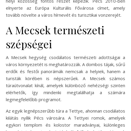
helyi közösség fontos részét képezik. Pécs 2010-ben
elnyerte az Európa Kulturális Fővárosa címet, amely
tovább növelte a város hírnevét és turisztikai vonzerejét.
A Mecsek természeti
szépségei
A Mecsek hegység csodálatos természeti adottságai a
város környezetét is meghatározzák. A dombos tájak, sűrű
erdők és festői panorámák nemcsak a helyiek, hanem a
turisták körében is népszerűek. A Mecsek számos
túraútvonalat kínál, amelyek különböző nehézségi szinten
elérhetők, így mindenki megtalálhatja a számára
legmegfelelőbb programot.
Az egyik legnépszerűbb túra a Tettye, ahonnan csodálatos
kilátás nyílik Pécs városára. A Tettyei romok, amelyek
egykori templom és kolostor maradványai, különleges