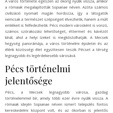
A város története egészen az ókorig nyúlik vissza, amikor
a rómaiak megalapították Sopianae néven. Azóta számos
civilizáció nyomait magán hordozza, így a látogatók
nemcsak a természet szépségeit élvezhetik, hanem a múlt
emlékeit is felfedezhetik. Pécs modern városként is vonzó,
számos szórakozási lehetőséget, éttermet és kávézót
kínál, ahol a helyi ízeket is megkóstolhatják. A Mecsek
hegység panorámája, a város történelmi épületei és az
élénk közösségi élet együttesen teszik Pécset a térség
legnagyobb és legérdekesebb városává.
Pécs történelmi
jelentősége
Pécs, a Mecsek legnagyobb városa, gazdag
történelemmel bír, amely több ezer évre nyúlik vissza. A
rómaiak idején Sopianae néven ismert település fontos
kereskedelmi központ volt, és az ókorban is jelentős