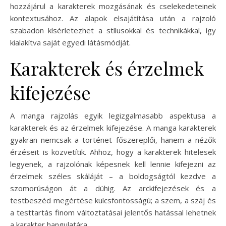
hozzájárul a karakterek mozgásának és cselekedeteinek
kontextusához. Az alapok elsajátítása után a rajzoló
szabadon kísérletezhet a stílusokkal és technikákkal, így
kialakítva saját egyedi látásmódját.
Karakterek és érzelmek
kifejezése
A manga rajzolás egyik legizgalmasabb aspektusa a
karakterek és az érzelmek kifejezése. A manga karakterek
gyakran nemcsak a történet főszereplői, hanem a nézők
érzéseit is közvetítik. Ahhoz, hogy a karakterek hitelesek
legyenek, a rajzolónak képesnek kell lennie kifejezni az
érzelmek széles skáláját – a boldogságtól kezdve a
szomorúságon át a dühig. Az arckifejezések és a
testbeszéd megértése kulcsfontosságú; a szem, a száj és
a testtartás finom változtatásai jelentős hatással lehetnek
a karakter hangulatára.