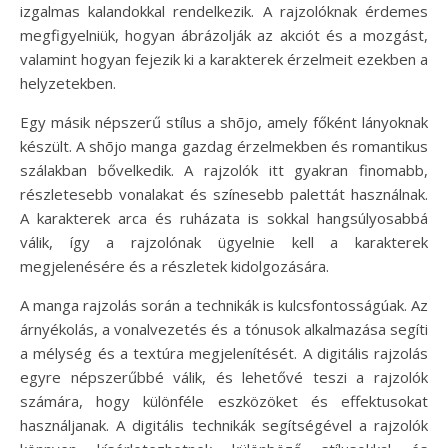
izgalmas kalandokkal rendelkezik. A rajzolóknak érdemes
megfigyelniük, hogyan ábrázolják az akciót és a mozgást,
valamint hogyan fejezik ki a karakterek érzelmeit ezekben a
helyzetekben.
Egy másik népszerű stílus a shōjo, amely főként lányoknak
készült. A shōjo manga gazdag érzelmekben és romantikus
szálakban bővelkedik. A rajzolók itt gyakran finomabb,
részletesebb vonalakat és színesebb palettát használnak.
A karakterek arca és ruházata is sokkal hangsúlyosabbá
válik, így a rajzolónak ügyelnie kell a karakterek
megjelenésére és a részletek kidolgozására.
A manga rajzolás során a technikák is kulcsfontosságúak. Az
árnyékolás, a vonalvezetés és a tónusok alkalmazása segíti
a mélység és a textúra megjelenítését. A digitális rajzolás
egyre népszerűbbé válik, és lehetővé teszi a rajzolók
számára, hogy különféle eszközöket és effektusokat
használjanak. A digitális technikák segítségével a rajzolók