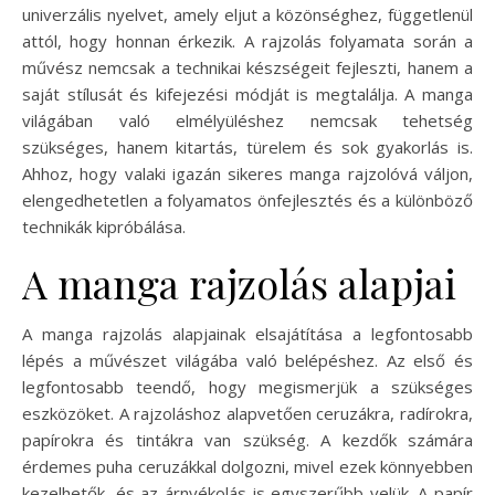
univerzális nyelvet, amely eljut a közönséghez, függetlenül
attól, hogy honnan érkezik. A rajzolás folyamata során a
művész nemcsak a technikai készségeit fejleszti, hanem a
saját stílusát és kifejezési módját is megtalálja. A manga
világában való elmélyüléshez nemcsak tehetség
szükséges, hanem kitartás, türelem és sok gyakorlás is.
Ahhoz, hogy valaki igazán sikeres manga rajzolóvá váljon,
elengedhetetlen a folyamatos önfejlesztés és a különböző
technikák kipróbálása.
A manga rajzolás alapjai
A manga rajzolás alapjainak elsajátítása a legfontosabb
lépés a művészet világába való belépéshez. Az első és
legfontosabb teendő, hogy megismerjük a szükséges
eszközöket. A rajzoláshoz alapvetően ceruzákra, radírokra,
papírokra és tintákra van szükség. A kezdők számára
érdemes puha ceruzákkal dolgozni, mivel ezek könnyebben
kezelhetők, és az árnyékolás is egyszerűbb velük. A papír