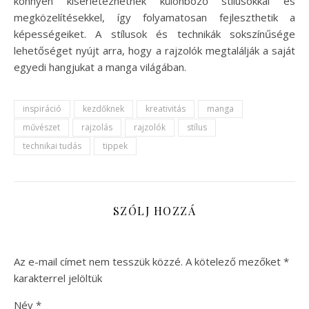
könnyen kísérletezhetnek különböző stílusokkal és
megközelítésekkel, így folyamatosan fejleszthetik a
képességeiket. A stílusok és technikák sokszínűsége
lehetőséget nyújt arra, hogy a rajzolók megtalálják a saját
egyedi hangjukat a manga világában.
inspiráció
kezdőknek
kreativitás
manga
művészet
rajzolás
rajzolók
stílus
technikai tudás
tippek
SZÓLJ HOZZÁ
Az e-mail címet nem tesszük közzé.
A kötelező mezőket
*
karakterrel jelöltük
Név
*