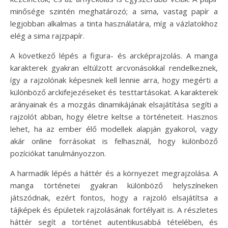
minősége szintén meghatározó; a sima, vastag papír a
legjobban alkalmas a tinta használatára, míg a vázlatokhoz
elég a sima rajzpapír.
A következő lépés a figura- és arcképrajzolás. A manga
karakterek gyakran eltúlzott arcvonásokkal rendelkeznek,
így a rajzolónak képesnek kell lennie arra, hogy megérti a
különböző arckifejezéseket és testtartásokat. A karakterek
arányainak és a mozgás dinamikájának elsajátítása segíti a
rajzolót abban, hogy életre keltse a történeteit. Hasznos
lehet, ha az ember élő modellek alapján gyakorol, vagy
akár online forrásokat is felhasznál, hogy különböző
pozíciókat tanulmányozzon.
A harmadik lépés a háttér és a környezet megrajzolása. A
manga történetei gyakran különböző helyszíneken
játszódnak, ezért fontos, hogy a rajzoló elsajátítsa a
tájképek és épületek rajzolásának fortélyait is. A részletes
háttér segít a történet autentikusabbá tételében, és