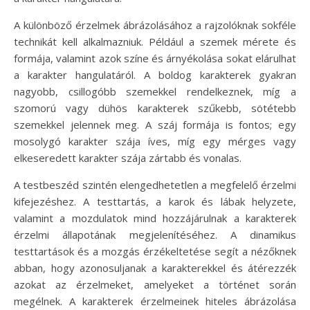
A különböző érzelmek ábrázolásához a rajzolóknak sokféle
technikát kell alkalmazniuk. Például a szemek mérete és
formája, valamint azok színe és árnyékolása sokat elárulhat
a karakter hangulatáról. A boldog karakterek gyakran
nagyobb, csillogóbb szemekkel rendelkeznek, míg a
szomorú vagy dühös karakterek szűkebb, sötétebb
szemekkel jelennek meg. A száj formája is fontos; egy
mosolygó karakter szája íves, míg egy mérges vagy
elkeseredett karakter szája zártabb és vonalas.
A testbeszéd szintén elengedhetetlen a megfelelő érzelmi
kifejezéshez. A testtartás, a karok és lábak helyzete,
valamint a mozdulatok mind hozzájárulnak a karakterek
érzelmi állapotának megjelenítéséhez. A dinamikus
testtartások és a mozgás érzékeltetése segít a nézőknek
abban, hogy azonosuljanak a karakterekkel és átérezzék
azokat az érzelmeket, amelyeket a történet során
megélnek. A karakterek érzelmeinek hiteles ábrázolása