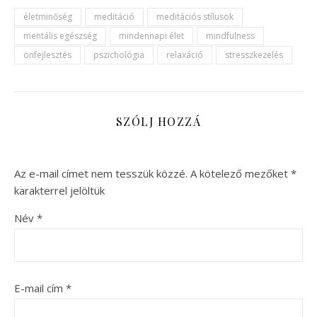
életminőség
meditáció
meditációs stílusok
mentális egészség
mindennapi élet
mindfulness
önfejlesztés
pszichológia
relaxáció
stresszkezelés
SZÓLJ HOZZÁ
Az e-mail címet nem tesszük közzé.
A kötelező mezőket
*
karakterrel jelöltük
Név
*
E-mail cím
*