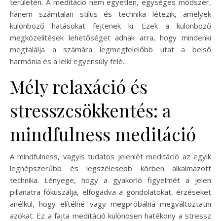
területén. A meditáció nem egyetlen, egységes módszer,
hanem számtalan stílus és technika létezik, amelyek
különböző hatásokat fejtenek ki. Ezek a különböző
megközelítések lehetőséget adnak arra, hogy mindenki
megtalálja a számára legmegfelelőbb utat a belső
harmónia és a lelki egyensúly felé.
Mély relaxáció és
stresszcsökkentés: a
mindfulness meditáció
A mindfulness, vagyis tudatos jelenlét meditáció az egyik
legnépszerűbb és legszélesebb körben alkalmazott
technika. Lényege, hogy a gyakorló figyelmét a jelen
pillanatra fókuszálja, elfogadva a gondolatokat, érzéseket
anélkül, hogy elítélné vagy megpróbálná megváltoztatni
azokat. Ez a fajta meditáció különösen hatékony a stressz