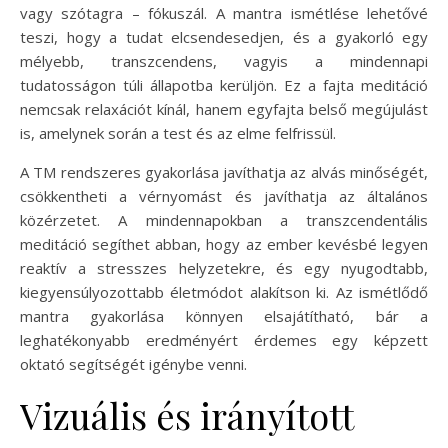
vagy szótagra – fókuszál. A mantra ismétlése lehetővé
teszi, hogy a tudat elcsendesedjen, és a gyakorló egy
mélyebb, transzcendens, vagyis a mindennapi
tudatosságon túli állapotba kerüljön. Ez a fajta meditáció
nemcsak relaxációt kínál, hanem egyfajta belső megújulást
is, amelynek során a test és az elme felfrissül.
A TM rendszeres gyakorlása javíthatja az alvás minőségét,
csökkentheti a vérnyomást és javíthatja az általános
közérzetet. A mindennapokban a transzcendentális
meditáció segíthet abban, hogy az ember kevésbé legyen
reaktív a stresszes helyzetekre, és egy nyugodtabb,
kiegyensúlyozottabb életmódot alakítson ki. Az ismétlődő
mantra gyakorlása könnyen elsajátítható, bár a
leghatékonyabb eredményért érdemes egy képzett
oktató segítségét igénybe venni.
Vizuális és irányított