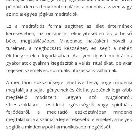
például a keresztény kontempláció, a buddhista zazen vagy
az indiai egyes jógikus meditációk.
Ez a meditációs forma segíthet az élet értelmének
keresésében, az önismeret elmélyítésében és a belső
béke megtalálásában. Mindennapi hatásként növeli a
türelmet, a megbocsátó készséget, és segít a nehéz
élethelyzetek elfogadásában. Az ilyen típusú meditációs
gyakorlatok gyakran kiegészítik a vallási rituálékat, de akár
teljesen személyes, spirituális utazássá is válhatnak.
A meditáció sokszínűsége lehetővé teszi, hogy mindenki
megtalálja a saját igényeinek és élethelyzetének leginkább
megfelelő módszert. Legyen szó nyugalomról,
stresszoldásról, testi-lelki egészségről vagy spirituális
fejlődésről, a meditáció eszköztárában mindenki
megtalálhatja a számára legértékesebb elemeket, amelyek
segítik a mindennapok harmonikusabb megélését.