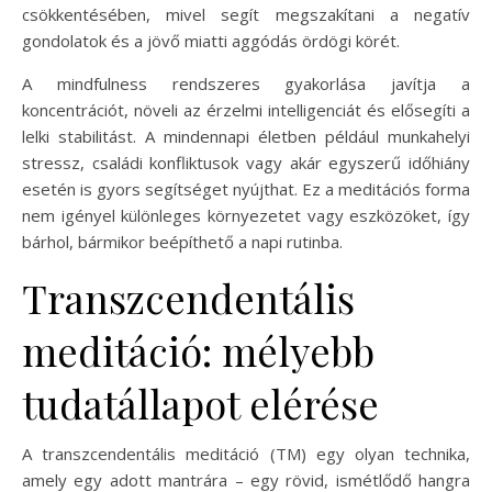
csökkentésében, mivel segít megszakítani a negatív
gondolatok és a jövő miatti aggódás ördögi körét.
A mindfulness rendszeres gyakorlása javítja a
koncentrációt, növeli az érzelmi intelligenciát és elősegíti a
lelki stabilitást. A mindennapi életben például munkahelyi
stressz, családi konfliktusok vagy akár egyszerű időhiány
esetén is gyors segítséget nyújthat. Ez a meditációs forma
nem igényel különleges környezetet vagy eszközöket, így
bárhol, bármikor beépíthető a napi rutinba.
Transzcendentális
meditáció: mélyebb
tudatállapot elérése
A transzcendentális meditáció (TM) egy olyan technika,
amely egy adott mantrára – egy rövid, ismétlődő hangra