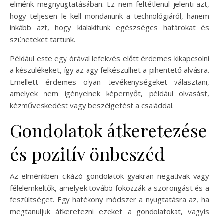
elménk megnyugtatásában. Ez nem feltétlenül jelenti azt,
hogy teljesen le kell mondanunk a technológiáról, hanem
inkább azt, hogy kialakítunk egészséges határokat és
szüneteket tartunk.
Például este egy órával lefekvés előtt érdemes kikapcsolni
a készülékeket, így az agy felkészülhet a pihentető alvásra.
Emellett érdemes olyan tevékenységeket választani,
amelyek nem igényelnek képernyőt, például olvasást,
kézműveskedést vagy beszélgetést a családdal.
Gondolatok átkeretezése
és pozitív önbeszéd
Az elménkben cikázó gondolatok gyakran negatívak vagy
félelemkeltők, amelyek tovább fokozzák a szorongást és a
feszültséget. Egy hatékony módszer a nyugtatásra az, ha
megtanuljuk átkeretezni ezeket a gondolatokat, vagyis