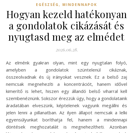
,
EGÉSZSÉG
MINDENNAPOK
Hogyan kezeld hatékonyan
a gondolatok cikázását és
nyugtasd meg az elmédet
2026.06.28.
Az elménk gyakran olyan, mint egy nyugtalan folyó,
amelyben a gondolatok szüntelenül cikáznak,
összeolvadnak és új irányokat vesznek. Ez a belső zaj
nemcsak megnehezíti a koncentrációt, hanem idővel
kimerítő is lehet, hiszen egy állandó belső viharral kell
szembenéznünk. Sokszor érezzük úgy, hogy a gondolataink
áradatában elveszünk, képtelenek vagyunk megállni és
jelen lenni a pillanatban. Az ilyen állapot nemcsak a lelki
egyensúlyunkat boríthatja fel, hanem a mindennapi
döntések meghozatalát is megnehezítheti. Azonban