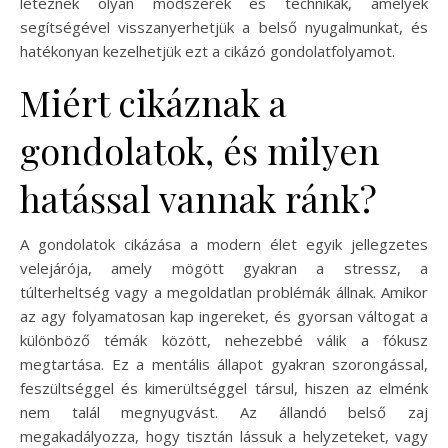
léteznek olyan módszerek és technikák, amelyek
segítségével visszanyerhetjük a belső nyugalmunkat, és
hatékonyan kezelhetjük ezt a cikázó gondolatfolyamot.
Miért cikáznak a
gondolatok, és milyen
hatással vannak ránk?
A gondolatok cikázása a modern élet egyik jellegzetes
velejárója, amely mögött gyakran a stressz, a
túlterheltség vagy a megoldatlan problémák állnak. Amikor
az agy folyamatosan kap ingereket, és gyorsan váltogat a
különböző témák között, nehezebbé válik a fókusz
megtartása. Ez a mentális állapot gyakran szorongással,
feszültséggel és kimerültséggel társul, hiszen az elménk
nem talál megnyugvást. Az állandó belső zaj
megakadályozza, hogy tisztán lássuk a helyzeteket, vagy