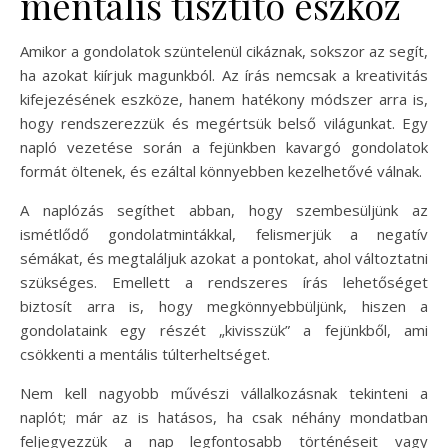
mentális tisztító eszköz
Amikor a gondolatok szüntelenül cikáznak, sokszor az segít,
ha azokat kiírjuk magunkból. Az írás nemcsak a kreativitás
kifejezésének eszköze, hanem hatékony módszer arra is,
hogy rendszerezzük és megértsük belső világunkat. Egy
napló vezetése során a fejünkben kavargó gondolatok
formát öltenek, és ezáltal könnyebben kezelhetővé válnak.
A naplózás segíthet abban, hogy szembesüljünk az
ismétlődő gondolatmintákkal, felismerjük a negatív
sémákat, és megtaláljuk azokat a pontokat, ahol változtatni
szükséges. Emellett a rendszeres írás lehetőséget
biztosít arra is, hogy megkönnyebbüljünk, hiszen a
gondolataink egy részét „kivisszük” a fejünkből, ami
csökkenti a mentális túlterheltséget.
Nem kell nagyobb művészi vállalkozásnak tekinteni a
naplót; már az is hatásos, ha csak néhány mondatban
feljegyezzük a nap legfontosabb történéseit vagy