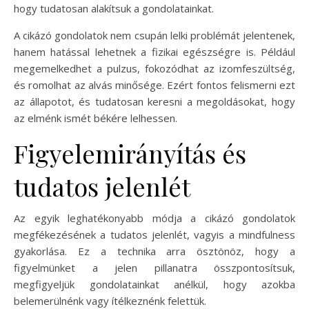
hogy tudatosan alakítsuk a gondolatainkat.
A cikázó gondolatok nem csupán lelki problémát jelentenek,
hanem hatással lehetnek a fizikai egészségre is. Például
megemelkedhet a pulzus, fokozódhat az izomfeszültség,
és romolhat az alvás minősége. Ezért fontos felismerni ezt
az állapotot, és tudatosan keresni a megoldásokat, hogy
az elménk ismét békére lelhessen.
Figyelemirányítás és
tudatos jelenlét
Az egyik leghatékonyabb módja a cikázó gondolatok
megfékezésének a tudatos jelenlét, vagyis a mindfulness
gyakorlása. Ez a technika arra ösztönöz, hogy a
figyelmünket a jelen pillanatra összpontosítsuk,
megfigyeljük gondolatainkat anélkül, hogy azokba
belemerülnénk vagy ítélkeznénk felettük.