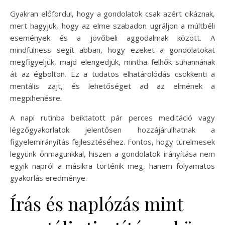
Gyakran előfordul, hogy a gondolatok csak azért cikáznak,
mert hagyjuk, hogy az elme szabadon ugráljon a múltbéli
események és a jövőbeli aggodalmak között. A
mindfulness segít abban, hogy ezeket a gondolatokat
megfigyeljük, majd elengedjük, mintha felhők suhannának
át az égbolton. Ez a tudatos elhatárolódás csökkenti a
mentális zajt, és lehetőséget ad az elmének a
megpihenésre.
A napi rutinba beiktatott pár perces meditáció vagy
légzőgyakorlatok jelentősen hozzájárulhatnak a
figyelemirányítás fejlesztéséhez. Fontos, hogy türelmesek
legyünk önmagunkkal, hiszen a gondolatok irányítása nem
egyik napról a másikra történik meg, hanem folyamatos
gyakorlás eredménye.
Írás és naplózás mint