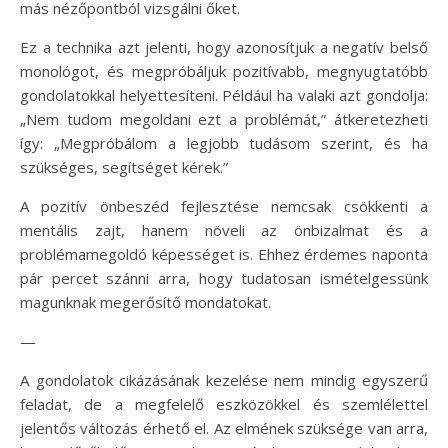
más nézőpontból vizsgálni őket.
Ez a technika azt jelenti, hogy azonosítjuk a negatív belső
monológot, és megpróbáljuk pozitívabb, megnyugtatóbb
gondolatokkal helyettesíteni. Például ha valaki azt gondolja:
„Nem tudom megoldani ezt a problémát,” átkeretezheti
így: „Megpróbálom a legjobb tudásom szerint, és ha
szükséges, segítséget kérek.”
A pozitív önbeszéd fejlesztése nemcsak csökkenti a
mentális zajt, hanem növeli az önbizalmat és a
problémamegoldó képességet is. Ehhez érdemes naponta
pár percet szánni arra, hogy tudatosan ismételgessünk
magunknak megerősítő mondatokat.
—
A gondolatok cikázásának kezelése nem mindig egyszerű
feladat, de a megfelelő eszközökkel és szemlélettel
jelentős változás érhető el. Az elmének szüksége van arra,