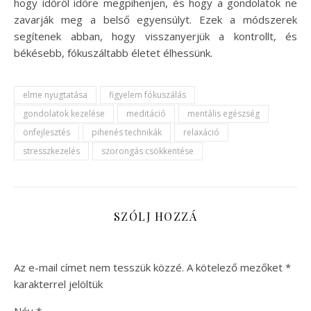
hogy időről időre megpihenjen, és hogy a gondolatok ne
zavarják meg a belső egyensúlyt. Ezek a módszerek
segítenek abban, hogy visszanyerjük a kontrollt, és
békésebb, fókuszáltabb életet élhessünk.
elme nyugtatása
figyelem fókuszálás
gondolatok kezelése
meditáció
mentális egészség
önfejlesztés
pihenés technikák
relaxáció
stresszkezelés
szorongás csökkentése
SZÓLJ HOZZÁ
Az e-mail címet nem tesszük közzé.
A kötelező mezőket
*
karakterrel jelöltük
Név
*