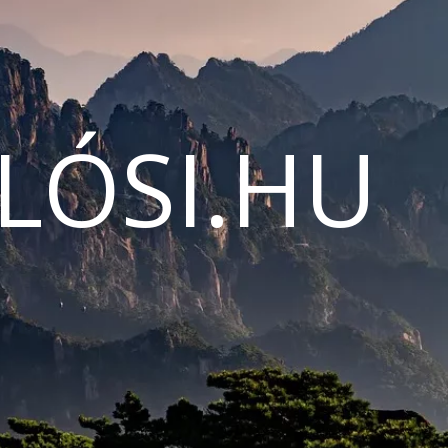
LÓSI.HU
N