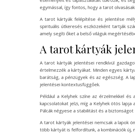
eseményeit és tapasztalatait tükrözik, és se
egymással, így fontos, hogy a tarot olvasása
A tarot kártyák felépítése és jelentése mé
spirituális útkeresés eszközeként tartják s
amely segíti őket a belső világuk megértéséb
A tarot kártyák jel
A tarot kártyák jelentései rendkívül gazdag
értelmezzék a kártyákat. Minden egyes kártyá
barátság, a pénzügyek és az egészség. A lap
jelentései kontextusfüggőek.
Például a Kelyhek színe az érzelmekkel és a
kapcsolatokat jelzi, míg a Kelyhek ötös lapja
Pálcák négyese a stabilitást és a biztonságot 
A tarot kártyák jelentései nemcsak a lapok ö
több kártyát is felfordítunk, a kombinációk ú