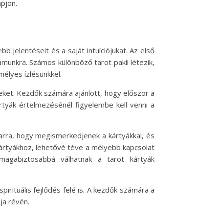
pjon.
 jelentéseit és a saját intuíciójukat. Az első
ámunkra. Számos különböző tarot pakli létezik,
mélyes ízlésünkkel.
eket. Kezdők számára ajánlott, hogy először a
rtyák értelmezésénél figyelembe kell venni a
 arra, hogy megismerkedjenek a kártyákkal, és
 kártyákhoz, lehetővé téve a mélyebb kapcsolat
magabiztosabbá válhatnak a tarot kártyák
rituális fejlődés felé is. A kezdők számára a
ja révén.