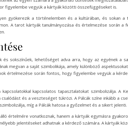
gítenek az egyén számára a gyakorlati döntések meghozatalában. 
kor figyelembe vegyük a kártyák közötti összefüggéseket is.
lyen gyökerezik a történelemben és a kultúrában, és sokan a 
zámon. A tarot kártyák tanulmányozása és értelmezése során a fe
en.
entése
ok és sokszínűek, lehetőséget adva arra, hogy az egyének a sa
nak megvan a saját szimbolikája, amely különböző aspektusokat 
ok értelmezése során fontos, hogy figyelembe vegyük a kérdez
 kapcsolatokkal kapcsolatos tapasztalatokat szimbolizálja. A Ke
 a csalódást és a veszteséget tükrözi. A Pálcák színe inkább a cs
szimbolizálja, míg a Pálcák hatosa a győzelmet és a sikert jelenti.
nálló értelmére vonatkoznak, hanem a kártyák egymásra gyakorol
j, mélyebb jelentéseket adhatnak a kérdező számára. A kártyák k