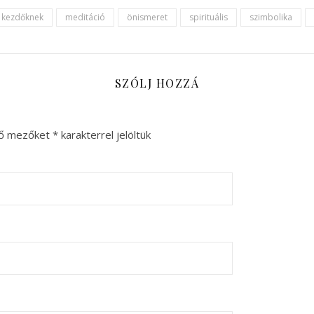
kezdőknek
meditáció
önismeret
spirituális
szimbolika
SZÓLJ HOZZÁ
ző mezőket
*
karakterrel jelöltük