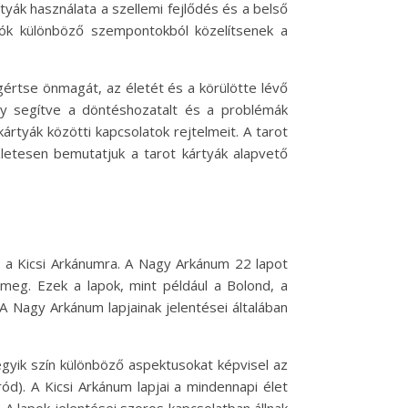
yák használata a szellemi fejlődés és a belső
lók különböző szempontokból közelítsenek a
értse önmagát, az életét és a körülötte lévő
 így segítve a döntéshozatalt és a problémák
rtyák közötti kapcsolatok rejtelmeit. A tarot
letesen bemutatjuk a tarot kártyák alapvető
s a Kicsi Arkánumra. A Nagy Arkánum 22 lapot
k meg. Ezek a lapok, mint például a Bolond, a
A Nagy Arkánum lapjainak jelentései általában
egyik szín különböző aspektusokat képvisel az
ród). A Kicsi Arkánum lapjai a mindennapi élet