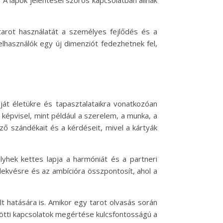
A lapok jelentései szoros kapcsolatban állnak
tarot használatát a személyes fejlődés és a
lhasználók egy új dimenziót fedezhetnek fel,
ját életükre és tapasztalataikra vonatkozóan
képvisel, mint például a szerelem, a munka, a
ő szándékait és a kérdéseit, mivel a kártyák
lyhek kettes lapja a harmóniát és a partneri
elekvésre és az ambícióra összpontosít, ahol a
t hatására is. Amikor egy tarot olvasás során
özötti kapcsolatok megértése kulcsfontosságú a