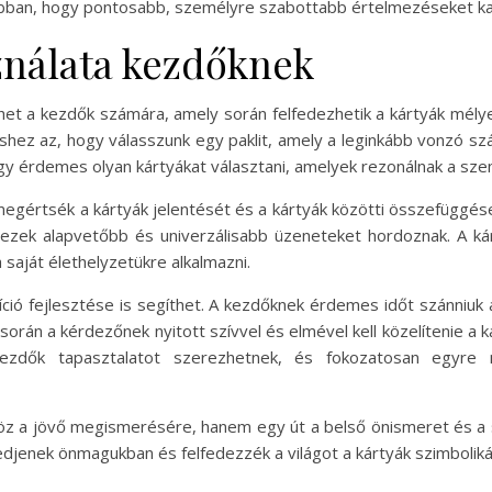
t abban, hogy pontosabb, személyre szabottabb értelmezéseket ka
sználata kezdőknek
het a kezdők számára, amely során felfedezhetik a kártyák mélyebb
éshez az, hogy válasszunk egy paklit, amely a leginkább vonzó sz
 így érdemes olyan kártyákat választani, amelyek rezonálnak a sze
megértsék a kártyák jelentését és a kártyák közötti összefüggés
ezek alapvetőbb és univerzálisabb üzeneteket hordoznak. A ká
 saját élethelyzetükre alkalmazni.
uíció fejlesztése is segíthet. A kezdőknek érdemes időt szánniuk
során a kérdezőnek nyitott szívvel és elmével kell közelítenie a
 kezdők tapasztalatot szerezhetnek, és fokozatosan egyre 
z a jövő megismerésére, hanem egy út a belső önismeret és a spi
edjenek önmagukban és felfedezzék a világot a kártyák szimboliká