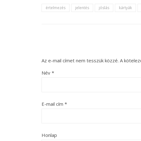
értelmezés
jelentés
jóslás
kártyák
Az e-mail címet nem tesszük közzé.
A kötele
Név
*
E-mail cím
*
Honlap