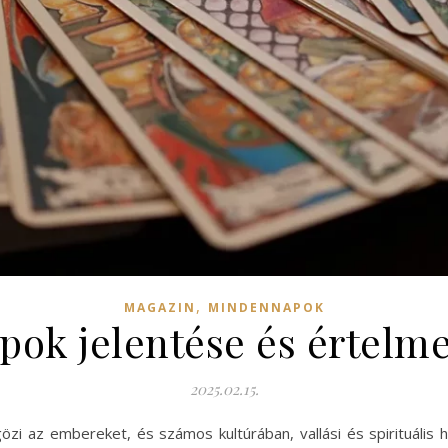
,
MAGAZIN
MINDENNAPOK
lapok jelentése és értel
2025.02.15.
gözi az embereket, és számos kultúrában, vallási és spirituáli