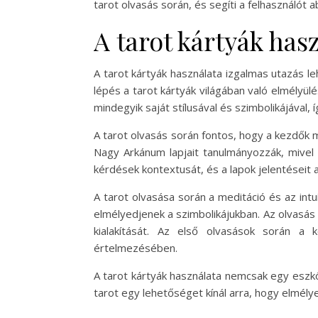
tarot olvasás során, és segíti a felhasználó
A tarot kártyák ha
A tarot kártyák használata izgalmas utazás le
lépés a tarot kártyák világában való elmélyül
mindegyik saját stílusával és szimbolikájával,
A tarot olvasás során fontos, hogy a kezdők 
Nagy Arkánum lapjait tanulmányozzák, mivel 
kérdések kontextusát, és a lapok jelentéseit a
A tarot olvasása során a meditáció és az int
elmélyedjenek a szimbolikájukban. Az olvasás 
kialakítását. Az első olvasások során a
értelmezésében.
A tarot kártyák használata nemcsak egy eszkö
tarot egy lehetőséget kínál arra, hogy elmély