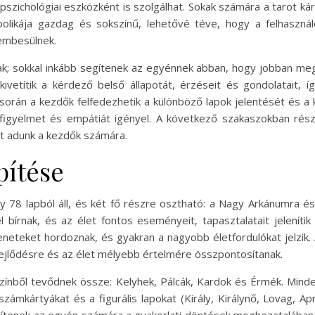
zichológiai eszközként is szolgálhat. Sokak számára a tarot kárt
bolikája gazdag és sokszínű, lehetővé téve, hogy a felhaszná
embesülnek.
nak; sokkal inkább segítenek az egyénnek abban, hogy jobban meg
 kivetítik a kérdező belső állapotát, érzéseit és gondolatait,
orán a kezdők felfedezhetik a különböző lapok jelentését és a ká
 figyelmet és empátiát igényel. A következő szakaszokban rész
ot adunk a kezdők számára.
pítése
y 78 lapból áll, és két fő részre osztható: a Nagy Arkánumra é
 bírnak, és az élet fontos eseményeit, tapasztalatait jeleníti
eneteket hordoznak, és gyakran a nagyobb életfordulókat jelzik. 
 fejlődésre és az élet mélyebb értelmére összpontosítanak.
színből tevődnek össze: Kelyhek, Pálcák, Kardok és Érmék. Mind
zámkártyákat és a figurális lapokat (Király, Királynő, Lovag, Ap