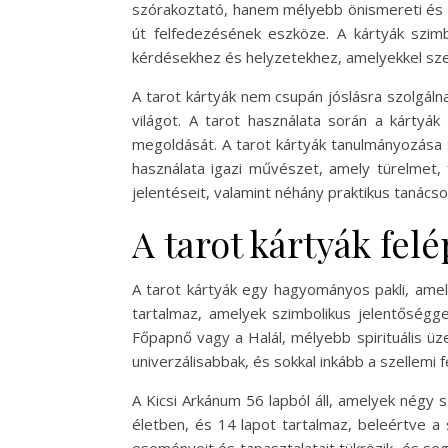
szórakoztató, hanem mélyebb önismereti és ps
út felfedezésének eszköze. A kártyák szim
kérdésekhez és helyzetekhez, amelyekkel sz
A tarot kártyák nem csupán jóslásra szolgál
világot. A tarot használata során a kártyák
megoldását. A tarot kártyák tanulmányozása s
használata igazi művészet, amely türelmet,
jelentéseit, valamint néhány praktikus tanács
A tarot kártyák felé
A tarot kártyák egy hagyományos pakli, amel
tartalmaz, amelyek szimbolikus jelentőséggel
Főpapnő vagy a Halál, mélyebb spirituális üz
univerzálisabbak, és sokkal inkább a szellemi
A Kicsi Arkánum 56 lapból áll, amelyek négy 
életben, és 14 lapot tartalmaz, beleértve a s