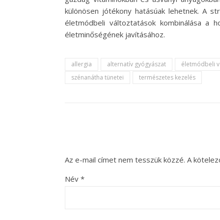
különösen jótékony hatásúak lehetnek. A st
életmódbeli változtatások kombinálása a 
életminőségének javításához.
allergia
alternatív gyógyászat
életmódbeli v
szénanátha tünetei
természetes kezelés
Az e-mail címet nem tesszük közzé.
A kötele
Név
*