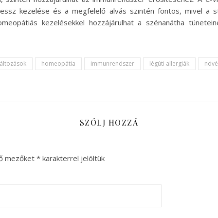
ressz kezelése és a megfelelő alvás szintén fontos, mivel a 
homeopátiás kezelésekkel hozzájárulhat a szénanátha tünete
áltozások
homeopátia
immunrendszer
légúti allergiák
növé
SZÓLJ HOZZÁ
ző mezőket
*
karakterrel jelöltük