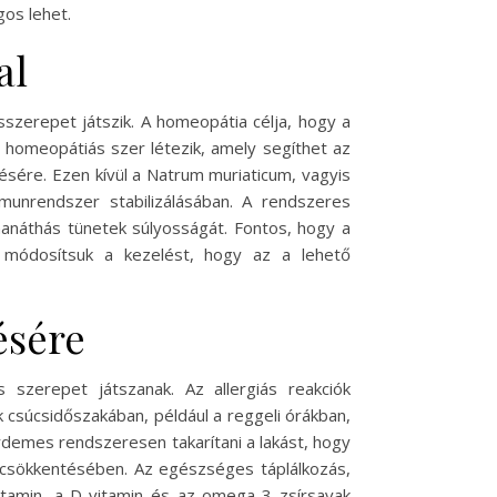
gos lehet.
al
zerepet játszik. A homeopátia célja, hogy a
s homeopátiás szer létezik, amely segíthet az
ésére. Ezen kívül a Natrum muriaticum, vagyis
munrendszer stabilizálásában. A rendszeres
nanáthás tünetek súlyosságát. Fontos, hogy a
n módosítsuk a kezelést, hogy az a lehető
ésére
szerepet játszanak. Az allergiás reakciók
 csúcsidőszakában, például a reggeli órákban,
rdemes rendszeresen takarítani a lakást, hogy
ek csökkentésében. Az egészséges táplálkozás,
itamin, a D-vitamin és az omega-3 zsírsavak