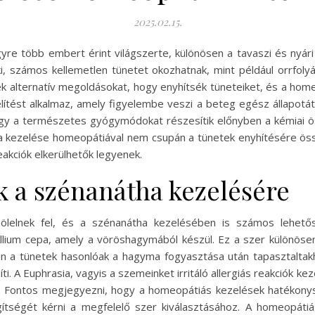
2025.02.15.
gyre több embert érint világszerte, különösen a tavaszi és nyár
ki, számos kellemetlen tünetet okozhatnak, mint például orrfoly
 alternatív megoldásokat, hogy enyhítsék tüneteiket, és a ho
lítést alkalmaz, amely figyelembe veszi a beteg egész állapotát
gy a természetes gyógymódokat részesítik előnyben a kémiai ö
ha kezelése homeopátiával nem csupán a tünetek enyhítésére ö
eakciók elkerülhetők legyenek.
 a szénanátha kezelésére
lelnek fel, és a szénanátha kezelésében is számos lehetősé
lium cepa, amely a vöröshagymából készül. Ez a szer különöse
án a tünetek hasonlóak a hagyma fogyasztása után tapasztaltakhoz
ti. A Euphrasia, vagyis a szemeinket irritáló allergiás reakciók k
t. Fontos megjegyezni, hogy a homeopátiás kezelések hatékony
tségét kérni a megfelelő szer kiválasztásához. A homeopátiá