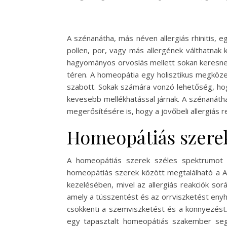
A szénanátha, más néven allergiás rhinitis, e
pollen, por, vagy más allergének válthatnak 
hagyományos orvoslás mellett sokan keresnek
téren. A homeopátia egy holisztikus megköze
szabott. Sokak számára vonzó lehetőség, ho
kevesebb mellékhatással járnak. A szénanát
megerősítésére is, hogy a jövőbeli allergiás r
Homeopátiás szerek
A homeopátiás szerek széles spektrumot ö
homeopátiás szerek között megtalálható a Al
kezelésében, mivel az allergiás reakciók sor
amely a tüsszentést és az orrviszketést enyhí
csökkenti a szemviszketést és a könnyezés
egy tapasztalt homeopátiás szakember segí