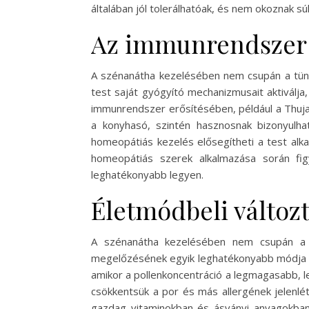
általában jól tolerálhatóak, és nem okoznak sú
Az immunrendszer 
A szénanátha kezelésében nem csupán a tüne
test saját gyógyító mechanizmusait aktiválja
immunrendszer erősítésében, például a Thuja,
a konyhasó, szintén hasznosnak bizonyulha
homeopátiás kezelés elősegítheti a test alk
homeopátiás szerek alkalmazása során fig
leghatékonyabb legyen.
Életmódbeli változ
A szénanátha kezelésében nem csupán a ho
megelőzésének egyik leghatékonyabb módja a p
amikor a pollenkoncentráció a legmagasabb, l
csökkentsük a por és más allergének jelenlét
gazdag vitaminokban és ásványi anyagokban,