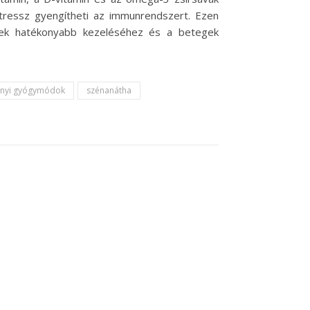
stressz gyengítheti az immunrendszert. Ezen
inek hatékonyabb kezeléséhez és a betegek
nyi gyógymódok
szénanátha