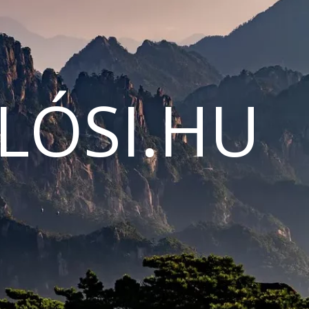
LÓSI.HU
N