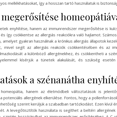
lyos mellékhatásokat, így a hosszan tartó használatuk is biztonsá
megerősítése homeopátiáv
tek enyhítése, hanem az immunrendszer megerősítése is kulcss
, és így csökkentse az allergiás reakciókra való hajlamot. Számo
 amelyet gyakran használnak a krónikus allergiás állapotok kezel
t, mivel segít az allergiás reakciók csökkentésében és az im
almazkodását a különböző allergénekhez, és csökkentheti a szé
yelemmel kísérjük a tünetek alakulását, és szükség eseté
tatások a szénanátha enyhít
meopátia, hanem az életmódbeli változtatások is jelentős 
otenciális allergének elkerülése. Fontos, hogy a pollenforrások
ehetőség szerint kerüljük a szabadban tartózkodást. Ezen kívül é
ét. A levegőtisztítók használata is segíthet a beltéri allergén
 szintén hozzájárulhat az immunrendszer erősítéséhez. A C-v