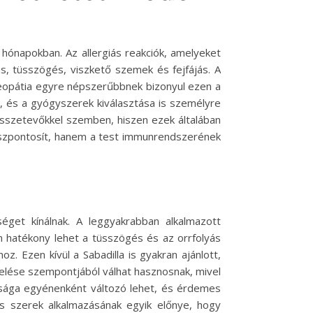
i hónapokban. Az allergiás reakciók, amelyeket
ás, tüsszögés, viszkető szemek és fejfájás. A
meopátia egyre népszerűbbnek bizonyul ezen a
, és a gyógyszerek kiválasztása is személyre
sszetevőkkel szemben, hiszen ezek általában
sszpontosít, hanem a test immunrendszerének
get kínálnak. A leggyakrabban alkalmazott
n hatékony lehet a tüsszögés és az orrfolyás
. Ezen kívül a Sabadilla is gyakran ajánlott,
ezelése szempontjából válhat hasznosnak, mivel
sága egyénenként változó lehet, és érdemes
s szerek alkalmazásának egyik előnye, hogy