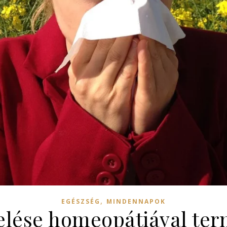
,
EGÉSZSÉG
MINDENNAPOK
elése homeopátiával te