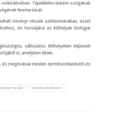
k működésében. Táplálékforrásként szolgálnak
ségének fenntartását.
 elhalt növényi részek szétbontásában, ezzel
séhez, és hozzájárul az élőhelyek biológiai
egészséges, változatos élőhelyeken képesek
tjából is, amelyben élnek.
ek, és megóvásuk minden természetkedvelő és
rmészet csodái
természetvédelem