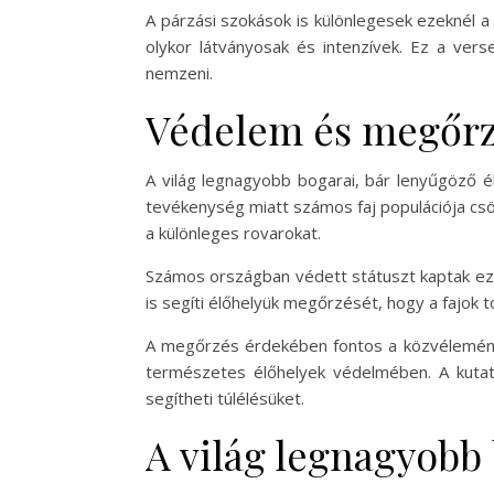
A párzási szokások is különlegesek ezeknél a
olykor látványosak és intenzívek. Ez a ver
nemzeni.
Védelem és megőrz
A világ legnagyobb bogarai, bár lenyűgöző é
tevékenység miatt számos faj populációja cs
a különleges rovarokat.
Számos országban védett státuszt kaptak eze
is segíti élőhelyük megőrzését, hogy a fajok
A megőrzés érdekében fontos a közvélemény
természetes élőhelyek védelmében. A kutat
segítheti túlélésüket.
A világ legnagyobb