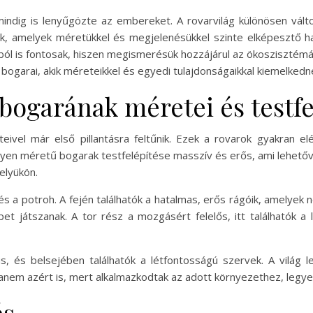
dig is lenyűgözte az embereket. A rovarvilág különösen válto
tók, amelyek méretükkel és megjelenésükkel szinte elképesztő 
l is fontosak, hiszen megismerésük hozzájárul az ökosziszté
ogarai, akik méreteikkel és egyedi tulajdonságaikkal kiemelkedne
bogarának méretei és testfe
ivel már első pillantásra feltűnik. Ezek a rovarok gyakran el
 ilyen méretű bogarak testfelépítése masszív és erős, ami lehe
elyükön.
r és a potroh. A fején találhatók a hatalmas, erős rágóik, amelyek
t játszanak. A tor rész a mozgásért felelős, itt találhatók a
s, és belsejében találhatók a létfontosságú szervek. A világ
anem azért is, mert alkalmazkodtak az adott környezethez, legye
és