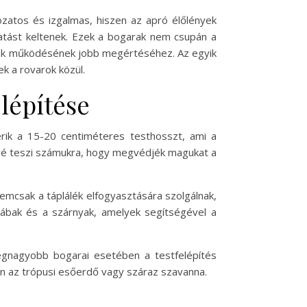
zatos és izgalmas, hiszen az apró élőlények
hatást keltenek. Ezek a bogarak nem csupán a
mák működésének jobb megértéséhez. Az egyik
k a rovarok közül.
lépítése
érik a 15-20 centiméteres testhosszt, ami a
tővé teszi számukra, hogy megvédjék magukat a
 nemcsak a táplálék elfogyasztására szolgálnak,
 lábak és a szárnyak, amelyek segítségével a
 legnagyobb bogarai esetében a testfelépítés
n az trópusi esőerdő vagy száraz szavanna.