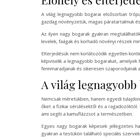
A világ legnagyobb bogarai elsősorban trópus
gazdag növényzetük, magas páratartalmuk és
Az ilyen nagy bogarak gyakran megtalálhatók
levelek, faágak és korhadó növényi részek mi
Elterjedésük nem korlátozódik egyetlen konti
képviselik a legnagyobb bogarakat, amelyek 
fennmaradjanak és sikeresen szaporodjanak 
A világ legnagyobb
Nemcsak méretükben, hanem egyedi tulajdonsá
őket a fizikai sérülésektől és a ragadozóktól.
ami segíti a kamuflázzsot a természetben.
Egyes nagy bogarak képesek jellegzetes ha
gyakran a testükön található speciális szerve