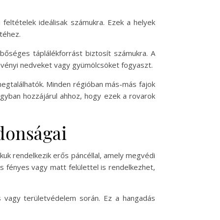
 feltételek ideálisak számukra. Ezek a helyek
téhez.
bőséges táplálékforrást biztosít számukra. A
növényi nedveket vagy gyümölcsöket fogyaszt.
 megtalálhatók. Minden régióban más-más fajok
agyban hozzájárul ahhoz, hogy ezek a rovarok
jdonságai
uk rendelkezik erős páncéllal, amely megvédi
és fényes vagy matt felülettel is rendelkezhet,
s vagy területvédelem során. Ez a hangadás