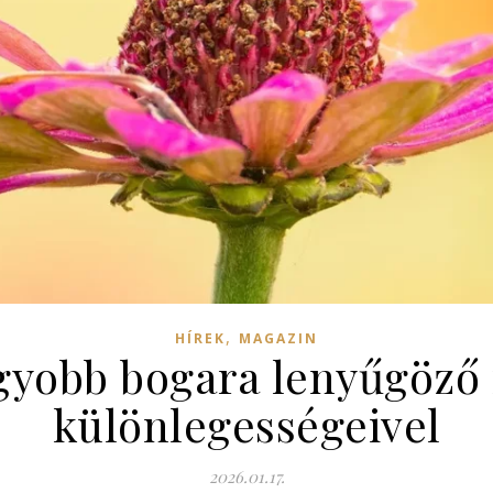
,
HÍREK
MAGAZIN
agyobb bogara lenyűgöző 
különlegességeivel
2026.01.17.