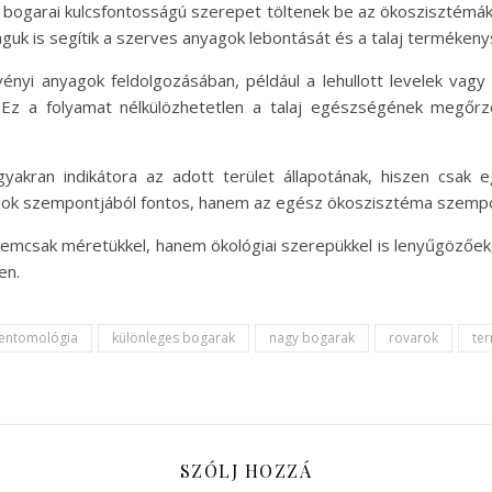
b bogarai kulcsfontosságú szerepet töltenek be az ökoszisztémá
k is segítik a szerves anyagok lebontását és a talaj termékeny
nyi anyagok feldolgozásában, például a lehullott levelek vagy
 Ez a folyamat nélkülözhetetlen a talaj egészségének megőrzé
yakran indikátora az adott terület állapotának, hiszen csak 
jok szempontjából fontos, hanem az egész ökoszisztéma szempon
emcsak méretükkel, hanem ökológiai szerepükkel is lenyűgöző
en.
entomológia
különleges bogarak
nagy bogarak
rovarok
te
SZÓLJ HOZZÁ