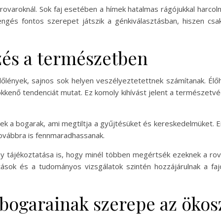
 rovaroknál. Sok faj esetében a hímek hatalmas rágójukkal harcol
sengés fontos szerepet játszik a génkiválasztásban, hiszen c
és a természetben
lőlények, sajnos sok helyen veszélyeztetettnek számítanak. Élőh
ökkenő tendenciát mutat. Ez komoly kihívást jelent a természetv
k a bogarak, ami megtiltja a gyűjtésüket és kereskedelmüket. Em
 továbbra is fennmaradhassanak.
 tájékoztatása is, hogy minél többen megértsék ezeknek a rov
ások és a tudományos vizsgálatok szintén hozzájárulnak a f
 bogarainak szerepe az öko