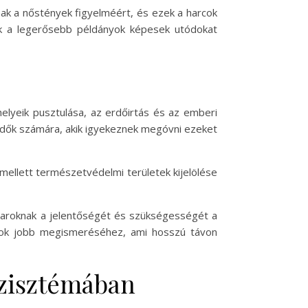
nak a nőstények figyelméért, és ezek a harcok
sak a legerősebb példányok képesek utódokat
elyeik pusztulása, az erdőirtás és az emberi
édők számára, akik igyekeznek megóvni ezeket
ellett természetvédelmi területek kijelölése
aroknak a jelentőségét és szükségességét a
ajok jobb megismeréséhez, ami hosszú távon
szisztémában