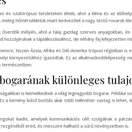
i és szubtrópusi területeken élnek, ahol a klíma és az élőhelyi
 meleg hőmérsékletük miatt kedvezőek a nagy testű rovarok éle
 őserdők mélyén, ahol a talaj gazdag szerves anyagokban, és 
nd hozzájárulnak a táplálkozásukhoz, de néhány faj kifejezetten 
nensre, hiszen Ázsia, Afrika és Dél-Amerika trópusi régióiban is
helyi környezetükhöz igazodtak. Ez az alkalmazkodóképesség n
a természetben.
 bogarának különleges tula
gaikban is kiemelkednek a világ legnagyobb bogarai. Például sok
 Ez a kemény külső borítás akár több milliméter vastag is lehet, 
ngokat kiadni, amelyek kommunikációs célt szolgálnak a párzá
k rezgéséből ered, és messzire hallható a sűrű növényzetben is.