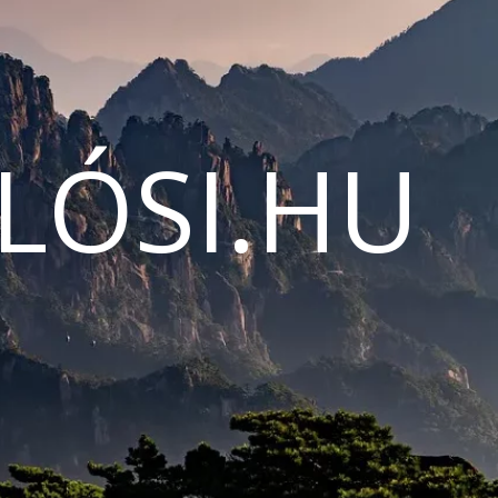
LÓSI.HU
N