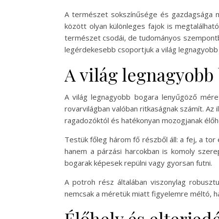
A természet sokszínűsége és gazdagsága min
között olyan különleges fajok is megtalálha
természet csodái, de tudományos szempontbó
legérdekesebb csoportjuk a világ legnagyobb b
A világ legnagyobb 
A világ legnagyobb bogara lenyűgöző mérete
rovarvilágban valóban ritkaságnak számít. Az
ragadozóktól és hatékonyan mozogjanak élőh
Testük főleg három fő részből áll: a fej, a to
hanem a párzási harcokban is komoly szerepe
bogarak képesek repülni vagy gyorsan futni.
A potroh rész általában viszonylag robusztu
nemcsak a méretük miatt figyelemre méltó, h
Élőhely és elterjed