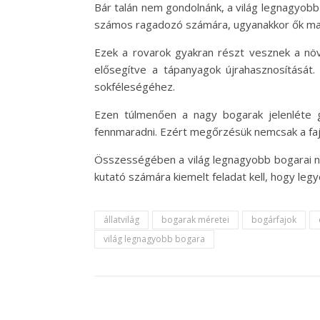
Bár talán nem gondolnánk, a világ legnagyob
számos ragadozó számára, ugyanakkor ők magu
Ezek a rovarok gyakran részt vesznek a növé
elősegítve a tápanyagok újrahasznosítását.
sokféleségéhez.
Ezen túlmenően a nagy bogarak jelenléte g
fennmaradni. Ezért megőrzésük nemcsak a fa
Összességében a világ legnagyobb bogarai n
kutató számára kiemelt feladat kell, hogy legy
állatvilág
bogarak méretei
bogárfajok
világ legnagyobb bogara