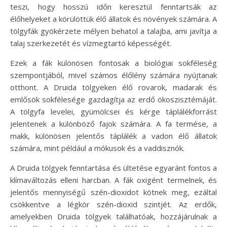
teszi, hogy hosszú időn keresztül fenntartsák az
élőhelyeket a körülöttük élő állatok és növények számára. A
tölgyfák gyökérzete mélyen behatol a talajba, ami javítja a
talaj szerkezetét és vízmegtartó képességét.
Ezek a fák különösen fontosak a biológiai sokféleség
szempontjából, mivel számos élőlény számára nyújtanak
otthont. A Druida tölgyeken élő rovarok, madarak és
emlősök sokfélesége gazdagítja az erdő ökoszisztémáját.
A tölgyfa levelei, gyümölcsei és kérge táplálékforrást
jelentenek a különböző fajok számára. A fa termése, a
makk, különösen jelentős táplálék a vadon élő állatok
számára, mint például a mókusok és a vaddisznók.
A Druida tölgyek fenntartása és ültetése egyaránt fontos a
klímaváltozás elleni harcban. A fák oxigént termelnek, és
jelentős mennyiségű szén-dioxidot kötnek meg, ezáltal
csökkentve a légkör szén-dioxid szintjét. Az erdők,
amelyekben Druida tölgyek találhatóak, hozzájárulnak a