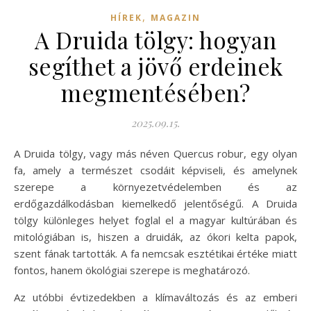
,
HÍREK
MAGAZIN
A Druida tölgy: hogyan
segíthet a jövő erdeinek
megmentésében?
2025.09.15.
A Druida tölgy, vagy más néven Quercus robur, egy olyan
fa, amely a természet csodáit képviseli, és amelynek
szerepe a környezetvédelemben és az
erdőgazdálkodásban kiemelkedő jelentőségű. A Druida
tölgy különleges helyet foglal el a magyar kultúrában és
mitológiában is, hiszen a druidák, az ókori kelta papok,
szent fának tartották. A fa nemcsak esztétikai értéke miatt
fontos, hanem ökológiai szerepe is meghatározó.
Az utóbbi évtizedekben a klímaváltozás és az emberi