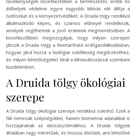
tevékenységek következtében a természetes erdők és
élőhelyek védelme egyre nagyobb kihívás elé állítja a
tudósokat és a környezetvédőket. A Druida tölgy rendkívül
alkalmazkodó képes, és számos előnnyel rendelkezik,
amelyek segíthetnek a jövő erdeinek megmentésében. A
következőkben megvizsgáljuk, hogy milyen szerepet
játszik a Druida tölgy a fenntartható erdőgazdálkodásban,
hogyan járul hozzá a biológiai sokféleség megőrzéséhez,
és milyen lehetőségeket kínál a klímaváltozással szembeni
küzdelemben.
A Druida tölgy ökológiai
szerepe
A Druida tölgy ökológiai szerepe rendkívül sokrétű. Ezek a
fák nemcsak szépségükkel, hanem biometriai adataikkal is
hozzájárulnak az ökoszisztémákhoz. A Druida tölgyek
általában nagy méretűek, és hosszú életűek, ami lehetővé