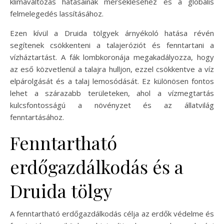
klímaváltozás hatásainak mérsékléséhez és a globális
felmelegedés lassításához.
Ezen kívül a Druida tölgyek árnyékoló hatása révén
segítenek csökkenteni a talajeróziót és fenntartani a
vízháztartást. A fák lombkoronája megakadályozza, hogy
az eső közvetlenül a talajra hulljon, ezzel csökkentve a víz
elpárolgását és a talaj lemosódását. Ez különösen fontos
lehet a szárazabb területeken, ahol a vízmegtartás
kulcsfontosságú a növényzet és az állatvilág
fenntartásához.
Fenntartható
erdőgazdálkodás és a
Druida tölgy
A fenntartható erdőgazdálkodás célja az erdők védelme és