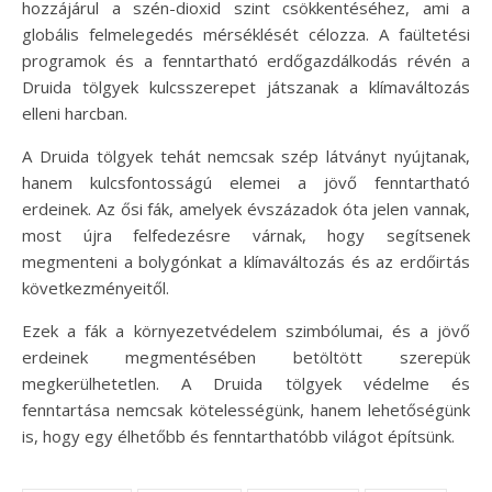
hozzájárul a szén-dioxid szint csökkentéséhez, ami a
globális felmelegedés mérséklését célozza. A faültetési
programok és a fenntartható erdőgazdálkodás révén a
Druida tölgyek kulcsszerepet játszanak a klímaváltozás
elleni harcban.
A Druida tölgyek tehát nemcsak szép látványt nyújtanak,
hanem kulcsfontosságú elemei a jövő fenntartható
erdeinek. Az ősi fák, amelyek évszázadok óta jelen vannak,
most újra felfedezésre várnak, hogy segítsenek
megmenteni a bolygónkat a klímaváltozás és az erdőirtás
következményeitől.
Ezek a fák a környezetvédelem szimbólumai, és a jövő
erdeinek megmentésében betöltött szerepük
megkerülhetetlen. A Druida tölgyek védelme és
fenntartása nemcsak kötelességünk, hanem lehetőségünk
is, hogy egy élhetőbb és fenntarthatóbb világot építsünk.