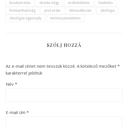
biodiverzitás
druida tölgy
erdővédelem
faültetés
fenntarthatóság
jövő erdei
klímaváltozás
ökológia
ökológiai egyensúly
természetvédelem
SZÓLJ HOZZÁ
Az e-mail címet nem tesszük közzé.
A kötelező mezőket
*
karakterrel jelöltük
Név
*
E-mail cím
*