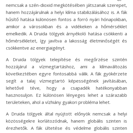
nemcsak a szén-dioxid megkötésében játszanak szerepet,
hanem hozzájárulnak a helyi klíma stabilizálásához is. A fák
hűsítő hatása különösen fontos a forró nyári hónapokban,
amikor a városokban és a vidékeken a hőmérséklet
emelkedik. A Druida tölgyek árnyékoló hatása csökkenti a
hőmérsékletet, így javítva a lakosság életminőségét és
csökkentve az energiaigényt.
A Druida tölgyek telepítése és megőrzése szintén
hozzájárul a vízmegtartáshoz, ami a klímaváltozás
következtében egyre fontosabbá válik. A fák gyökérzete
segít a talaj vízmegtartó képességének javításában,
lehetővé téve, hogy a csapadék hatékonyabban
hasznosuljon. Ez különösen lényeges lehet a szárazabb
területeken, ahol a vízhiány gyakori probléma lehet.
A Druida tölgyek által nyújtott előnyök nemcsak a helyi
közösségekre korlátozódnak, hanem globális szinten is
érezhetők. A fák ültetése és védelme globális szinten