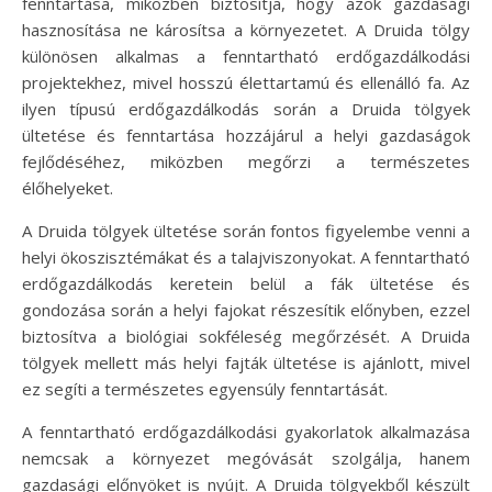
fenntartása, miközben biztosítja, hogy azok gazdasági
hasznosítása ne károsítsa a környezetet. A Druida tölgy
különösen alkalmas a fenntartható erdőgazdálkodási
projektekhez, mivel hosszú élettartamú és ellenálló fa. Az
ilyen típusú erdőgazdálkodás során a Druida tölgyek
ültetése és fenntartása hozzájárul a helyi gazdaságok
fejlődéséhez, miközben megőrzi a természetes
élőhelyeket.
A Druida tölgyek ültetése során fontos figyelembe venni a
helyi ökoszisztémákat és a talajviszonyokat. A fenntartható
erdőgazdálkodás keretein belül a fák ültetése és
gondozása során a helyi fajokat részesítik előnyben, ezzel
biztosítva a biológiai sokféleség megőrzését. A Druida
tölgyek mellett más helyi fajták ültetése is ajánlott, mivel
ez segíti a természetes egyensúly fenntartását.
A fenntartható erdőgazdálkodási gyakorlatok alkalmazása
nemcsak a környezet megóvását szolgálja, hanem
gazdasági előnyöket is nyújt. A Druida tölgyekből készült