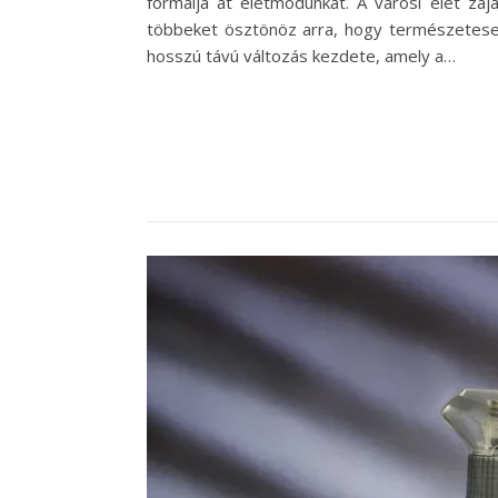
formálja át életmódunkat. A városi élet zajá
többeket ösztönöz arra, hogy természetese
hosszú távú változás kezdete, amely a…