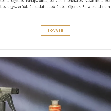
tól, a digitális túlhajszoltságtól való menekülés, valamint a 
bb, egyszerűbb és tudatosabb életet éljenek. Ez a trend nem
TOVÁBB