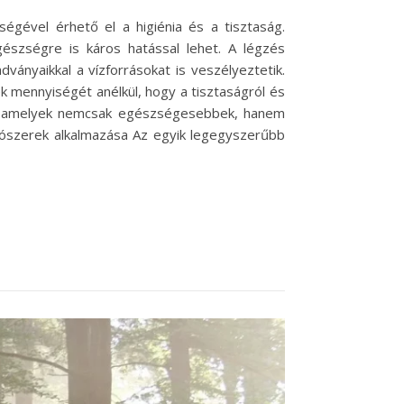
égével érhető el a higiénia és a tisztaság.
szségre is káros hatással lehet. A légzés
ványaikkal a vízforrásokat is veszélyeztetik.
 mennyiségét anélkül, hogy a tisztaságról és
sok, amelyek nemcsak egészségesebbek, hanem
tószerek alkalmazása Az egyik legegyszerűbb