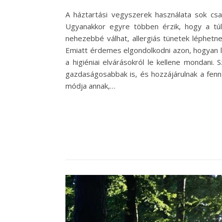
A háztartási vegyszerek használata sok csa
Ugyanakkor egyre többen érzik, hogy a tú
nehezebbé válhat, allergiás tünetek léphetne
Emiatt érdemes elgondolkodni azon, hogyan l
a higiéniai elvárásokról le kellene mondan
gazdaságosabbak is, és hozzájárulnak a fen
módja annak,…