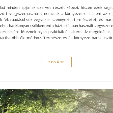
lád mindennapjainak szerves részét képezi, hiszen ezek segíts
lzott vegyszerhasználat nemcsak a környezetre, hanem az egé
k fel, ráadásul sok vegyszer szennyezi a természetet, és marad
ehet hatékonyan csökkenteni a háztartásban használt vegyszerek
i. Szerencsére léteznek olyan praktikák és alternatív megoldá
ntarthatóbb életmódhoz. Természetes és környezetbarát tisztí
TOVÁBB