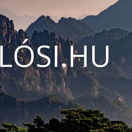
LÓSI.HU
N