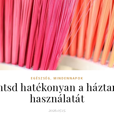
,
EGÉSZSÉG
MINDENNAPOK
tsd hatékonyan a háztar
használatát
2026.07.15.