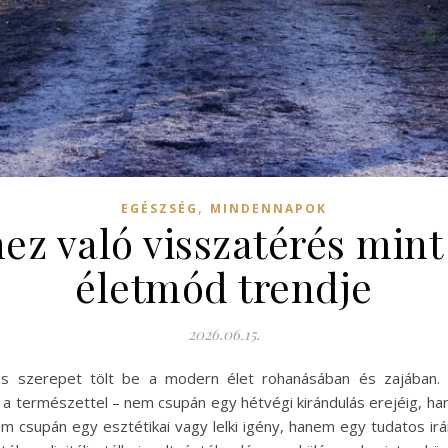
,
EGÉSZSÉG
MINDENNAPOK
ez való visszatérés mint
életmód trendje
2026.06.15.
s szerepet tölt be a modern élet rohanásában és zajában. 
n a természettel – nem csupán egy hétvégi kirándulás erejéig, h
m csupán egy esztétikai vagy lelki igény, hanem egy tudatos irá