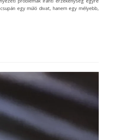
környezeti problémák iránti érzékenység egyre
 csupán egy múló divat, hanem egy mélyebb,