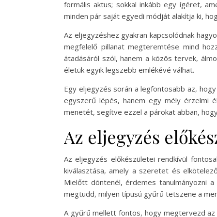
formális aktus; sokkal inkább egy ígéret, am
minden pár saját egyedi módját alakítja ki, ho
Az eljegyzéshez gyakran kapcsolódnak hagyom
megfelelő pillanat megteremtése mind hoz
átadásáról szól, hanem a közös tervek, álmok
életük egyik legszebb emlékévé válhat.
Egy eljegyzés során a legfontosabb az, hogy
egyszerű lépés, hanem egy mély érzelmi él
menetét, segítve ezzel a párokat abban, hog
Az eljegyzés előkés
Az eljegyzés előkészületei rendkívül fonto
kiválasztása, amely a szeretet és elkötelez
Mielőtt döntenél, érdemes tanulmányozni a k
megtudd, milyen típusú gyűrű tetszene a me
A gyűrű mellett fontos, hogy megtervezd az e