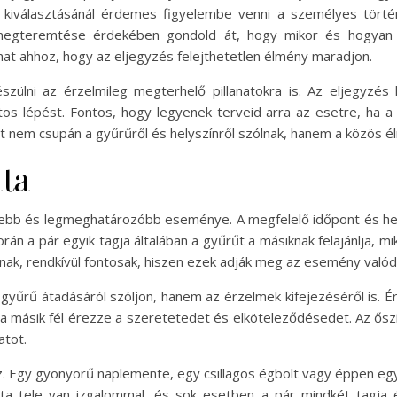
n kiválasztásánál érdemes figyelembe venni a személyes törté
t megteremtése érdekében gondold át, hogy mikor és hogyan 
hat ahhoz, hogy az eljegyzés felejthetetlen élmény maradjon.
ülni az érzelmileg megterhelő pillanatokra is. Az eljegyzés 
tos lépést. Fontos, hogy legyenek terveid arra az esetre, ha a
hát nem csupán a gyűrűről és helyszínről szólnak, hanem a közös 
ata
zebb és legmeghatározóbb eseménye. A megfelelő időpont és helys
során a pár egyik tagja általában a gyűrűt a másiknak felajánlja, m
ak, rendkívül fontosak, hiszen ezek adják meg az esemény valódi
a gyűrű átadásáról szóljon, hanem az érzelmek kifejezéséről is. 
a másik fél érezze a szeretetedet és elköteleződésedet. Az ősz
atot.
hoz. Egy gyönyörű naplemente, egy csillagos égbolt vagy éppen e
ata tele van izgalommal, és sok esetben a pár mindkét tagja 