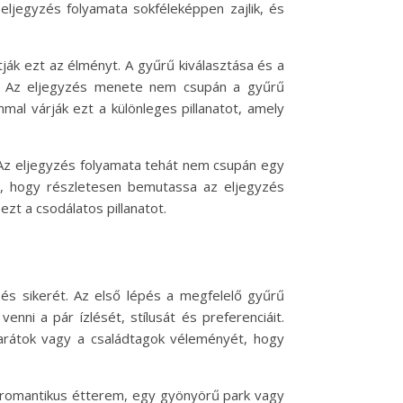
 eljegyzés folyamata sokféleképpen zajlik, és
ák ezt az élményt. A gyűrű kiválasztása és a
n. Az eljegyzés menete nem csupán a gyűrű
mal várják ezt a különleges pillanatot, amely
 Az eljegyzés folyamata tehát nem csupán egy
a, hogy részletesen bemutassa az eljegyzés
t a csodálatos pillanatot.
és sikerét. Az első lépés a megfelelő gyűrű
ni a pár ízlését, stílusát és preferenciáit.
 barátok vagy a családtagok véleményét, hogy
gy romantikus étterem, egy gyönyörű park vagy