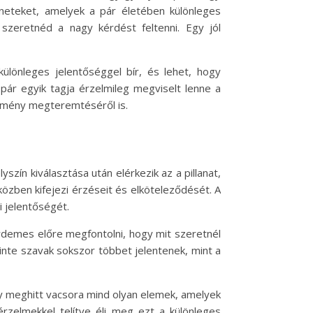
neteket, amelyek a pár életében különleges
szeretnéd a nagy kérdést feltenni. Egy jól
különleges jelentőséggel bír, és lehet, hogy
 pár egyik tagja érzelmileg megviselt lenne a
élmény megteremtéséről is.
zín kiválasztása után elérkezik az a pillanat,
iközben kifejezi érzéseit és elköteleződését. A
 jelentőségét.
Érdemes előre megfontolni, hogy mit szeretnél
inte szavak sokszor többet jelentenek, mint a
gy meghitt vacsora mind olyan elemek, amelyek
érzelmekkel telítve éli meg ezt a különleges