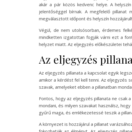
akár a pár közös kedvenc helye. A helyszí
jelentőséggel bírnak. A megfelelő pillana
megválasztott időpont és helyszín hozzájárul
Végül, de nem utolsósorban, érdemes felkész
mindketten izgatottan fogják várni ezt a fon
helyzet miatt. Az eljegyzés előkészületei te
Az eljegyzés pillan
Az eljegyzés pillanata a kapcsolat egyik legs
amikor a kérdést fel kell tenni. Az eljegyzés 
szavak, amelyeket ebben a pillanatban mondan
Fontos, hogy az eljegyzés pillanata ne csak 
mondani, és milyen szavakat használsz, hogy 
gyűrű maga, és emlékezetessé teszik a pillan
A környezet is hozzájárul a pillanat varázsá
fokozhatják az élményt. Az eljegyzés pillan