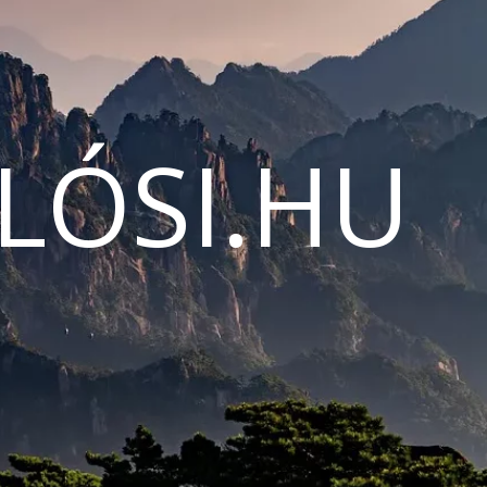
LÓSI.HU
N