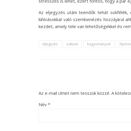
stresszes is lehet, ezért fontos, hogy a pár
Az eljegyzés utáni teendők tehát sokfélék,
kihívásokkal való szembenézés hozzájárul ah
kezdet, amely tele van lehetőségekkel és rem
eljegyzés
esküvő
hagyományok
lépésr
Az e-mail címet nem tesszük közzé.
A kötele
Név
*