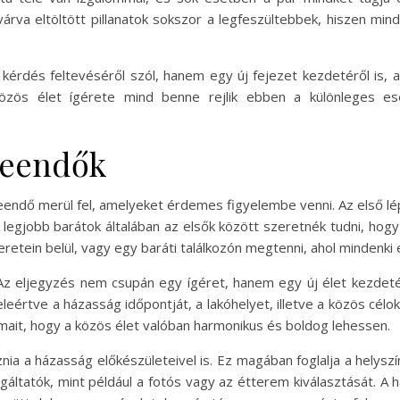
rva eltöltött pillanatok sokszor a legfeszültebbek, hiszen min
kérdés feltevéséről szól, hanem egy új fejezet kezdetéről is, 
 közös élet ígérete mind benne rejlik ebben a különleges
 teendők
eendő merül fel, amelyeket érdemes figyelembe venni. Az első lép
a legjobb barátok általában az elsők között szeretnék tudni, hog
etein belül, vagy egy baráti találkozón megtenni, ahol mindenki 
z eljegyzés nem csupán egy ígéret, hanem egy új élet kezdeté
leértve a házasság időpontját, a lakóhelyet, illetve a közös cél
lmait, hogy a közös élet valóban harmonikus és boldog lehessen.
ia a házasság előkészületeivel is. Ez magában foglalja a helyszín 
gáltatók, mint például a fotós vagy az étterem kiválasztását. A