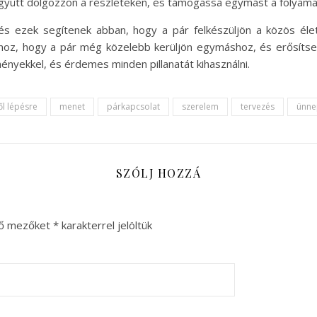
 együtt dolgozzon a részleteken, és támogassa egymást a folyama
 és ezek segítenek abban, hogy a pár felkészüljön a közös éle
hoz, hogy a pár még közelebb kerüljön egymáshoz, és erősítse 
ényekkel, és érdemes minden pillanatát kihasználni.
ől lépésre
menet
párkapcsolat
szerelem
tervezés
ünne
SZÓLJ HOZZÁ
ző mezőket
*
karakterrel jelöltük