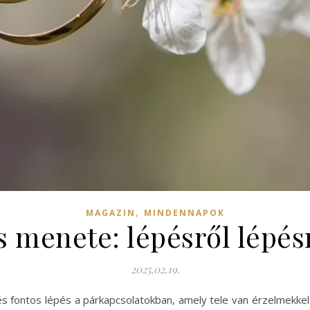
,
MAGAZIN
MINDENNAPOK
s menete: lépésről lépé
2025.02.19.
és fontos lépés a párkapcsolatokban, amely tele van érzelmekke