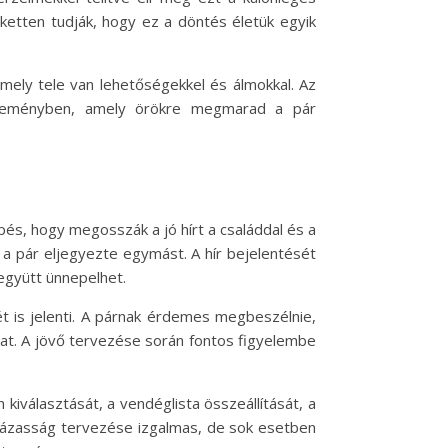
dketten tudják, hogy ez a döntés életük egyik
amely tele van lehetőségekkel és álmokkal. Az
 eseményben, amely örökre megmarad a pár
és, hogy megosszák a jó hírt a családdal és a
y a pár eljegyezte egymást. A hír bejelentését
együtt ünnepelhet.
t is jelenti. A párnak érdemes megbeszélnie,
okat. A jövő tervezése során fontos figyelembe
kiválasztását, a vendéglista összeállítását, a
 házasság tervezése izgalmas, de sok esetben