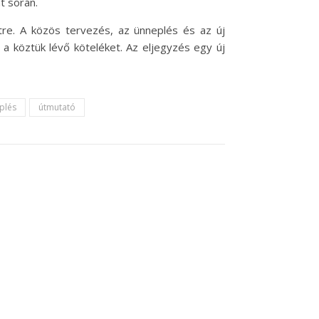
t során.
tre. A közös tervezés, az ünneplés és az új
a köztük lévő köteléket. Az eljegyzés egy új
plés
útmutató