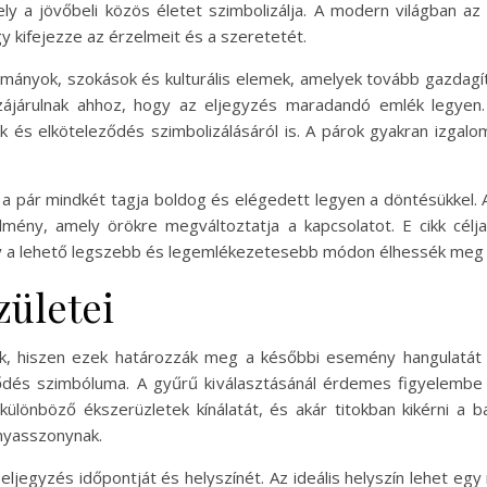
ely a jövőbeli közös életet szimbolizálja. A modern világban az
gy kifejezze az érzelmeit és a szeretetét.
ányok, szokások és kulturális elemek, amelyek tovább gazdagítj
zájárulnak ahhoz, hogy az eljegyzés maradandó emlék legye
 és elköteleződés szimbolizálásáról is. A párok gyakran izgalom
 a pár mindkét tagja boldog és elégedett legyen a döntésükkel.
mény, amely örökre megváltoztatja a kapcsolatot. E cikk célj
y a lehető legszebb és legemlékezetesebb módon élhessék meg ez
zületei
sak, hiszen ezek határozzák meg a későbbi esemény hangulatát 
ődés szimbóluma. A gyűrű kiválasztásánál érdemes figyelembe ven
ülönböző ékszerüzletek kínálatát, és akár titokban kikérni a
nyasszonynak.
ljegyzés időpontját és helyszínét. Az ideális helyszín lehet e