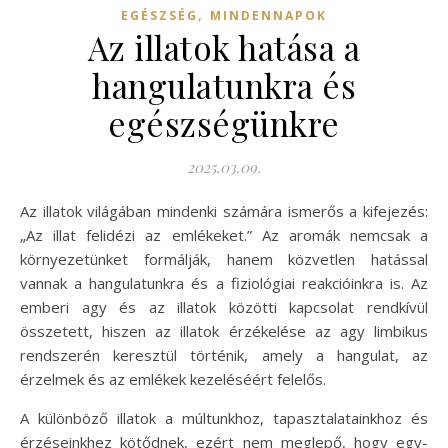
,
EGÉSZSÉG
MINDENNAPOK
Az illatok hatása a
hangulatunkra és
egészségünkre
2025.03.09.
Az illatok világában mindenki számára ismerős a kifejezés:
„Az illat felidézi az emlékeket.” Az aromák nemcsak a
környezetünket formálják, hanem közvetlen hatással
vannak a hangulatunkra és a fiziológiai reakcióinkra is. Az
emberi agy és az illatok közötti kapcsolat rendkívül
összetett, hiszen az illatok érzékelése az agy limbikus
rendszerén keresztül történik, amely a hangulat, az
érzelmek és az emlékek kezeléséért felelős.
A különböző illatok a múltunkhoz, tapasztalatainkhoz és
érzéseinkhez kötődnek, ezért nem meglepő, hogy egy-