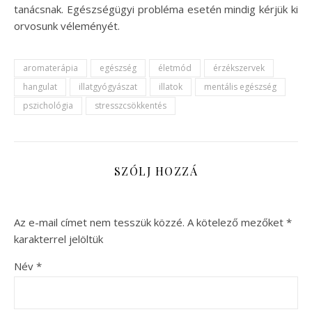
tanácsnak. Egészségügyi probléma esetén mindig kérjük ki
orvosunk véleményét.
aromaterápia
egészség
életmód
érzékszervek
hangulat
illatgyógyászat
illatok
mentális egészség
pszichológia
stresszcsökkentés
SZÓLJ HOZZÁ
Az e-mail címet nem tesszük közzé.
A kötelező mezőket
*
karakterrel jelöltük
Név
*