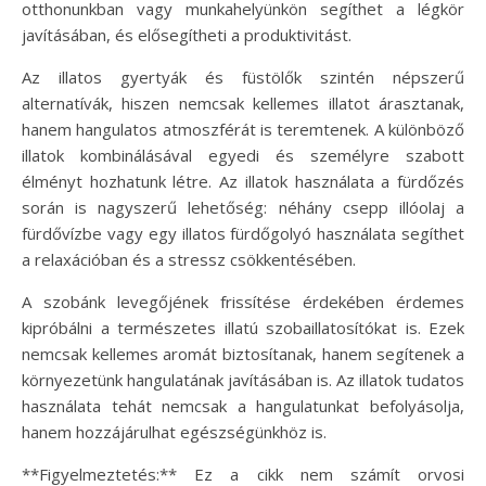
otthonunkban vagy munkahelyünkön segíthet a légkör
javításában, és elősegítheti a produktivitást.
Az illatos gyertyák és füstölők szintén népszerű
alternatívák, hiszen nemcsak kellemes illatot árasztanak,
hanem hangulatos atmoszférát is teremtenek. A különböző
illatok kombinálásával egyedi és személyre szabott
élményt hozhatunk létre. Az illatok használata a fürdőzés
során is nagyszerű lehetőség: néhány csepp illóolaj a
fürdővízbe vagy egy illatos fürdőgolyó használata segíthet
a relaxációban és a stressz csökkentésében.
A szobánk levegőjének frissítése érdekében érdemes
kipróbálni a természetes illatú szobaillatosítókat is. Ezek
nemcsak kellemes aromát biztosítanak, hanem segítenek a
környezetünk hangulatának javításában is. Az illatok tudatos
használata tehát nemcsak a hangulatunkat befolyásolja,
hanem hozzájárulhat egészségünkhöz is.
**Figyelmeztetés:** Ez a cikk nem számít orvosi