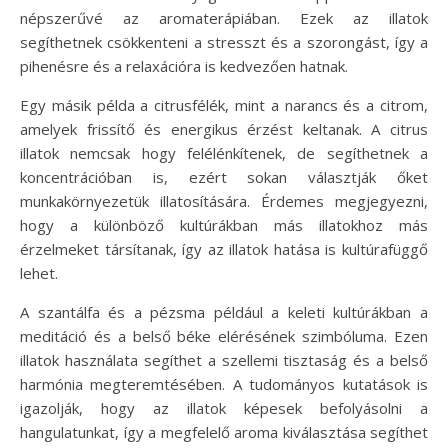
népszerűvé az aromaterápiában. Ezek az illatok
segíthetnek csökkenteni a stresszt és a szorongást, így a
pihenésre és a relaxációra is kedvezően hatnak.
Egy másik példa a citrusfélék, mint a narancs és a citrom,
amelyek frissítő és energikus érzést keltanak. A citrus
illatok nemcsak hogy felélénkítenek, de segíthetnek a
koncentrációban is, ezért sokan választják őket
munkakörnyezetük illatosítására. Érdemes megjegyezni,
hogy a különböző kultúrákban más illatokhoz más
érzelmeket társítanak, így az illatok hatása is kultúrafüggő
lehet.
A szantálfa és a pézsma például a keleti kultúrákban a
meditáció és a belső béke elérésének szimbóluma. Ezen
illatok használata segíthet a szellemi tisztaság és a belső
harmónia megteremtésében. A tudományos kutatások is
igazolják, hogy az illatok képesek befolyásolni a
hangulatunkat, így a megfelelő aroma kiválasztása segíthet