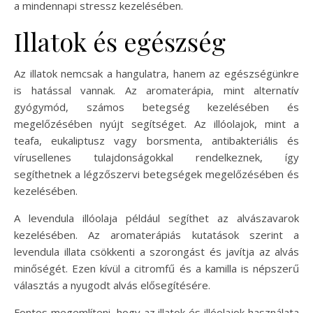
a mindennapi stressz kezelésében.
Illatok és egészség
Az illatok nemcsak a hangulatra, hanem az egészségünkre
is hatással vannak. Az aromaterápia, mint alternatív
gyógymód, számos betegség kezelésében és
megelőzésében nyújt segítséget. Az illóolajok, mint a
teafa, eukaliptusz vagy borsmenta, antibakteriális és
vírusellenes tulajdonságokkal rendelkeznek, így
segíthetnek a légzőszervi betegségek megelőzésében és
kezelésében.
A levendula illóolaja például segíthet az alvászavarok
kezelésében. Az aromaterápiás kutatások szerint a
levendula illata csökkenti a szorongást és javítja az alvás
minőségét. Ezen kívül a citromfű és a kamilla is népszerű
választás a nyugodt alvás elősegítésére.
Fontos megemlíteni, hogy az illatok és illóolajok használata