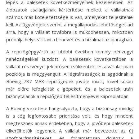
lépés a balesetek következményeinek kezelésében. Az
áldozatok családjainak kártérítése mellett a vállalatnak
számos más kötelezettsége is van, amelyeket teljesítenie
kell. Az ügyvédjeik szerint a megállapodás lehetőséget ad
arra, hogy a vállalat továbbra is működhessen, miközben
próbálja helyreállítani a hírnevét és a bizalmat az iparágban.
A repülőgépgyártó az utóbbi években komoly pénzügyi
nehézségekkel küzdött. A balesetek következtében a
vállalat részvényei jelentősen csökkentek, és a vállalat piaci
pozíciója is meggyengült. A légitársaságok is aggódnak a
Boeing 737 MAX repülőgépek jövője miatt, mivel sokan
már előre lefoglalták a gépeket, és a balesetek után
bizonytalanok a repülőgép teljesítményével kapcsolatban.
A Boeing vezetése hangsúlyozta, hogy a biztonság mindig
is a cég legfontosabb prioritása volt, és hogy mindent
megtesznek annak érdekében, hogy a jövőbeni balesetek
elkerülhetők legyenek. A vállalat már bevezette az új
szoftverfrissítéseket, és folyamatosan dolgozik a