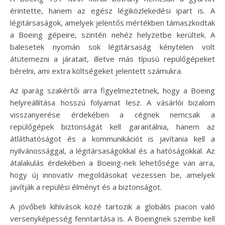
érintette, hanem az egész légiközlekedési ipart is. A
légitársaságok, amelyek jelentős mértékben támaszkodtak
a Boeing gépeire, szintén nehéz helyzetbe kerültek. A
balesetek nyomán sok légitársaság kénytelen volt
átütemezni a járatait, illetve más típusú repülőgépeket
bérelni, ami extra költségeket jelentett számukra.
Az iparág szakértői arra figyelmeztetnek, hogy a Boeing
helyreállítása hosszú folyamat lesz. A vásárlói bizalom
visszanyerése érdekében a cégnek nemcsak a
repülőgépek biztonságát kell garantálnia, hanem az
átláthatóságot és a kommunikációt is javítania kell a
nyilvánossággal, a légitársaságokkal és a hatóságokkal. Az
átalakulás érdekében a Boeing-nek lehetősége van arra,
hogy új innovatív megoldásokat vezessen be, amelyek
javítják a repülési élményt és a biztonságot.
A jövőbeli kihívások közé tartozik a globális piacon való
versenyképesség fenntartása is. A Boeingnek szembe kell