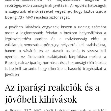
repülőgépek biztonságának javításán. A repülési hatóságok
is szigorúbb ellenőrzéseket végeznek, hogy biztosítsák a
Boeing 737 MAX repülési biztonságát.
A jövőbeni kilátások vegyesek, hiszen a Boeing számára
most a legfontosabb feladat a bizalom helyreállítása a
légiközlekedési iparban és a nyilvánosság előtt. A
vállalatnak nemcsak a pénzügyi helyzetét kell stabilizálnia,
hanem a vásárlói és az utasok bizalmát is vissza kell
nyernie. Az áldozatok családjainak kárpótlása mellett a
Boeing-nak az iparági normákat és a biztonsági előírásokat
is be kell tartania, hogy elkerülje a hasonló tragédiákat a
jövőben.
Az iparági reakciók és a
jövőbeli kihívások
A Boeing 737 MAX körüli botrány nemcsak a gyártót