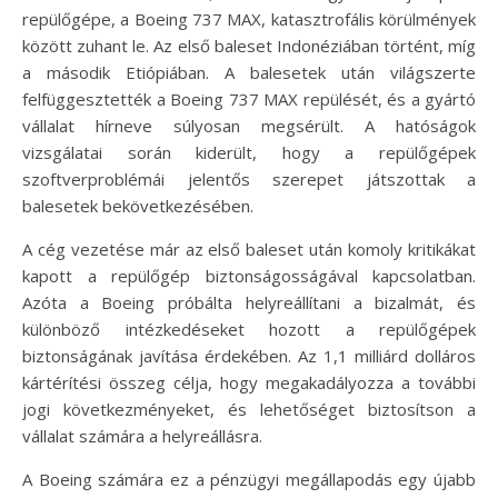
repülőgépe, a Boeing 737 MAX, katasztrofális körülmények
között zuhant le. Az első baleset Indonéziában történt, míg
a második Etiópiában. A balesetek után világszerte
felfüggesztették a Boeing 737 MAX repülését, és a gyártó
vállalat hírneve súlyosan megsérült. A hatóságok
vizsgálatai során kiderült, hogy a repülőgépek
szoftverproblémái jelentős szerepet játszottak a
balesetek bekövetkezésében.
A cég vezetése már az első baleset után komoly kritikákat
kapott a repülőgép biztonságosságával kapcsolatban.
Azóta a Boeing próbálta helyreállítani a bizalmát, és
különböző intézkedéseket hozott a repülőgépek
biztonságának javítása érdekében. Az 1,1 milliárd dolláros
kártérítési összeg célja, hogy megakadályozza a további
jogi következményeket, és lehetőséget biztosítson a
vállalat számára a helyreállásra.
A Boeing számára ez a pénzügyi megállapodás egy újabb