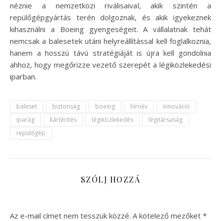
néznie a nemzetközi riválisaival, akik szintén a
repülőgépgyártás terén dolgoznak, és akik igyekeznek
kihasználni a Boeing gyengeségeit. A vállalatnak tehát
nemcsak a balesetek utáni helyreállítással kell foglalkoznia,
hanem a hosszú távú stratégiáját is újra kell gondolnia
ahhoz, hogy megőrizze vezető szerepét a légiközlekedési
iparban.
baleset
biztonság
boeing
hírnév
innováció
iparág
kártérítés
légiközlekedés
légitársaság
repülőgép
SZÓLJ HOZZÁ
Az e-mail címet nem tesszük közzé.
A kötelező mezőket
*