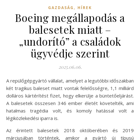
,
GAZDASÁG
HÍREK
Boeing megállapodás a
balesetek miatt –
„undorító” a családok
ügyvédje szerint
2025.06.06.
A repülőgépgyártó vállalat, amelyet a legutóbbi időszakban
két tragikus baleset miatt vontak felelősségre, 1,1 milliárd
dolláros kártérítést fizet, hogy elkerülje a büntetőeljárást.
A balesetek összesen 346 ember életét követelték, ami
hatalmas tragédia volt, és komoly hatással volt a
légiközlekedési iparra is.
Az érintett balesetek 2018 októberében és 2019
márciusában történtek, amikor a gyártó új típusú