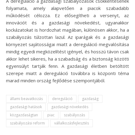
A dereguláció a gazdasági szabályozások csökkentésének
folyamata, amely alapvetően a piacok szabadabb
működését célozza. Ez elősegítheti a versenyt, az
innovációt és a gazdasági növekedést, ugyanakkor
kockázatokat is hordozhat magában, különösen akkor, ha a
szabályozás túlzottan lazul. Az iparágak és a gazdasági
környezet sajátosságai miatt a dereguláció megvalósítása
mindig egyedi megközelítést igényel, és hosszú távon csak
akkor lehet sikeres, ha a szabadság és a biztonság közötti
egyensúlyt tartják fenn. A gazdasági életben betöltött
szerepe miatt a dereguláció továbbra is központi téma
marad minden ország fejlődése szempontjából.
állami beavatkozás
dereguláció
gazdaság
gazdasági hatások
gazdasági növekedés
közgazdaságtan
piac
szabályozás
szabályozási reform
vállalkozásfejlesztés