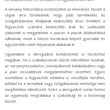
A verseny fokozódása ösztönözheti az innovációt, hiszen a
cégek arra törekednek, hogy jobb termékeket és
szolgáltatásokat kínáljanak kedvezőbb áron. Emellett a
fogyasztók számára kedvezőbb árak és szélesebb
választék is megjelenhet a piacon. A piacok átláthatóbbá
válhatnak, mivel a túlzott bürokrácia helyett gyorsabb és
egyszerűbb üzleti folyamatok alakulnak ki.
Ugyanakkor a dereguláció kockázatokat is hordozhat
magában. Ha a szabályozások túlzott mértékben lazulnak,
az versenytorzuláshoz, monopóliumok kialakulásához vagy
a piaci visszaélések megjelenéséhez vezethet. Egyes
esetekben a fogyasztók védelme is veszélybe kerülhet,
például ha a termékek vagy szolgáltatások minősége nem
megfelelően ellenőrzött. Ezért a dereguláció során fontos
az egyensúly megtalálása a szabadság és a biztonság
között.