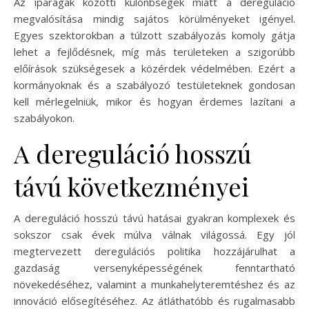
Az iparágak közötti különbségek miatt a dereguláció
megvalósítása mindig sajátos körülményeket igényel.
Egyes szektorokban a túlzott szabályozás komoly gátja
lehet a fejlődésnek, míg más területeken a szigorúbb
előírások szükségesek a közérdek védelmében. Ezért a
kormányoknak és a szabályozó testületeknek gondosan
kell mérlegelniük, mikor és hogyan érdemes lazítani a
szabályokon.
A dereguláció hosszú
távú következményei
A dereguláció hosszú távú hatásai gyakran komplexek és
sokszor csak évek múlva válnak világossá. Egy jól
megtervezett deregulációs politika hozzájárulhat a
gazdaság versenyképességének fenntartható
növekedéséhez, valamint a munkahelyteremtéshez és az
innováció elősegítéséhez. Az átláthatóbb és rugalmasabb