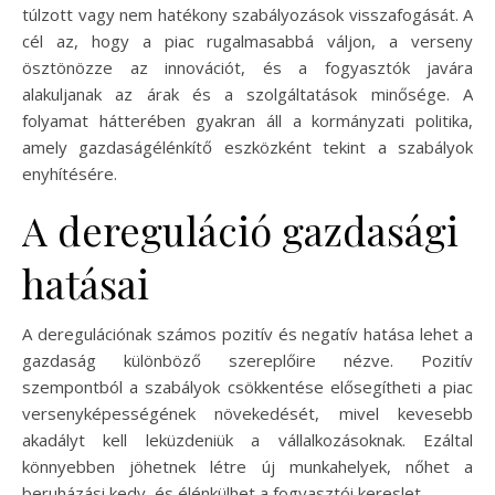
túlzott vagy nem hatékony szabályozások visszafogását. A
cél az, hogy a piac rugalmasabbá váljon, a verseny
ösztönözze az innovációt, és a fogyasztók javára
alakuljanak az árak és a szolgáltatások minősége. A
folyamat hátterében gyakran áll a kormányzati politika,
amely gazdaságélénkítő eszközként tekint a szabályok
enyhítésére.
A dereguláció gazdasági
hatásai
A deregulációnak számos pozitív és negatív hatása lehet a
gazdaság különböző szereplőire nézve. Pozitív
szempontból a szabályok csökkentése elősegítheti a piac
versenyképességének növekedését, mivel kevesebb
akadályt kell leküzdeniük a vállalkozásoknak. Ezáltal
könnyebben jöhetnek létre új munkahelyek, nőhet a
beruházási kedv, és élénkülhet a fogyasztói kereslet.