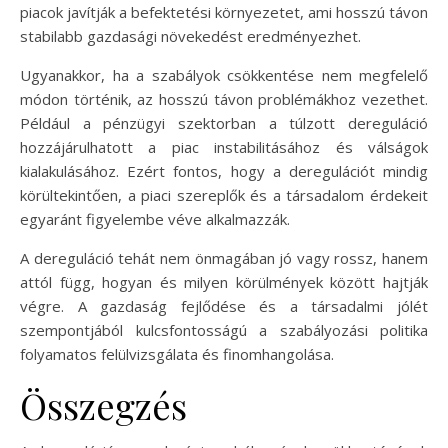
piacok javítják a befektetési környezetet, ami hosszú távon
stabilabb gazdasági növekedést eredményezhet.
Ugyanakkor, ha a szabályok csökkentése nem megfelelő
módon történik, az hosszú távon problémákhoz vezethet.
Például a pénzügyi szektorban a túlzott dereguláció
hozzájárulhatott a piac instabilitásához és válságok
kialakulásához. Ezért fontos, hogy a deregulációt mindig
körültekintően, a piaci szereplők és a társadalom érdekeit
egyaránt figyelembe véve alkalmazzák.
A dereguláció tehát nem önmagában jó vagy rossz, hanem
attól függ, hogyan és milyen körülmények között hajtják
végre. A gazdaság fejlődése és a társadalmi jólét
szempontjából kulcsfontosságú a szabályozási politika
folyamatos felülvizsgálata és finomhangolása.
Összegzés