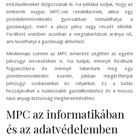
intézkedéseket dolgozzanak ki. Ha például tudjuk, hogy az
emberek magas MPC-vel rendelkeznek, akkor egy
jövedelemnövekedés gyorsabban stimulálhatja a
gazdaságot, mert a plusz pénz nagy részét elköltik.
Fordított esetben azonban a megtakarítások aránya nő,
ami lassíthatja a gazdasági aktivitást.
Mindennapi szinten az MPC ismerete segíthet az egyéni
pénzügyi tervezésben is. Ha tudjuk, mennyit fordítunk
fogyasztásra és mennyit takarítunk meg egy
jövedemnövekedés esetén, jobban megérthetjük
pénzügyi szokásainkat és céljainkat. Ez a tudás
hozzájárulhat a tudatosabb gazdálkodáshoz és a hosszú
távú anyagi biztonság megteremtéséhez.
MPC az informatikában
és az adatvédelemben