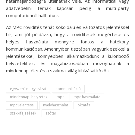
határhajlandóságra utalhatnak vele. Az informatikai vagy
adatvédelmi témák kapcsán pedig a multi-party
computationről hallhatunk.
Az MPC rövidítés tehát sokoldalú és változatos jelentéssel
bír, ami jól példázza, hogy a rövidítések megértése és
helyes használata mennyire fontos a hatékony
kommunikációban. Amennyiben tisztában vagyunk ezekkel a
jelentésekkel, könnyebben alkalmazkodunk a különböző
helyzetekhez, és magabiztosabban mozoghatunk a
mindennapi élet és a szakmai világ kihívásai között.
egyszerű magyarázat
kommunikáció
mindennapi helyzetek
mpc
mpc használata
mpc jelentése
nyelvhasználat
oktatás
szakkifejezések
szótár