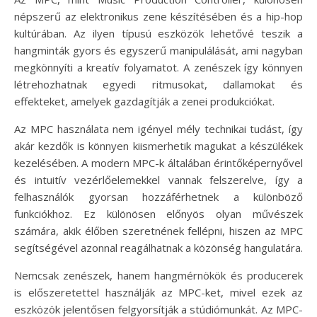
népszerű az elektronikus zene készítésében és a hip-hop
kultúrában. Az ilyen típusú eszközök lehetővé teszik a
hangminták gyors és egyszerű manipulálását, ami nagyban
megkönnyíti a kreatív folyamatot. A zenészek így könnyen
létrehozhatnak egyedi ritmusokat, dallamokat és
effekteket, amelyek gazdagítják a zenei produkciókat.
Az MPC használata nem igényel mély technikai tudást, így
akár kezdők is könnyen kiismerhetik magukat a készülékek
kezelésében. A modern MPC-k általában érintőképernyővel
és intuitív vezérlőelemekkel vannak felszerelve, így a
felhasználók gyorsan hozzáférhetnek a különböző
funkciókhoz. Ez különösen előnyös olyan művészek
számára, akik élőben szeretnének fellépni, hiszen az MPC
segítségével azonnal reagálhatnak a közönség hangulatára.
Nemcsak zenészek, hanem hangmérnökök és producerek
is előszeretettel használják az MPC-ket, mivel ezek az
eszközök jelentősen felgyorsítják a stúdiómunkát. Az MPC-