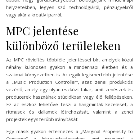
helyzetekben, legyen szó technológiáról, pénzügyekről
vagy akár a kreatív iparról.
MPC jelentése
különböző területeken
Az MPC rövidítés többféle jelentéssel bír, amelyek közül
néhány különösen gyakori a mindennapi életben és a
szakmai környezetben is. Az egyik legismertebb jelentése
a „Music Production Controller”, azaz zenei produkciós
vezérlő, amely egy olyan eszközt takar, amit zenészek és
producerek használnak stúdiókban vagy élő fellépéseken.
Ez az eszköz lehetővé teszi a hangminták kezelését, a
ritmusok és dallamok létrehozását, valamint a zenei
projektek egyszerűbb irányítását.
Egy másik gyakori értelmezés a „Marginal Propensity to
Consume” a közgazdaságtanban, ami magyarul a