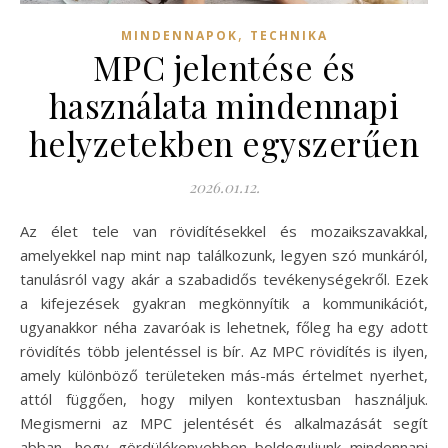
,
MINDENNAPOK
TECHNIKA
MPC jelentése és
használata mindennapi
helyzetekben egyszerűen
2026.01.12.
Az élet tele van rövidítésekkel és mozaikszavakkal,
amelyekkel nap mint nap találkozunk, legyen szó munkáról,
tanulásról vagy akár a szabadidős tevékenységekről. Ezek
a kifejezések gyakran megkönnyítik a kommunikációt,
ugyanakkor néha zavaróak is lehetnek, főleg ha egy adott
rövidítés több jelentéssel is bír. Az MPC rövidítés is ilyen,
amely különböző területeken más-más értelmet nyerhet,
attól függően, hogy milyen kontextusban használjuk.
Megismerni az MPC jelentését és alkalmazását segít
abban, hogy gördülékenyebben boldoguljunk mindennapi