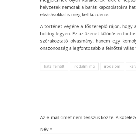
helyzetek nemcsak a baráti kapcsolatokra hatn
elvárásokkal is meg kell küzdenie.
A történet végére a főszereplő rájön, hogy 
boldog legyen. Ez az üzenet különösen fontos 
szórakoztató olvasmány, hanem egy komoly 
önazonosság a legfontosabb a felnőtté válás
fiatal felnőtt
irodalmi mű
irodalom
kar
Az e-mail címet nem tesszük közzé.
A kötele
Név
*