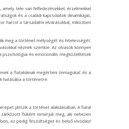
, amely tele van felfedezésekkel, érzelmekkel
rátságok és a családi kapcsolatok dinamikáját,
or harcol a társadalmi elvárásokkal, miközben
dják meg a történet mélységét és hitelességét.
ihívásokkal néznek szembe. Az olvasók könnyen
 a pszichológiai és emocionális megközelítések
enek a fiataloknak megérteni önmagukat és a
k hatásába a történetre.
repet játszik a történet alakulásában. A fiatal
t, zárkózott fiúként ismerjük meg, aki nehezen
tében, ez pedig feszültséget és belső vívódást