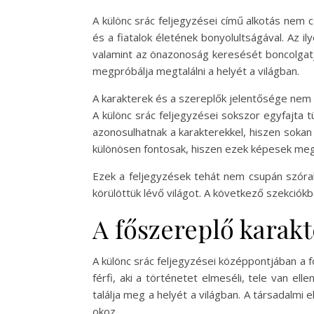
A különc srác feljegyzései című alkotás nem 
és a fiatalok életének bonyolultságával. Az i
valamint az önazonoság keresését boncolgatjá
megpróbálja megtalálni a helyét a világban.
A karakterek és a szereplők jelentősége nem e
A különc srác feljegyzései sokszor egyfajta 
azonosulhatnak a karakterekkel, hiszen sokan 
különösen fontosak, hiszen ezek képesek megvil
Ezek a feljegyzések tehát nem csupán szóra
körülöttük lévő világot. A következő szekció
A főszereplő karakt
A különc srác feljegyzései középpontjában a fő
férfi, aki a történetet elmeséli, tele van el
találja meg a helyét a világban. A társadalmi
okoz.