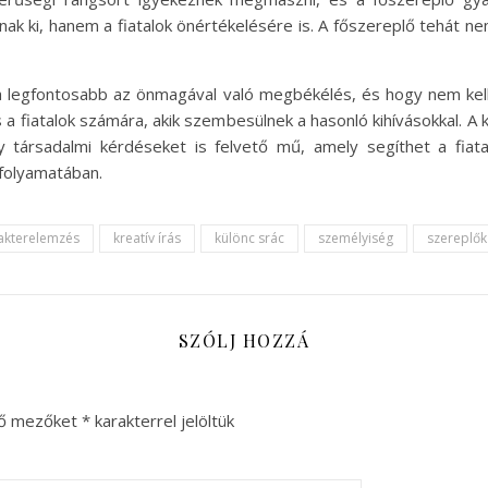
ak ki, hanem a fiatalok önértékelésére is. A főszereplő tehát ne
a legfontosabb az önmagával való megbékélés, és hogy nem kel
a fiatalok számára, akik szembesülnek a hasonló kihívásokkal. A
társadalmi kérdéseket is felvető mű, amely segíthet a fiat
 folyamatában.
akterelemzés
kreatív írás
különc srác
személyiség
szereplők
SZÓLJ HOZZÁ
ző mezőket
*
karakterrel jelöltük