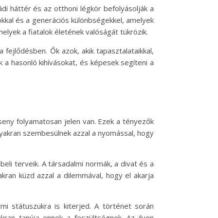
di háttér és az otthoni légkör befolyásolják a
sokkal és a generációs különbségekkel, amelyek
elyek a fiatalok életének valóságát tükrözik.
fejlődésben. Ők azok, akik tapasztalataikkal,
ék a hasonló kihívásokat, és képesek segíteni a
erseny folyamatosan jelen van. Ezek a tényezők
k gyakran szembesülnek azzal a nyomással, hogy
eli terveik. A társadalmi normák, a divat és a
kran küzd azzal a dilemmával, hogy el akarja
i státuszukra is kiterjed. A történet során
ran tanúja ennek a feszültségnek. Az ilyen