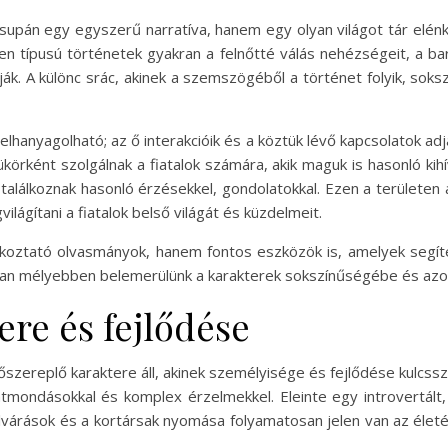
csupán egy egyszerű narratíva, hanem egy olyan világot tár elénk
lyen típusú történetek gyakran a felnőtté válás nehézségeit, a ba
k. A különc srác, akinek a szemszögéből a történet folyik, soksz
lhanyagolható; az ő interakcióik és a köztük lévő kapcsolatok a
tükörként szolgálnak a fiatalok számára, akik maguk is hasonló k
találkoznak hasonló érzésekkel, gondolatokkal. Ezen a területen
ágítani a fiatalok belső világát és küzdelmeit.
koztató olvasmányok, hanem fontos eszközök is, amelyek segít
kban mélyebben belemerülünk a karakterek sokszínűségébe és azo
ere és fejlődése
szereplő karaktere áll, akinek személyisége és fejlődése kulcssze
lentmondásokkal és komplex érzelmekkel. Eleinte egy introvertál
 elvárások és a kortársak nyomása folyamatosan jelen van az éle