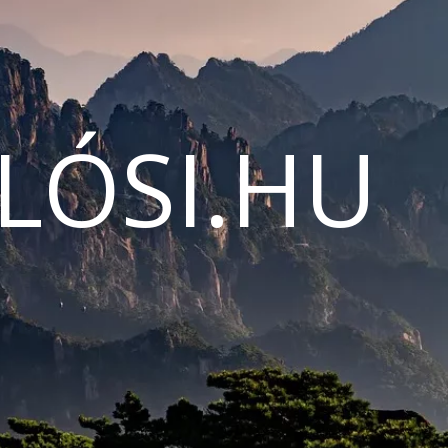
LÓSI.HU
N