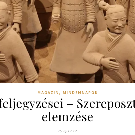
,
MAGAZIN
MINDENNAPOK
feljegyzései – Szereposz
elemzése
2024.12.12.