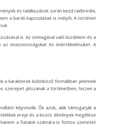
emények és találkozások során kezd ráébredni,
m a baráti kapcsolatait is mélyíti. A történet
sal.
ozásával is. Az önmagával való küzdelem és a
uk az önazonosságukat és önértékelésüket. A
ek a karakterek különböző formákban jelennek
s szerepet játszanak a történetben, hiszen a
nállást képviselik. Ők azok, akik támogatják a
kötelékek ereje és a közös élmények megélése
, hanem a fiatalok számára is fontos üzenetet