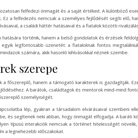
kozatosan felfedezi önmagát és a saját értékeit. A különböző es
 Ez a felfedezés nemcsak a személyes fejlődését segíti elő, hane
aival, a családi háttér hatásaival és a fiatalok közötti rivalizálás
 hatására történik, hanem a belső gondolatok és érzések feldolg
egyik legfontosabb üzenetét: a fiataloknak fontos megtalálni
t mindazok számára, akik hasonló kihívásokkal néznek szembe.
rek szerepe
ak a főszereplő, hanem a támogató karakterek is gazdagítják. Ez
ejlődéséhez. A barátok, családtagok és mentorok mind-mind fonto
 főszereplő személyiségét.
apcsolatba lép, gyakran a társadalom elvárásaival szembeni elle
e, és segítenek neki abban, hogy önmagát elfogadja. A baráti 
ilyen típusú interakciók nemcsak a történet hitelességét növelik
ni a legnehezebb időszakokat.