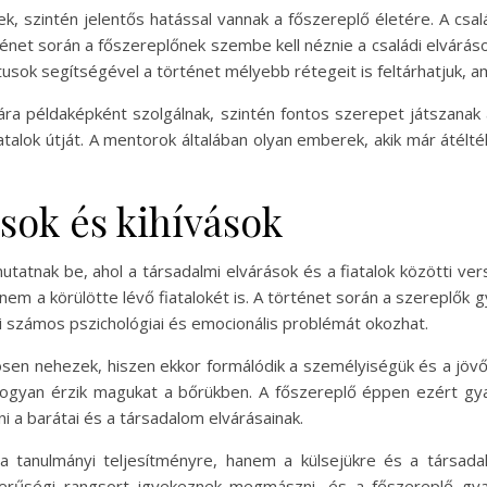
k, szintén jelentős hatással vannak a főszereplő életére. A csalá
örténet során a főszereplőnek szembe kell néznie a családi elvárá
tusok segítségével a történet mélyebb rétegeit is feltárhatjuk, am
ra példaképként szolgálnak, szintén fontos szerepet játszanak a 
iatalok útját. A mentorok általában olyan emberek, akik már átélt
sok és kihívások
mutatnak be, ahol a társadalmi elvárások és a fiatalok közötti v
nem a körülötte lévő fiatalokét is. A történet során a szereplő
i számos pszichológiai és emocionális problémát okozhat.
sen nehezek, hiszen ekkor formálódik a személyiségük és a jövőb
hogyan érzik magukat a bőrükben. A főszereplő éppen ezért gya
 a barátai és a társadalom elvárásainak.
 tanulmányi teljesítményre, hanem a külsejükre és a társadalm
zerűségi rangsort igyekeznek megmászni, és a főszereplő gyak