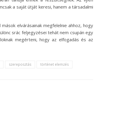
mcsak a saját útját keresi, hanem a társadalmi
l mások elvárásainak megfelelnie ahhoz, hogy
 különc srác feljegyzései tehát nem csupán egy
aloknak megérteni, hogy az elfogadás és az
szereposztás
történet elemzés