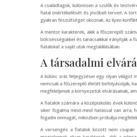
A családtagok, különösen a szülők és testvére
fiatal önértékelését és jövőbeli terveit. A t
gyakran feszültséget okoznak. Az ilyen konflik
A mentor karakterek, akik a főszereplő számá
bölcsességükkel és tanácsaikkal irányítják a f
fiatalokat a saját utuk megtalálásában.
A társadalmi elvárá
A különc srác feljegyzései egy olyan világot 
nemcsak a főszereplő életét befolyásolják, ha
megfeleljenek a környezetük elvárásainak, am
A fiatalok számára a középiskolás évek különö
siker fogalma mind-mind hatással van arra, 
fogadni önmagát, miközben próbálja megfelelni
A versengés a fiatalok között nem csupán a
megjelennek olyan karakterek, akik a néps