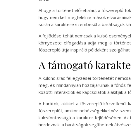
Ahogy a történet előrehalad, a főszereplő fo
hogy nem kell megfelelnie mások elvárásainak.
során a karaktere szembesül a barátságok kihívás
A fejlődése tehát nemcsak a külső események
környezete elfogadása adja meg a történet 
főszereplő útja inspiráló példaként szolgálha
A támogató karakte
A különc srác feljegyzései történetét nemcs
meg, és mindannyian hozzájárulnak a főhős f
közötti interakciók és kapcsolatok alakítják a
A barátok, akikkel a főszereplő közvetlenül k
főszereplőt, amikor nehézségekkel néz szemb
kulcsfontosságú a karakter fejlődésében. Az 
hordoznak: a barátságok segíthetnek átvészel